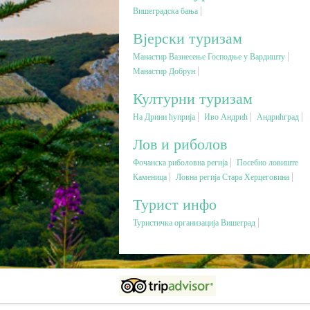
Вишеградска бања
Вјерски туризам
Манастир Вазнесење Господње у Вардишту
Манастир Добрун
Културни туризам
На Дрини ћуприја
Иво Андрић
Андрићград
Лов и риболов
Фочанска риболовна регија
Посебно ловиште
Каменица
Ловна регија Стара Херцеговина
Турист инфо
Туристичка организација Вишеград