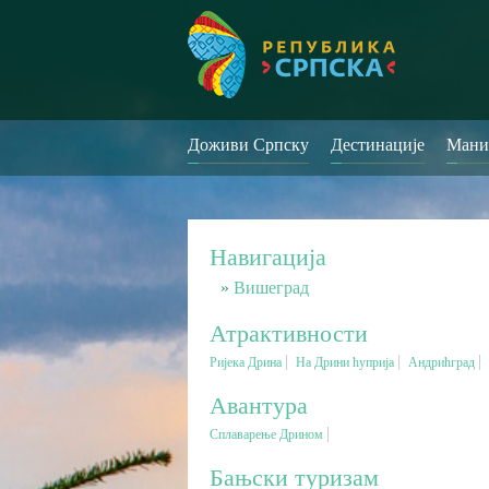
Доживи Српску
Дестинације
Мани
Навигација
Вишеград
Атрактивности
Ријека Дрина
На Дрини ћуприја
Андрићград
Авантура
Сплаварење Дрином
Бањски туризам