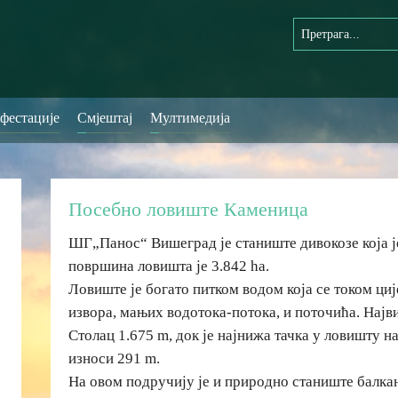
фестације
Смјештај
Мултимедија
Посебно ловиште Каменица
ШГ„Панос“ Вишеград је станиште дивокозе која је
површина ловишта је 3.842 ha.
Ловиште је богато питком водом која се током ци
извора, мањих водотока-потока, и поточића. Најв
Столац 1.675 m, док је најнижа тачка у ловишту н
износи 291 m.
На овом подручију је и природно станиште балка