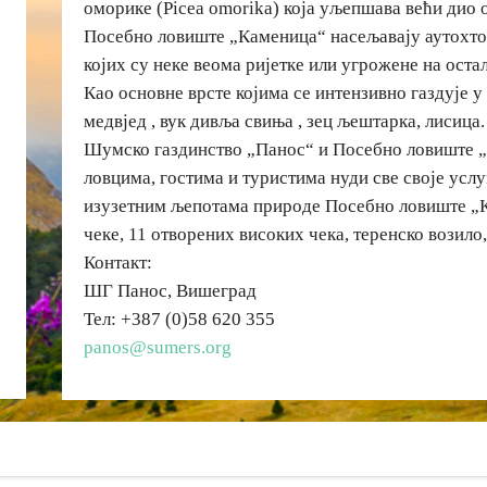
оморике (Picea omorika) која уљепшава већи дио 
Посебно ловиште „Каменица“ насељавају аутохто
којих су неке веома ријетке или угрожене на ост
Као основне врсте којима се интензивно газдује у
медвјед , вук дивља свиња , зец љештарка, лисица.
Шумско газдинство „Панос“ и Посебно ловиште 
ловцима, гостима и туристима нуди све своје усл
изузетним љепотама природе Посебно ловиште „К
чеке, 11 отворених високих чека, теренско возило
Контакт:
ШГ Панос, Вишеград
Тел: +387 (0)58 620 355
panos@sumers.org