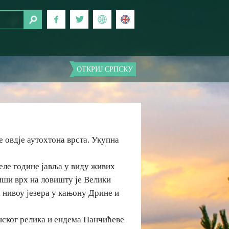
ОТКРИЈ СРПСКУ
 овдје аутохтона врста. Укупна
јеле године јавља у виду живих
иши врх на ловишту је Велики
а нивоу језера у кањону Дрине и
нског релика и ендема Панчићеве