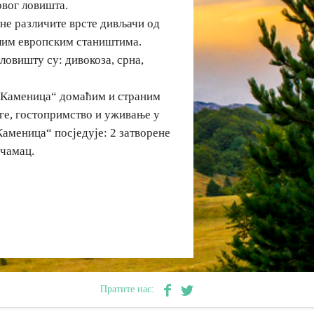
овог ловишта.
не различите врсте дивљачи од
алим европским стаништима.
 ловишту су: дивокоза, срна,
„Каменица“ домаћим и страним
уге, гостопримство и уживање у
аменица“ посједује: 2 затворене
,чамац.
Пратите нас: