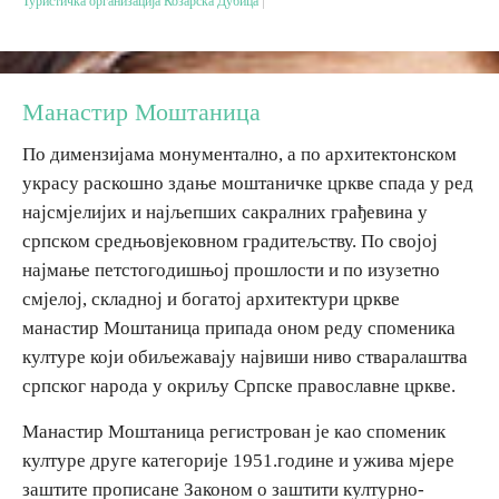
Туристичка организација Козарска Дубица
Дестинације
Манастир Моштаница
Списак дестинација
По димензијама монументално, а по архитектонском
Мапа дестинација
украсу раскошно здање моштаничке цркве спада у ред
најсмјелијих и најљепших сакралних грађевина у
српском средњовјековном градитељству. По својој
Манифестације
најмање петстогодишњој прошлости и по изузетно
Смјештај
смјелој, складној и богатој архитектури цркве
манастир Моштаница припада оном реду споменика
Мултимедија
културе који обиљежавају највиши ниво стваралаштва
српског народа у окриљу Српске православне цркве.
Фото
Манастир Моштаница регистрован је као споменик
културе друге категорије 1951.године и ужива мјере
Видео
заштите прописане Законом о заштити културно-