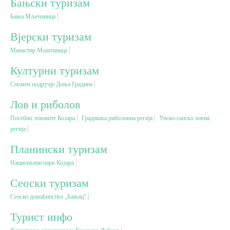
Бањски туризам
Бања Мљечаница
Вјерски туризам
Вјерски туризам
Манастир Моштаница
Авантура
Културни туризам
Еко туризам
Спомен подручје Доња Градина
Лов и риболов
Културни туризам
Посебно ловиште Козара
Градишка риболовна регија
Унско-санска ловна
регија
Гастрономија
Планински туризам
Национални парк Козара
Лов и риболов
Сеоски туризам
Сеоско домаћинство „Бањац“
Сеоски туризам
Турист инфо
Омладински туризам