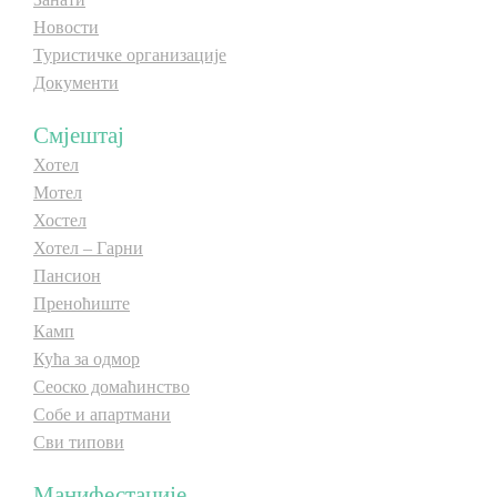
Новости
Туристичке организације
Документи
Смјештај
Хотел
Мотел
Хостел
Хотел – Гарни
Пансион
Преноћиште
Камп
Кућа за одмор
Сеоско домаћинство
Собе и апартмани
Сви типови
Манифестације