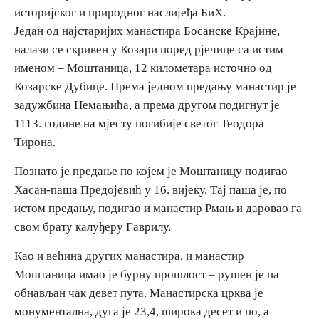
историјског и природног наслијеђа БиХ.
E-Brochure
Један од најстаријих манастира Босанске Крајине,
налази се скривен у Козари поред рјечице са истим
Откриј Српску
именом – Моштаница, 12 километара источно од
Козарске Дубице. Према једном предању манастир је
задужбина Немањића, а према другом подигнут је
1113. године на мјесту погибије светог Теодора
Тирона.
Познато је предање по којем је Моштаницу подигао
Хасан-паша Предојевић у 16. вијеку. Тај паша је, по
истом предању, подигао и манастир Рмањ и даровао га
свом брату калуђеру Гаврилу.
Као и већина других манастира, и манастир
Моштаница имао је бурну прошлост – рушен је па
обнављан чак девет пута. Манастирска црква је
монументална, дуга је 23,4, широка десет и по, а