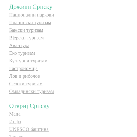
Доживи Српску
Национални паркови
Планински туризам
Бањски туризам
Вјерски туризам
Авантура
Еко туризам
Културни туризам
Гастрономија
Лов и риболов
Сеоски туризам
Омладински туризам
Откриј Српску
Мапа
Инфо
UNESCO баштина
Занати