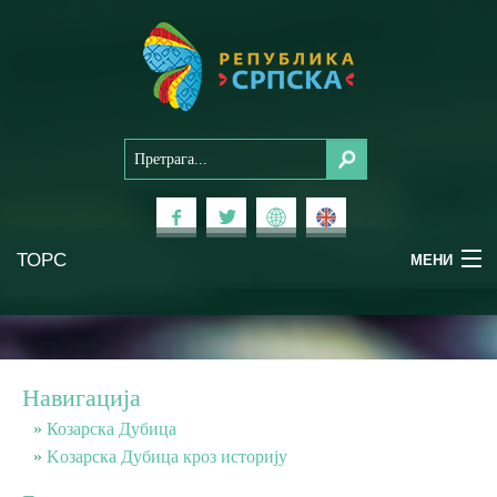
ТОРС
МЕНИ
Доживи Српску
Национални паркови
Навигација
Планински туризам
Козарска Дубица
Koзарска Дубица кроз историју
Бањски туризам