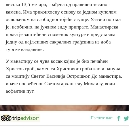
висока 13,5 метара, грађена од правилно тесаног
камена. Има триконхосну основу са једном куполом
ослоњеном на слободностојеће ступце. Улазни портал
је, необично, на јужном зиду припрате. Манастирска
црква је заштићени споменик културе и представља
једну од најљепших сакралних грађевина из доба
турске владавине.
У манастиру се чува восак којим је био печаћен
Христов гроб, камен са Христовог гроба као и папуча
са моштију Светог Василија Острошког. До манастира,
иначе посвећеног Светом архангелу Михаилу, води
асфалтни пут.
Пратите нас: