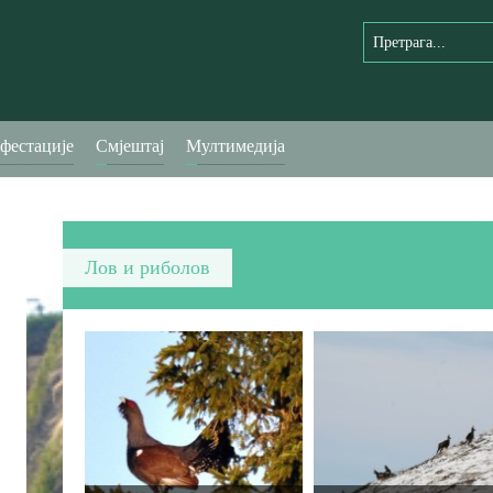
фестације
Смјештај
Мултимедија
Лов и риболов