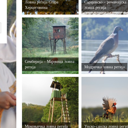
Ловна регија Стара
Сарајевско – романијска
Херцеговина
ловна регија
Семберија – Мајевица ловна
регија
Модричка ловна регија
Мркоњичка ловна регија
Унско-санска ловна реги