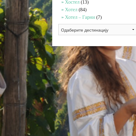
Хостел
(13)
Хотел
(84)
Хотел – Гарни
(7)