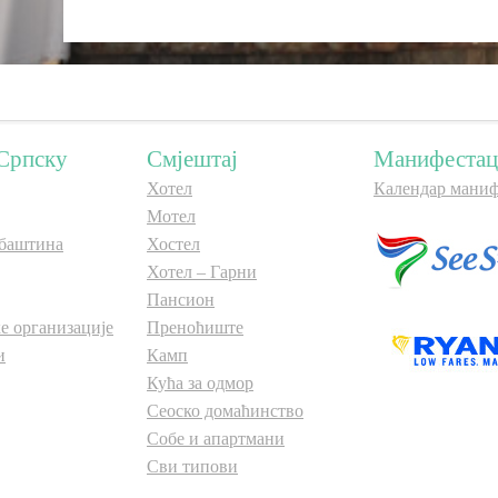
Српску
Смјештај
Манифестац
Хотел
Календар маниф
Мотел
баштина
Хостел
Хотел – Гарни
Пансион
е организације
Преноћиште
и
Камп
Кућа за одмор
Сеоско домаћинство
Собе и апартмани
Сви типови