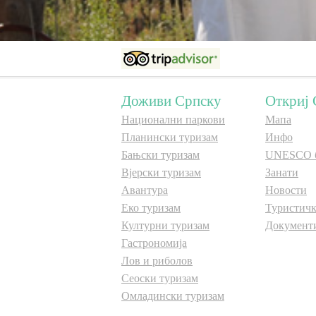
Доживи Српску
Откриј 
Национални паркови
Мапа
Планински туризам
Инфо
Бањски туризам
UNESCO 
Вјерски туризам
Занати
Авантура
Новости
Еко туризам
Туристичк
Културни туризам
Документ
Гастрономија
Лов и риболов
Сеоски туризам
Омладински туризам