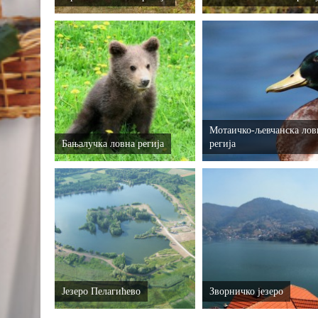
Мотаичко-љевчанска лов
Бањалучка ловна регија
регија
Језеро Пелагићево
Зворничко језеро