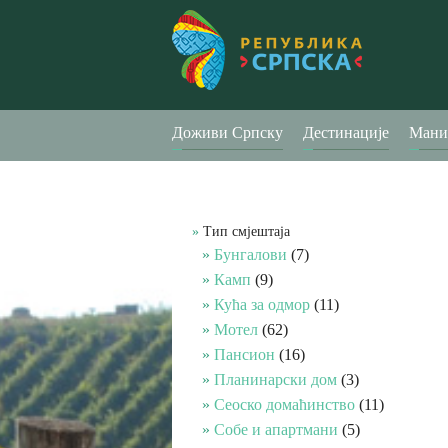
Доживи Српску
Дестинације
Мани
Тип смјештаја
Бунгалови
(7)
Камп
(9)
Кућа за одмор
(11)
Мотел
(62)
Пансион
(16)
Планинарски дом
(3)
Сеоско домаћинство
(11)
Собе и апартмани
(5)