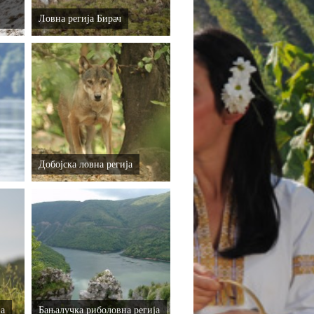
Ловна регија Бирач
Добојска ловна регија
ја
Бањалучка риболовна регија