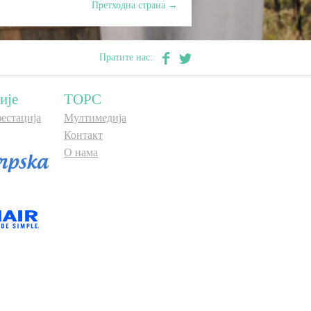
Претходна страна
→
Пратите нас:
ије
ТОРС
естација
Мултимедија
Контакт
О нама