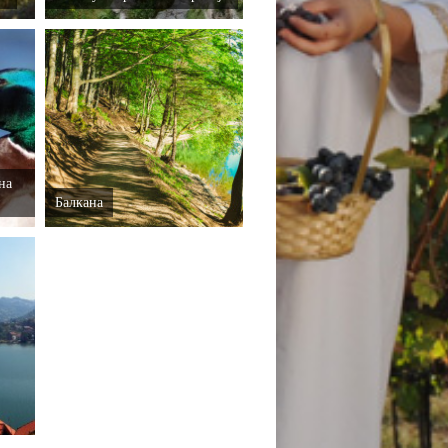
на
Балкана