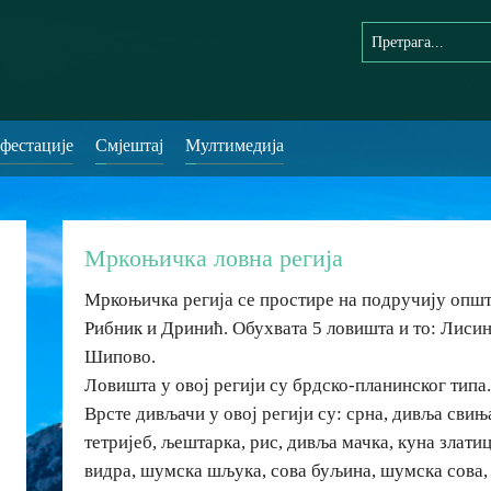
фестације
Смјештај
Мултимедија
Мркоњичка ловна регија
Мркоњичка регија се простире на подручију опш
Рибник и Дринић. Обухвата 5 ловишта и то: Лисин
Шипово.
Ловишта у овој регији су брдско-планинског типа
Врсте дивљачи у овој регији су: срна, дивља свиња
тетријеб, љештарка, рис, дивља мачка, куна златиц
видра, шумска шљука, сова буљина, шумска сова,