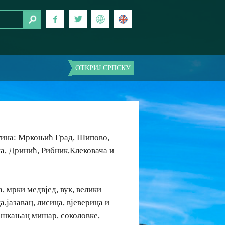
ОТКРИЈ СРПСКУ
тина: Мркоњић Град, Шипово,
а, Дринић, Рибник,Клековача и
.
, мрки медвјед, вук, велики
а,јазавац, лисица, вјеверица и
 шкањац мишар, соколовке,