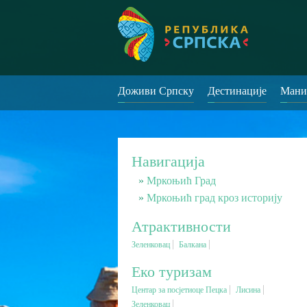
Доживи Српску
Дестинације
Мани
Навигација
Мркоњић Град
Mркоњић град кроз историју
Атрактивности
Зеленковац
Балкана
Еко туризам
Центар за посјетиоце Пецка
Лисина
Зеленковац