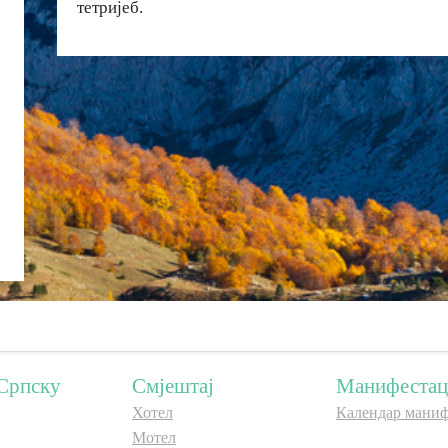
тетријеб.
Српску
Смјештај
Манифестац
Хотел
Календар маниф
Мотел