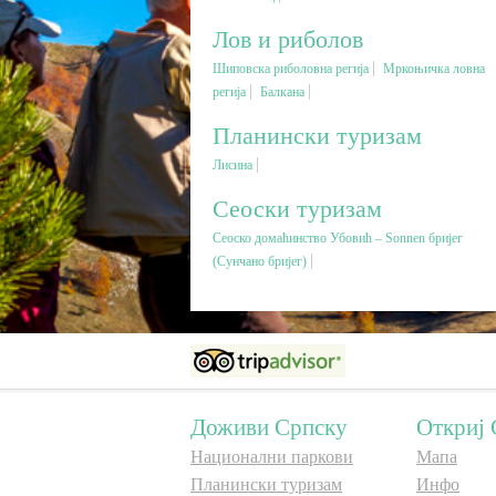
Лов и риболов
Шиповска риболовна регија
Мркоњичка ловна
регија
Балкана
Планински туризам
Лисина
Сеоски туризам
Сеоско домаћинство Убовић – Sonnen бријег
(Сунчано бријег)
Доживи Српску
Откриј 
Национални паркови
Мапа
Планински туризам
Инфо