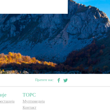
Пратите нас:
ије
ТОРС
естација
Мултимедија
Контакт