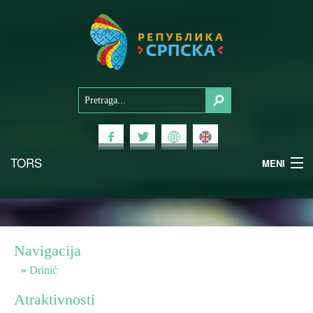
TORS
MENI
Doživi Srpsku
Nacionalni parkovi
Navigacija
Planinski turizam
Drinić
Atraktivnosti
Banjski turizam