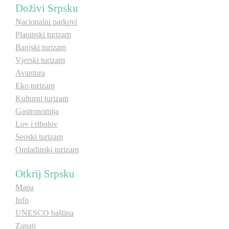
Doživi Srpsku
Nacionalni parkovi
Planinski turizam
Banjski turizam
Vjerski turizam
Avantura
Eko turizam
Kulturni turizam
Gastronomija
Lov i ribolov
Seoski turizam
Omladinski turizam
Otkrij Srpsku
Mapa
Info
UNESCO baština
Zanati