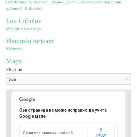
Lovačka kuća “Veliko vrelo“
Prašuma „Lom“
Эdelьveйs («Leontopodinum
alpinum»)
Klekovača
Vjerski turizam
Lov i ribolov
Mrkonjička lovna regija
Avantura
Planinski turizam
Klekovača
Eko turizam
Mapa
Kulturni turizam
Filter od
Gastronomija
Lov i ribolov
Ова страница не може исправно да учита
Google мапе.
Seoski turizam
У
Да ли сте власник овог веб-
реду
Omladinski turizam