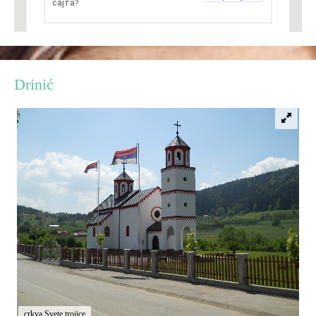
сајта?
Destinacije
Spisak destinacija
Drinić
Mapa destinacija
Manifestacije
Smještaj
Multimedija
Foto
Video
crkva Svete trojice