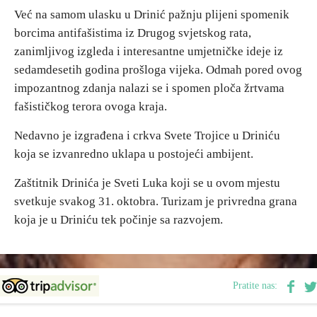
Već na samom ulasku u Drinić pažnju plijeni spomenik
borcima antifašistima iz Drugog svjetskog rata,
zanimljivog izgleda i interesantne umjetničke ideje iz
sedamdesetih godina prošloga vijeka. Odmah pored ovog
impozantnog zdanja nalazi se i spomen ploča žrtvama
fašističkog terora ovoga kraja.
Nedavno je izgrađena i crkva Svete Trojice u Driniću
koja se izvanredno uklapa u postojeći ambijent.
Zaštitnik Drinića je Sveti Luka koji se u ovom mjestu
svetkuje svakog 31. oktobra. Turizam je privredna grana
koja je u Driniću tek počinje sa razvojem.
Pratite nas: