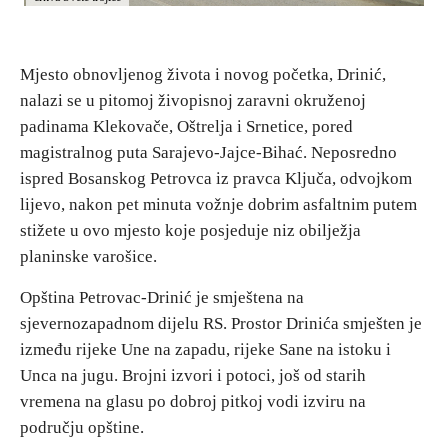
E-Brochure
Mjesto obnovljenog života i novog početka, Drinić,
Otkrij Srpsku
nalazi se u pitomoj živopisnoj zaravni okruženoj
padinama Klekovače, Oštrelja i Srnetice, pored
magistralnog puta Sarajevo-Jajce-Bihać. Neposredno
ispred Bosanskog Petrovca iz pravca Ključa, odvojkom
lijevo, nakon pet minuta vožnje dobrim asfaltnim putem
stižete u ovo mjesto koje posjeduje niz obilježja
planinske varošice.
Opština Petrovac-Drinić je smještena na
sjevernozapadnom dijelu RS. Prostor Drinića smješten je
između rijeke Une na zapadu, rijeke Sane na istoku i
Unca na jugu. Brojni izvori i potoci, još od starih
vremena na glasu po dobroj pitkoj vodi izviru na
području opštine.