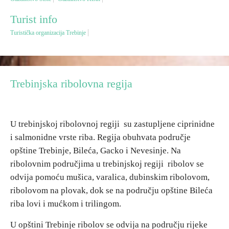
Turist info
Destinacije
Turistička organizacija Trebinje
Spisak destinacija
Trebinjska ribolovna regija
Mapa destinacija
Manifestacije
U trebinjskoj ribolovnoj regiji su zastupljene ciprinidne
Smještaj
i salmonidne vrste riba. Regija obuhvata područje
opštine Trebinje, Bileća, Gacko i Nevesinje. Na
Multimedija
ribolovnim područjima u trebinjskoj regiji ribolov se
odvija pomoću mušica, varalica, dubinskim ribolovom,
Foto
ribolovom na plovak, dok se na području opštine Bileća
riba lovi i mućkom i trilingom.
Video
U opštini Trebinje ribolov se odvija na području rijeke