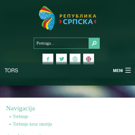
TORS
MENI
Doživi Srpsku
Nacionalni parkovi
Navigacija
Planinski turizam
Trebinje
Trebinje kroz istoriju
Banjski turizam