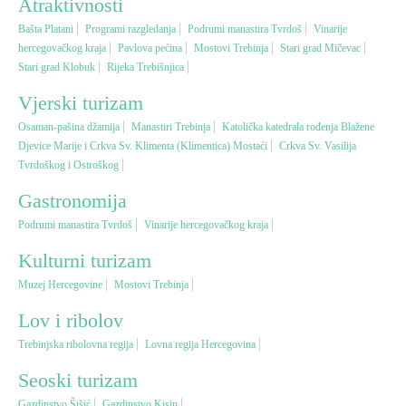
Atraktivnosti
Bašta Platani
Programi razgledanja
Podrumi manastira Tvrdoš
Vinarije
Vjerski turizam
hercegovačkog kraja
Pavlova pećina
Mostovi Trebinja
Stari grad Mičevac
Stari grad Klobuk
Rijeka Trebišnjica
Avantura
Vjerski turizam
Osaman-pašina džamija
Manastiri Trebinja
Katolička katedrala rođenja Blažene
Djevice Marije i Crkva Sv. Klimenta (Klimentica) Mostaći
Eko turizam
Crkva Sv. Vasilija
Tvrdoškog i Ostroškog
Gastronomija
Kulturni turizam
Podrumi manastira Tvrdoš
Vinarije hercegovačkog kraja
Gastronomija
Kulturni turizam
Muzej Hercegovine
Mostovi Trebinja
Lov i ribolov
Lov i ribolov
Trebinjska ribolovna regija
Lovna regija Hercegovina
Seoski turizam
Seoski turizam
Omladinski turizam
Gazdinstvo Šišić
Gazdinstvo Kisin