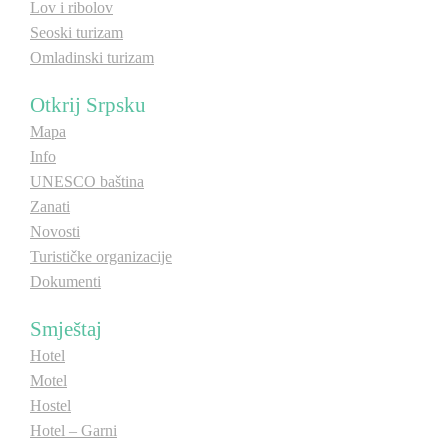
Lov i ribolov
Seoski turizam
Omladinski turizam
Otkrij Srpsku
Mapa
Info
UNESCO baština
Zanati
Novosti
Turističke organizacije
Dokumenti
Smještaj
Hotel
Motel
Hostel
Hotel – Garni