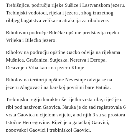
Trebišnjice, području rijeke Sušice i Lastvanskom jezeru.
E-Brochure
Trebinjski vodotoci, rijeka i jezera , zbog izuzetnog
ribljeg bogatstva velika su atrakcija za ribolovce.
Otkrij Srpsku
Ribolovno područje Bilećke opštine predstavlja rijeka
Vrijeka i Bilećko jezero.
Ribolov na području opštine Gacko odvija na rijekama
Mušnica, Gračanica, Sutjeska, Neretva i Đeropa,
Desivoje i Vrba kao i na jezeru Klinje.
Ribolov na teritoriji opštine Nevesinje odvija se na
jezeru Alagovac i na barskoj površini bare Batuša.
Trebinjsku regiju karakteriše rijetka vrsta ribe, riječ je o
ribi pod nazivom Gaovica. Nauka je do sad registrovala 6
vrsta Gaovica u cijelom svijetu, a od njih 3 su sa prostora
Istočne Hercegovine. Riječ je o gatačkoj Gaovici,
popovskoj Gaovici i trebinjskoj Gaovici.