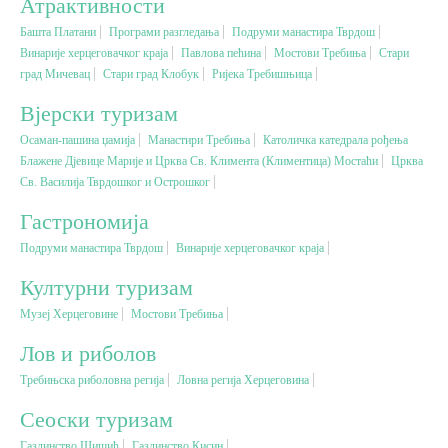
Атрактивности
Башта Платани
Програми разгледања
Подруми манастира Тврдош
Вјерски туризам
Винарије херцеговачког краја
Павлова пећина
Мостови Требиња
Стари
град Мичевац
Стари град Клобук
Ријека Требишњица
Авантура
Вјерски туризам
Осаман-пашина џамија
Манастири Требиња
Католичка катедрала рођења
Блажене Дјевице Марије и Црква Св. Климента (Климентица) Мостаћи
Еко туризам
Црква
Св. Василија Тврдошког и Острошког
Гастрономија
Културни туризам
Подруми манастира Тврдош
Винарије херцеговачког краја
Гастрономија
Културни туризам
Музеј Херцеговине
Мостови Требиња
Лов и риболов
Лов и риболов
Требињска риболовна регија
Ловна регија Херцеговина
Сеоски туризам
Сеоски туризам
Омладински туризам
Газдинство Шишић
Газдинство Кисин