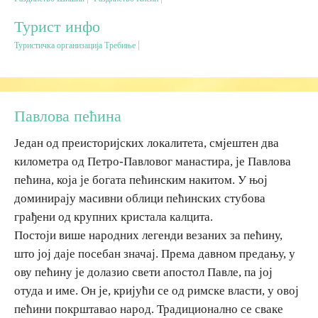
Турист инфо
Дестинације
Туристичка организација Требиње
Списак дестинација
Павлова пећина
Мапа дестинација
Један од преисторијских локалитета, смјештен два
Манифестације
километра од Петро-Павловог манастира, је Павлова
пећина, која је богата пећинским накитом. У њој
Смјештај
доминирају масивни облици пећинских стубова
грађени од крупних кристала калцита.
Мултимедија
Постоји више народних легенди везаних за пећину,
што јој даје посебан значај. Према давном предању, у
Фото
ову пећину је долазио свети апостол Павле, па јој
отуда и име. Он је, кријући се од римске власти, у овој
Видео
пећини покрштавао народ. Традиционално се сваке