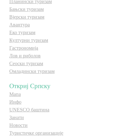
Планински туризам
Бањски туризам
Вјерски туризам
Авантура
Еко туризам
Културни туризам
Гастрономија
Лов и риболов
Сеоски туризам
Омладински туризам
Откриј Српску
Мапа
Инфо
UNESCO баштина
Занати
Новости
Туристичке организације