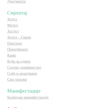
Документи
Смјештај
Хотел
Мотел
Хостел
Хотел – Гарни
Пансион
Преноћиште
Камп
Кућа за одмор
Сеоско домаћинство
Собе и апартмани
Сви типови
Манифестације
Календар манифестација