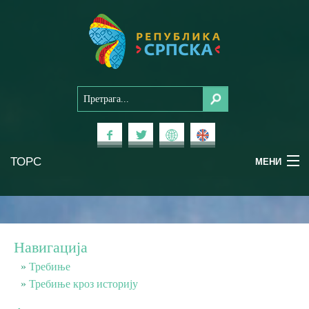
ТОРС
МЕНИ
Доживи Српску
Национални паркови
Навигација
Планински туризам
Требиње
Требиње кроз историју
Бањски туризам