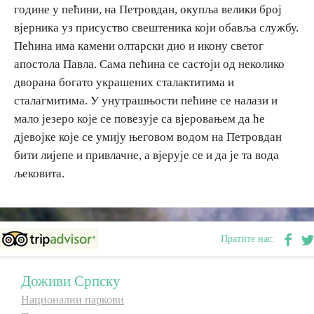
године у пећини, на Петровдан, окупља велики број
E-Brochure
вјерника уз присуство свештеника који обавља службу.
Пећина има камени олтарски дио и икону светог
Откриј Српску
апостола Павла. Сама пећина се састоји од неколико
дворана богато украшених сталактитима и
сталагмитима. У унутрашњости пећине се налази и
мало језеро које се повезује са вјеровањем да ће
дјевојке које се умију његовом водом на Петровдан
бити лијепе и привлачне, а вјерује се и да је та вода
љековита.
Пратите нас:
Доживи Српску
Национални паркови