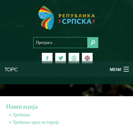
ТОРС
МЕНИ
Доживи Српску
Национални паркови
Навигација
Планински туризам
Требиње
Требиње кроз историју
Бањски туризам