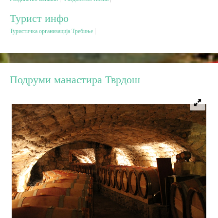
Турист инфо
Дестинације
Туристичка организација Требиње
Списак дестинација
Подруми манастира Тврдош
Мапа дестинација
Манифестације
Смјештај
Мултимедија
Фото
Видео