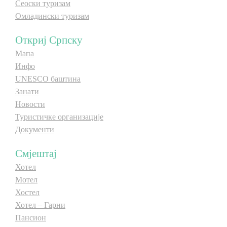
Сеоски туризам
Омладински туризам
Откриј Српску
Мапа
Инфо
UNESCO баштина
Занати
Новости
Туристичке организације
Документи
Смјештај
Хотел
Мотел
Хостел
Хотел – Гарни
Пансион