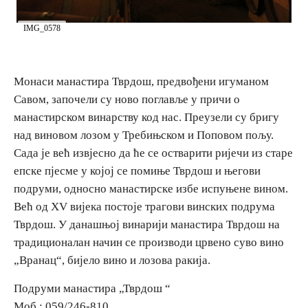
E-Brochure
IMG_0578
Откриј Српску
Монаси манастира Тврдош, предвођени игуманом
Савом, започели су ново поглавље у причи о
манастирском винарству код нас. Преузели су бригу
над виновом лозом у Требињском и Поповом пољу.
Сада је већ извјесно да ће се остварити ријечи из старе
епске пјесме у којој се помиње Тврдош и његови
подруми, односно манастирске избе испуњене вином.
Већ од XV вијека постоје трагови винских подрума
Тврдош. У данашњој винарији манастира Тврдош на
традиционалан начин се производи црвено суво вино
„Вранац“, бијело вино и лозова ракија.
Подруми манастира „Тврдош “
Моб.: 059/246-810