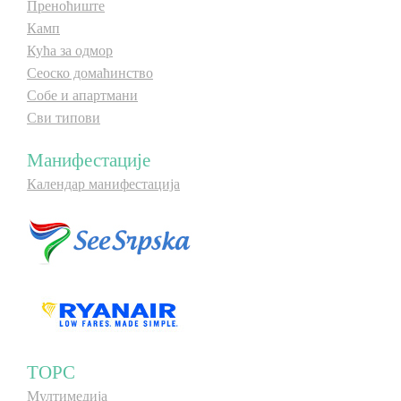
Преноћиште
Камп
Кућа за одмор
Сеоско домаћинство
Собе и апартмани
Сви типови
Манифестације
Календар манифестација
ТОРС
Мултимедија