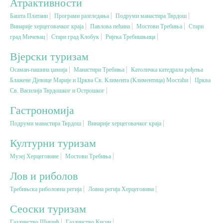
Атрактивности
Башта Платани
Програми разгледања
Подруми манастира Тврдош
Вјерски туризам
Винарије херцеговачког краја
Павлова пећина
Мостови Требиња
Стари
град Мичевац
Стари град Клобук
Ријека Требишњица
Авантура
Вјерски туризам
Осаман-пашина џамија
Манастири Требиња
Католичка катедрала рођења
Блажене Дјевице Марије и Црква Св. Климента (Климентица) Мостаћи
Еко туризам
Црква
Св. Василија Тврдошког и Острошког
Гастрономија
Културни туризам
Подруми манастира Тврдош
Винарије херцеговачког краја
Гастрономија
Културни туризам
Музеј Херцеговине
Мостови Требиња
Лов и риболов
Лов и риболов
Требињска риболовна регија
Ловна регија Херцеговина
Сеоски туризам
Сеоски туризам
Омладински туризам
Газдинство Шишић
Газдинство Кисин