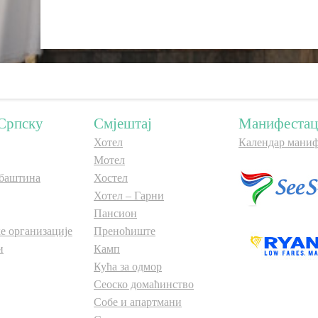
Српску
Смјештај
Манифестац
Хотел
Календар маниф
Мотел
баштина
Хостел
Хотел – Гарни
Пансион
е организације
Преноћиште
и
Камп
Кућа за одмор
Сеоско домаћинство
Собе и апартмани