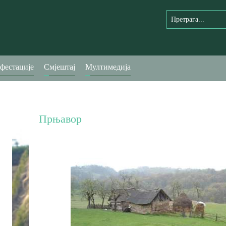
фестације
Смјештај
Мултимедија
Прњавор