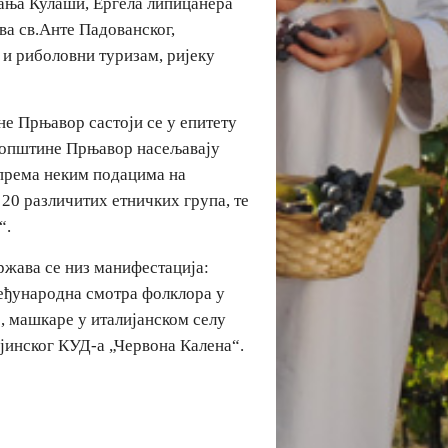
Бања Кулаши, Ергела липицанера
ва св.Анте Падованског,
 и риболовни туризам, ријеку
не Прњавор састоји се у епитету
р општине Прњавор насељавају
 према неким подацима на
20 различитих етничких група, те
“.
ржава се низ манифестација:
еђународна смотра фолклора у
 машкаре у италијанском селу
јинског КУД-а „Червона Калена“.