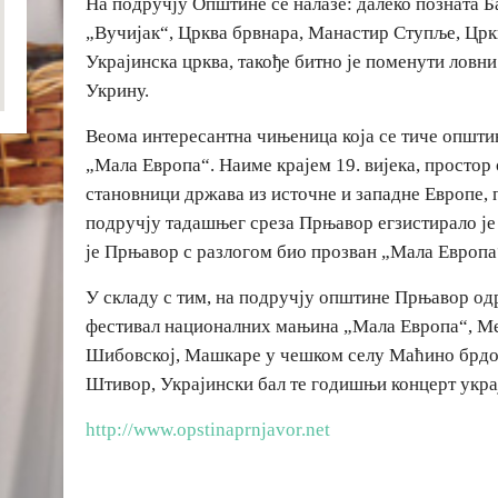
На подручју Општине се налазе: далеко позната 
„Вучијак“, Црква брвнара, Манастир Ступље, Црк
Украјинска црква, такође битно је поменути ловни
Укрину.
Веома интересантна чињеница која се тиче општи
„Мала Европа“. Наиме крајем 19. вијека, просто
становници држава из источне и западне Европе,
подручју тадашњег среза Прњавор егзистирало је 
је Прњавор с разлогом био прозван „Мала Европа
У складу с тим, на подручју општине Прњавор од
фестивал националних мањина „Мала Европа“, М
Шибовској, Машкаре у чешком селу Маћино брдо,
Штивор, Украјински бал те годишњи концерт укра
http://www.opstinaprnjavor.net