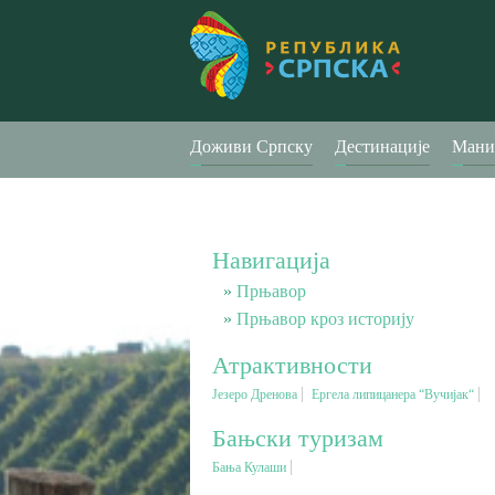
Доживи Српску
Дестинације
Мани
Навигација
Прњавор
Прњавор кроз историју
Атрактивности
Језеро Дренова
Ергела липицанера “Вучијак“
Бањски туризам
Бања Кулаши