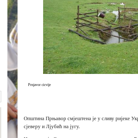
Prnjavor cicvije
Општина Прњавор смјештена је у сливу ријеке Ук
сјеверу и Лјубић на југу.