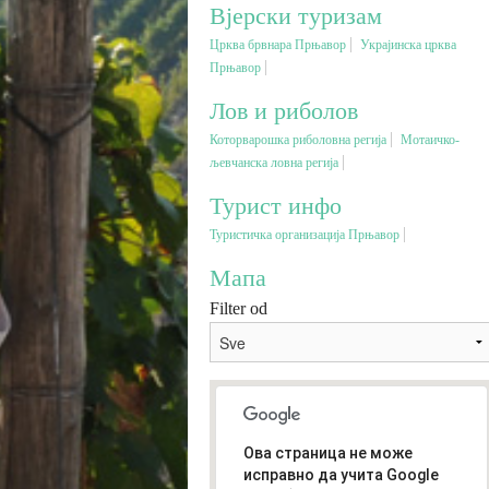
Вјерски туризам
Црква брвнара Прњавор
Украјинска црква
Прњавор
Лов и риболов
Которварошка риболовна регија
Мотаичко-
љевчанска ловна регија
Турист инфо
Туристичка организација Прњавор
Мапа
Filter od
Ова страница не може
исправно да учита Google