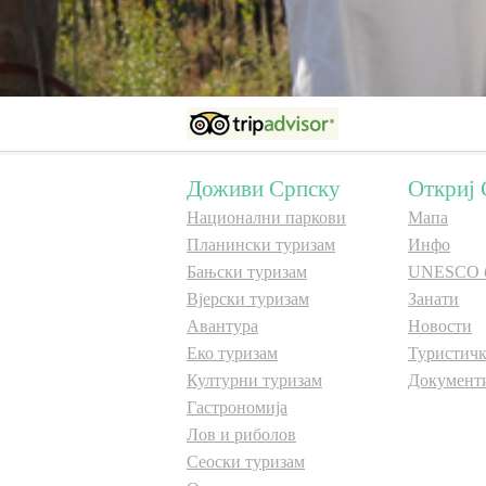
Доживи Српску
Откриј 
Национални паркови
Мапа
Планински туризам
Инфо
Бањски туризам
UNESCO 
Вјерски туризам
Занати
Авантура
Новости
Еко туризам
Туристичк
Културни туризам
Документ
Гастрономија
Лов и риболов
Сеоски туризам