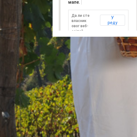
мапе.
Да ли сте
У
власник
реду
овог веб-
сајта?