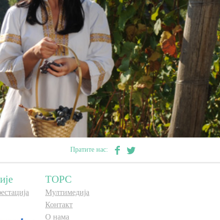
Пратите нас:
ије
ТОРС
естација
Мултимедија
Контакт
О нама