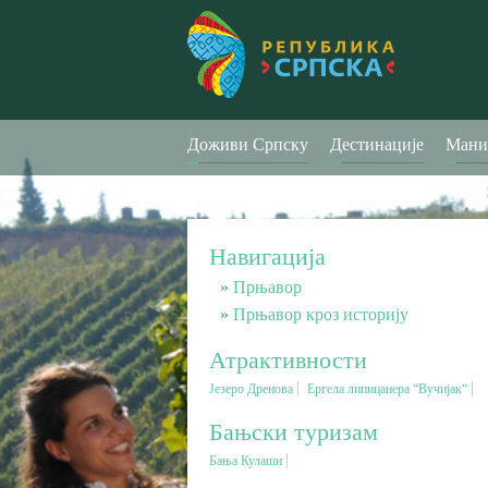
Доживи Српску
Дестинације
Мани
Навигација
Прњавор
Прњавор кроз историју
Атрактивности
Језеро Дренова
Ергела липицанера “Вучијак“
Бањски туризам
Бања Кулаши