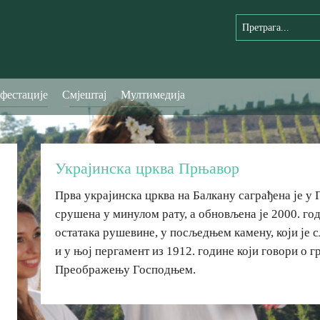
фестације
Смјештај
Мултимедија
Украјинска црква Прњавор
Прва украјинска црква на Балкану саграђена је у 
срушена у минулом рату, а обновљена је 2000. г
остатака рушевине, у посљедњем камену, који је с
и у њој пергамент из 1912. године који говори о 
Преображењу Господњем.