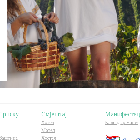
Српску
Смјештај
Манифестац
Хотел
Календар маниф
Мотел
баштина
Хостел