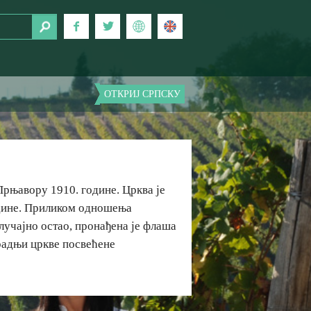
ОТКРИЈ СРПСКУ
Прњавору 1910. године. Црква је
одине. Приликом одношења
лучајно остао, пронађена је флаша
градњи цркве посвећене