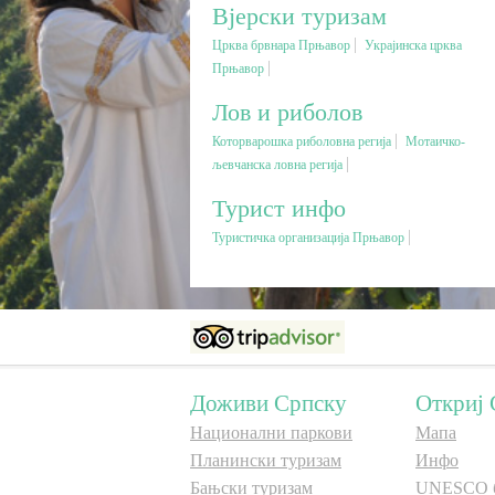
Вјерски туризам
Црква брвнара Прњавор
Украјинска црква
Прњавор
Лов и риболов
Которварошка риболовна регија
Мотаичко-
љевчанска ловна регија
Турист инфо
Туристичка организација Прњавор
Доживи Српску
Откриј 
Национални паркови
Мапа
Планински туризам
Инфо
Бањски туризам
UNESCO 