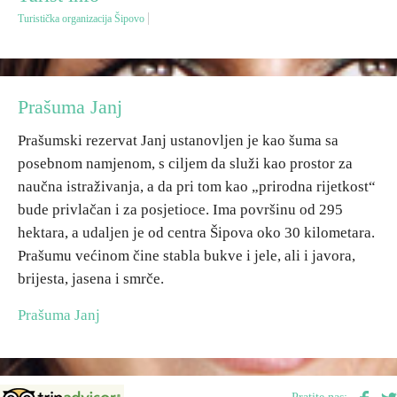
Turistička organizacija Šipovo
Destinacije
Spisak destinacija
Prašuma Janj
Prašumski rezervat Janj ustanovljen je kao šuma sa
Mapa destinacija
posebnom namjenom, s ciljem da služi kao prostor za
naučna istraživanja, a da pri tom kao „prirodna rijetkost“
Manifestacije
bude privlačan i za posjetioce. Ima površinu od 295
hektara, a udaljen je od centra Šipova oko 30 kilometara.
Smještaj
Prašumu većinom čine stabla bukve i jele, ali i javora,
Multimedija
brijesta, jasena i smrče.
Prašuma Janj
Foto
Video