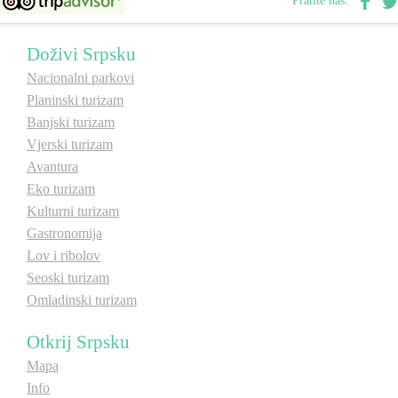
Pratite nas:
E-Brochure
Doživi Srpsku
Otkrij Srpsku
Nacionalni parkovi
Planinski turizam
Banjski turizam
Vjerski turizam
Avantura
Eko turizam
Kulturni turizam
Gastronomija
Lov i ribolov
Seoski turizam
Omladinski turizam
Otkrij Srpsku
Mapa
Info