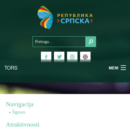
TORS
MENI
Doživi Srpsku
Nacionalni parkovi
Navigacija
Planinski turizam
Šipovo
Atraktivnosti
Banjski turizam