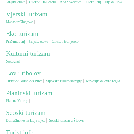
Janjske otoke
Olićko i Đol jezero
Ada Sokočnica
Rijeka Janj
Rijeka Pliva
Vjerski turizam
Vjerski turizam
Manastir Glogovac
Avantura
Eko turizam
Prašuma Janj
Janjske otoke
Olićko i Đol jezero
Eko turizam
Kulturni turizam
Sokograd
Kulturni turizam
Lov i ribolov
Turistički kompleks Pliva
Šipovska ribolovna regija
Mrkonjička lovna regija
Gastronomija
Planinski turizam
Lov i ribolov
Planina Vitorog
Seoski turizam
Seoski turizam
Domaćinstvo na kraj svijeta
Seoski turizam u Šipovu
Turist info
Omladinski turizam