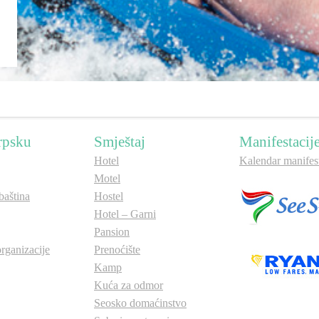
rpsku
Smještaj
Manifestacij
Hotel
Kalendar manifest
Motel
aština
Hostel
Hotel – Garni
Pansion
organizacije
Prenoćište
Kamp
Kuća za odmor
Seosko domaćinstvo