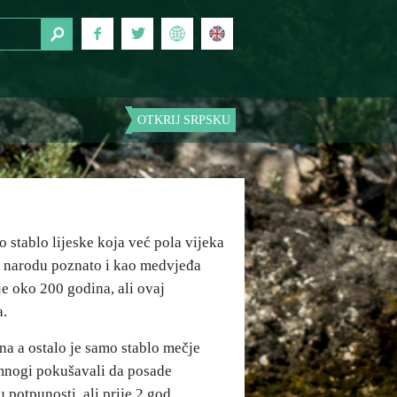
OTKRIJ SRPSKU
 stablo lijeske koja već pola vijeka
 u narodu poznato i kao medvjeđa
je oko 200 godina, ali ovaj
a.
na a ostalo je samo stablo mečje
mnogi pokušavali da posade
 potpunosti, ali prije 2 god.