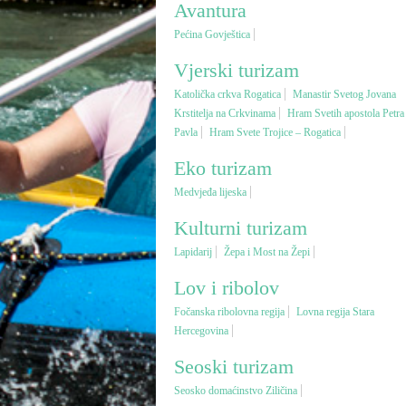
Avantura
Pećina Govještica
Vjerski turizam
Katolička crkva Rogatica
Manastir Svetog Jovana
Krstitelja na Crkvinama
Hram Svetih apostola Petra 
Pavla
Hram Svete Trojice – Rogatica
Eko turizam
Medvjeđa lijeska
Kulturni turizam
Lapidarij
Žepa i Most na Žepi
Lov i ribolov
Fočanska ribolovna regija
Lovna regija Stara
Hercegovina
Seoski turizam
Seosko domaćinstvo Ziličina