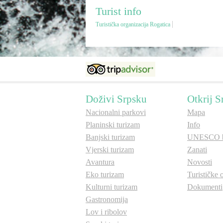
Turist info
Turistička organizacija Rogatica
Doživi Srpsku
Otkrij S
Nacionalni parkovi
Mapa
Planinski turizam
Info
Banjski turizam
UNESCO b
Vjerski turizam
Zanati
Avantura
Novosti
Eko turizam
Turističke 
Kulturni turizam
Dokumenti
Gastronomija
Lov i ribolov