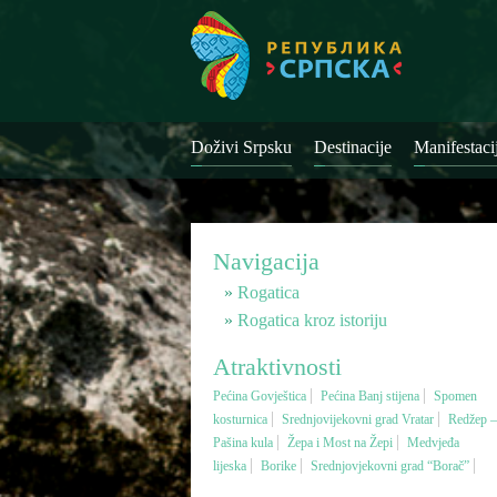
Doživi Srpsku
Destinacije
Manifestaci
Navigacija
Rogatica
Rogatica kroz istoriju
Atraktivnosti
Pećina Govještica
Pećina Banj stijena
Spomen
kosturnica
Srednjovijekovni grad Vratar
Redžep –
Pašina kula
Žepa i Most na Žepi
Medvjeđa
lijeska
Borike
Srednjovjekovni grad “Borač”