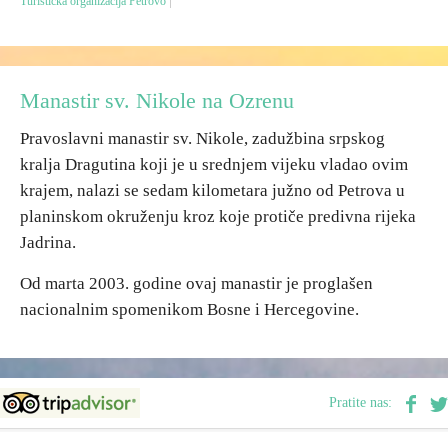
Turistička organizacija Petrovo
Destinacije
Manastir sv. Nikole na Ozrenu
Spisak destinacija
Pravoslavni manastir sv. Nikole, zadužbina srpskog
Mapa destinacija
kralja Dragutina koji je u srednjem vijeku vladao ovim
krajem, nalazi se sedam kilometara južno od Petrova u
planinskom okruženju kroz koje protiče predivna rijeka
Manifestacije
Jadrina.
Smještaj
Od marta 2003. godine ovaj manastir je proglašen
Multimedija
nacionalnim spomenikom Bosne i Hercegovine.
Foto
Pratite nas:
Video