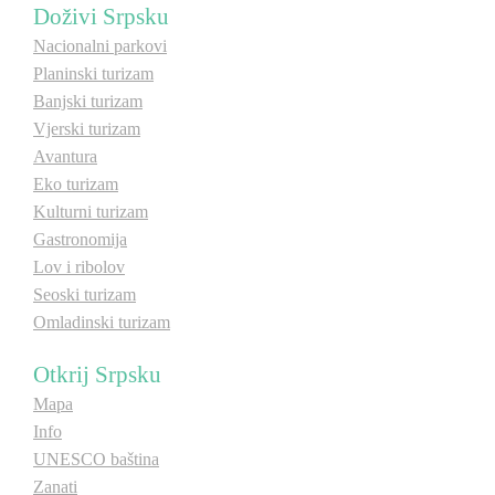
Doživi Srpsku
E-Brochure
Nacionalni parkovi
Planinski turizam
Otkrij Srpsku
Banjski turizam
Vjerski turizam
Avantura
Eko turizam
Kulturni turizam
Gastronomija
Lov i ribolov
Seoski turizam
Omladinski turizam
Otkrij Srpsku
Mapa
Info
UNESCO baština
Zanati