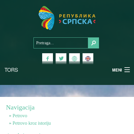
TORS
MENI
Doživi Srpsku
Nacionalni parkovi
Navigacija
Planinski turizam
Petrovo
Petrovo kroz istoriju
Banjski turizam