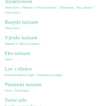
Atraktivnosti
Terme Ozren
Manastir sv. Nikole na Ozrenu
Šiški kamen
Bara „Starača“
Vjerski turizam
Orlovo jezero
Banjski turizam
Avantura
Terme Ozren
Vjerski turizam
Eko turizam
Manastir sv. Nikole na Ozrenu
Kulturni turizam
Eko turizam
Ozren
Gastronomija
Lov i ribolov
Dobojska ribolovna regija
Dobojska lovna regija
Lov i ribolov
Planinski turizam
Ozren
Šiški kamen
Seoski turizam
Turist info
Omladinski turizam