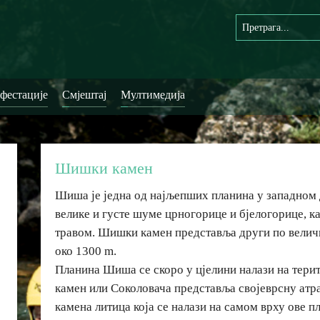
фестације
Смјештај
Мултимедија
Шишки камен
Шиша је једна од најљепших планина у западном 
велике и густе шуме црногорице и бјелогорице, к
травом. Шишки камен представља други по величи
око 1300 m.
Планина Шиша се скоро у цјелини налази на тер
камен или Соколовача представља својеврсну атрак
камена литица која се налази на самом врху ове пл