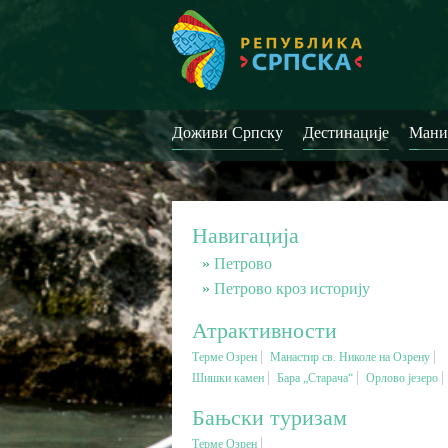
Доживи Српску
Дестинације
Мани
Навигација
Петрово
Петрово кроз историју
Атрактивности
Терме Озрен
Манастир св. Николе на Озрену
Шишки камен
Бара „Старача“
Орлово језеро
Бањски туризам
Терме Озрен