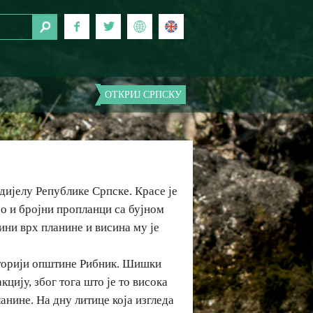
ОТКРИЈ СРПСКУ
дијелу Републике Српске. Красе је
ао и бројни пропланци са бујном
ни врх планине и висина му је
иторији општине Рибник. Шишки
цију, због тога што је то висока
анине. На дну литице која изгледа