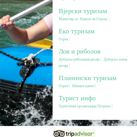
Вјерски туризам
Манастир св. Николе на Озрену
Еко туризам
Озрен
Лов и риболов
Добојска риболовна регија
Добојска ловна
регија
Планински туризам
Озрен
Шишки камен
Турист инфо
Туристичка организација Петрово