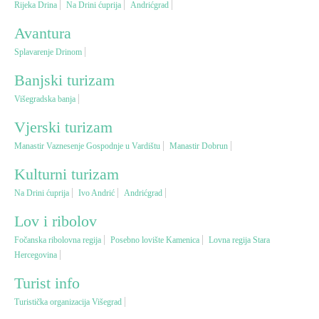
Rijeka Drina
Na Drini ćuprija
Andrićgrad
Avantura
Vjerski turizam
Splavarenje Drinom
Avantura
Banjski turizam
Višegradska banja
Eko turizam
Vjerski turizam
Manastir Vaznesenje Gospodnje u Vardištu
Manastir Dobrun
Kulturni turizam
Kulturni turizam
Na Drini ćuprija
Ivo Andrić
Andrićgrad
Gastronomija
Lov i ribolov
Lov i ribolov
Fočanska ribolovna regija
Posebno lovište Kamenica
Lovna regija Stara
Hercegovina
Seoski turizam
Turist info
Turistička organizacija Višegrad
Omladinski turizam