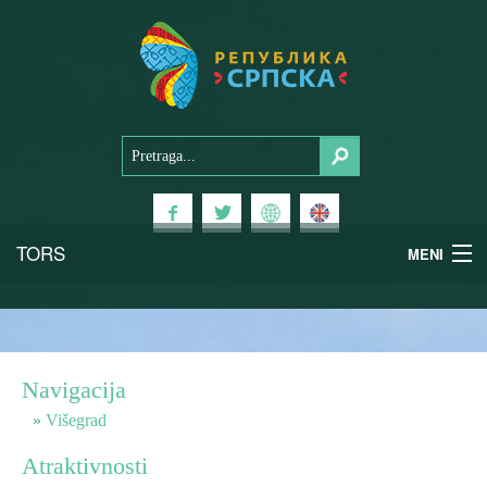
TORS
MENI
Doživi Srpsku
Nacionalni parkovi
Navigacija
Planinski turizam
Višegrad
Atraktivnosti
Banjski turizam