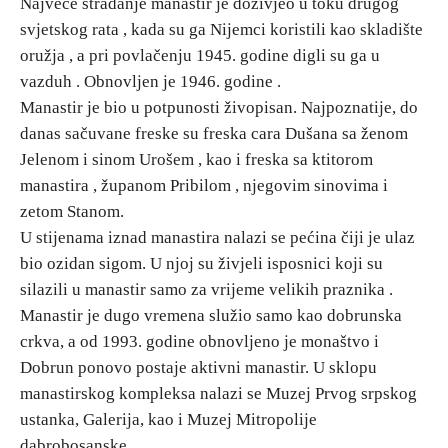
Najveće stradanje manastir je doživjeo u toku drugog
E-Brochure
svjetskog rata , kada su ga Nijemci koristili kao skladište
oružja , a pri povlačenju 1945. godine digli su ga u
vazduh . Obnovljen je 1946. godine .
Otkrij Srpsku
Manastir je bio u potpunosti živopisan. Najpoznatije, do
danas sačuvane freske su freska cara Dušana sa ženom
Jelenom i sinom Urošem , kao i freska sa ktitorom
manastira , županom Pribilom , njegovim sinovima i
zetom Stanom.
U stijenama iznad manastira nalazi se pećina čiji je ulaz
bio ozidan sigom. U njoj su živjeli isposnici koji su
silazili u manastir samo za vrijeme velikih praznika .
Manastir je dugo vremena služio samo kao dobrunska
crkva, a od 1993. godine obnovljeno je monaštvo i
Dobrun ponovo postaje aktivni manastir. U sklopu
manastirskog kompleksa nalazi se Muzej Prvog srpskog
ustanka, Galerija, kao i Muzej Mitropolije
dabrobosanske.