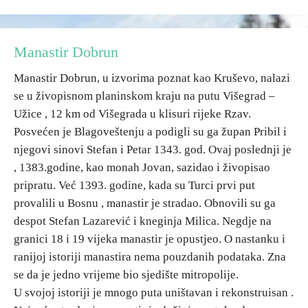
Destinacije
Manastir Dobrun
Spisak destinacija
Manastir Dobrun, u izvorima poznat kao Kruševo, nalazi
se u živopisnom planinskom kraju na putu Višegrad –
Mapa destinacija
Užice , 12 km od Višegrada u klisuri rijeke Rzav.
Posvećen je Blagoveštenju a podigli su ga župan Pribil i
njegovi sinovi Stefan i Petar 1343. god. Ovaj poslednji je
Manifestacije
, 1383.godine, kao monah Jovan, sazidao i živopisao
Smještaj
pripratu. Već 1393. godine, kada su Turci prvi put
provalili u Bosnu , manastir je stradao. Obnovili su ga
Multimedija
despot Stefan Lazarević i kneginja Milica. Negdje na
granici 18 i 19 vijeka manastir je opustjeo. O nastanku i
Foto
ranijoj istoriji manastira nema pouzdanih podataka. Zna
se da je jedno vrijeme bio sjedište mitropolije.
Video
U svojoj istoriji je mnogo puta uništavan i rekonstruisan .