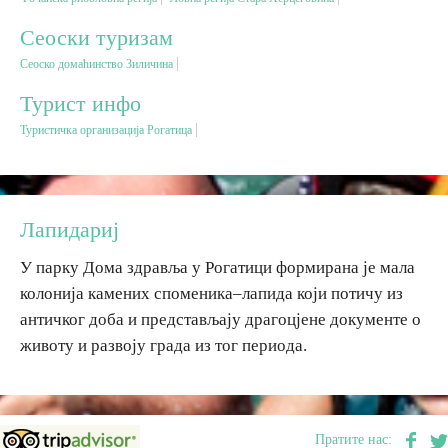
Сеоски туризам
Дестинације
Сеоско домаћинство Зиличина
Турист инфо
Списак дестинација
Туристичка организација Рогатица
Мапа дестинација
Манифестације
Лапидариј
Смјештај
У парку Дома здравља у Рогатици формирана је мала
колонија камених споменика–лапида који потичу из
Мултимедија
античког доба и представљају драгоцјене документе о
животу и развоју града из тог периода.
Фото
Видео
Пратите нас: