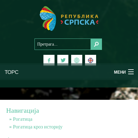
ТОРС
МЕНИ
Доживи Српску
Национални паркови
Навигација
Планински туризам
Рогатица
Рогатица кроз историју
Бањски туризам