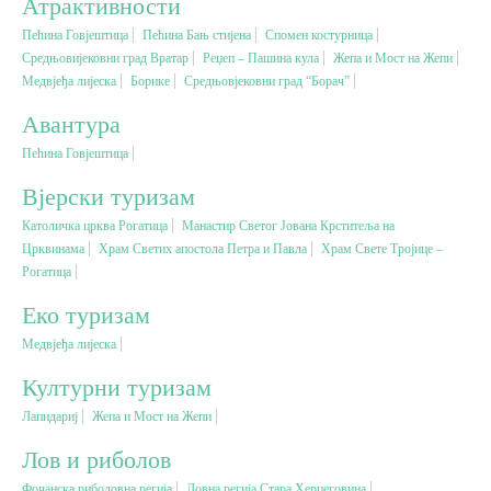
Атрактивности
Пећина Говјештица
Пећина Бањ стијена
Спомен костурница
Вјерски туризам
Средњовијековни град Вратар
Реџеп – Пашина кула
Жепа и Мост на Жепи
Медвјеђа лијеска
Борике
Средњовјековни град “Борач”
Авантура
Авантура
Пећина Говјештица
Еко туризам
Вјерски туризам
Католичка црква Рогатица
Манастир Светог Јована Крститеља на
Културни туризам
Црквинама
Храм Светих апостола Петра и Павла
Храм Свете Тројице –
Рогатица
Гастрономија
Еко туризам
Медвјеђа лијеска
Лов и риболов
Културни туризам
Лапидариј
Жепа и Мост на Жепи
Сеоски туризам
Лов и риболов
Омладински туризам
Фочанска риболовна регија
Ловна регија Стара Херцеговина