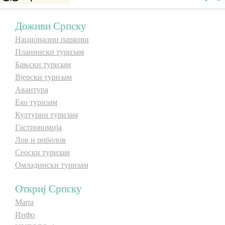
E-Brochure
Доживи Српску
Национални паркови
Откриј Српску
Планински туризам
Бањски туризам
Вјерски туризам
Авантура
Еко туризам
Културни туризам
Гастрономија
Лов и риболов
Сеоски туризам
Омладински туризам
Откриј Српску
Мапа
Инфо