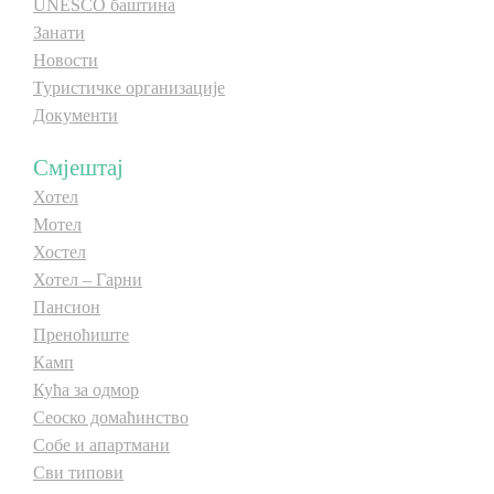
UNESCO баштина
Занати
Новости
Туристичке организације
Документи
Смјештај
Хотел
Мотел
Хостел
Хотел – Гарни
Пансион
Преноћиште
Камп
Кућа за одмор
Сеоско домаћинство
Собе и апартмани
Сви типови