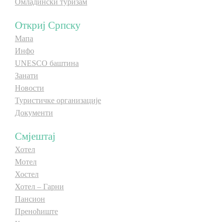
Омладински туризам
Откриј Српску
Мапа
Инфо
UNESCO баштина
Занати
Новости
Туристичке организације
Документи
Смјештај
Хотел
Мотел
Хостел
Хотел – Гарни
Пансион
Преноћиште