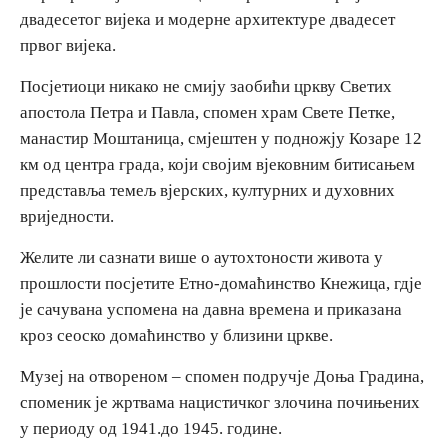
двадесетог вијека и модерне архитектуре двадесет
првог вијека.
Посјетиоци никако не смију заобићи цркву Светих
апостола Петра и Павла, спомен храм Свете Петке,
манастир Моштаница, смјештен у подножју Козаре 12
км од центра града, који својим вјековним битисањем
представља темељ вјерских, културних и духовних
вриједности.
Желите ли сазнати више о аутохтоности живота у
прошлости посјетите Етно-домаћинство Кнежица, гдје
је сачувана успомена на давна времена и приказана
кроз сеоско домаћинство у близини цркве.
Музеј на отвореном – спомен подручје Доња Градина,
споменик је жртвама нацистичког злочина почињених
у периоду од 1941.до 1945. године.