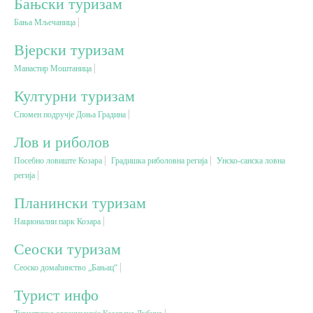
Бањски туризам
Бања Мљечаница
Вјерски туризам
Вјерски туризам
Манастир Моштаница
Авантура
Културни туризам
Еко туризам
Спомен подручје Доња Градина
Лов и риболов
Културни туризам
Посебно ловиште Козара
Градишка риболовна регија
Унско-санска ловна
регија
Гастрономија
Планински туризам
Национални парк Козара
Лов и риболов
Сеоски туризам
Сеоско домаћинство „Бањац“
Сеоски туризам
Турист инфо
Омладински туризам