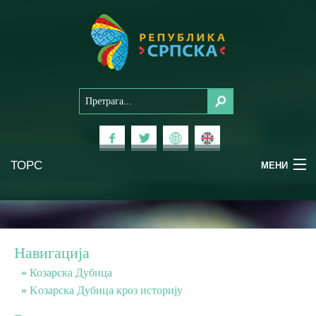
ТОРС
МЕНИ
Доживи Српску
Национални паркови
Навигација
Планински туризам
Козарска Дубица
Koзарска Дубица кроз историју
Бањски туризам