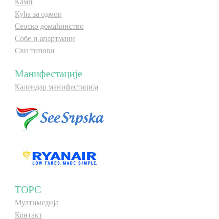
Камп
Кућа за одмор
Сеоско домаћинство
Собе и апартмани
Сви типови
Манифестације
Календар манифестација
ТОРС
Мултимедија
Контакт