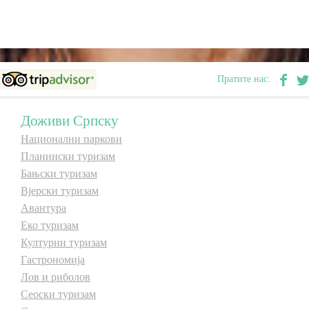
Пратите нас:
Доживи Српску
Национални паркови
Планински туризам
Бањски туризам
Вјерски туризам
Авантура
Еко туризам
Културни туризам
Гастрономија
Лов и риболов
Сеоски туризам