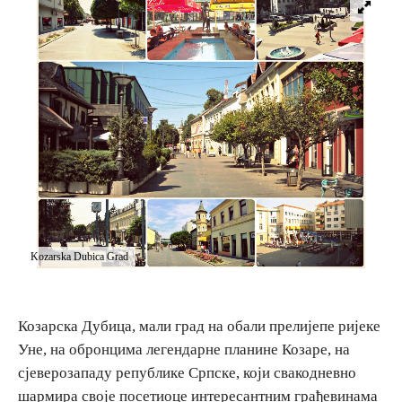
E-Brochure
Откриј Српску
Kozarska Dubica Grad
Козарска Дубица, мали град на обали прелијепе ријеке
Уне, на обронцима легендарне планине Козаре, на
сјеверозападу републике Српске, који свакодневно
шармира своје посетиоце интересантним грађевинама