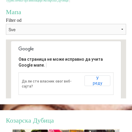
Туристичка организација Козарска Дубица
Мапа
Дестинације
Filter od
Списак дестинација
Мапа дестинација
Ова страница не може исправно да учита
Манифестације
Google мапе.
Смјештај
У
Да ли сте власник овог веб-
реду
сајта?
Мултимедија
Фото
Козарска Дубица
Видео