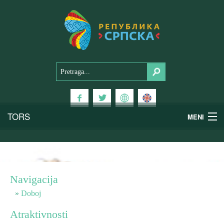
TORS
MENI
Doživi Srpsku
Nacionalni parkovi
Navigacija
Planinski turizam
Doboj
Atraktivnosti
Banjski turizam