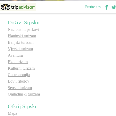
E-Brochure
Pratite nas:
Otkrij Srpsku
Doživi Srpsku
Nacionalni parkovi
Planinski turizam
Banjski turizam
Vjerski turizam
Avantura
Eko turizam
Kulturni turizam
Gastronomija
Lov i ribolov
Seoski turizam
Omladinski turizam
Otkrij Srpsku
Mapa