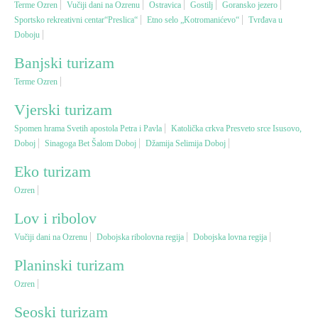
Terme Ozren
Vučiji dani na Ozrenu
Ostravica
Gostilj
Goransko jezero
Sportsko rekreativni centar“Preslica“
Etno selo „Kotromanićevo“
Tvrđava u
Doboju
Vjerski turizam
Banjski turizam
Avantura
Terme Ozren
Vjerski turizam
Eko turizam
Spomen hrama Svetih apostola Petra i Pavla
Katolička crkva Presveto srce Isusovo,
Doboj
Sinagoga Bet Šalom Doboj
Džamija Selimija Doboj
Kulturni turizam
Eko turizam
Ozren
Gastronomija
Lov i ribolov
Lov i ribolov
Vučiji dani na Ozrenu
Dobojska ribolovna regija
Dobojska lovna regija
Planinski turizam
Seoski turizam
Ozren
Seoski turizam
Omladinski turizam