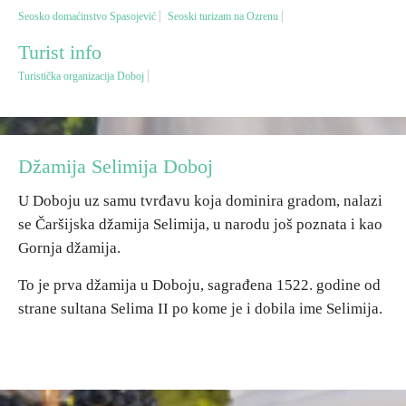
Seosko domaćinstvo Spasojević
Seoski turizam na Ozrenu
Destinacije
Turist info
Turistička organizacija Doboj
Spisak destinacija
Mapa destinacija
Džamija Selimija Doboj
Manifestacije
U Doboju uz samu tvrđavu koja dominira gradom, nalazi
se Čaršijska džamija Selimija, u narodu još poznata i kao
Smještaj
Gornja džamija.
Multimedija
To je prva džamija u Doboju, sagrađena 1522. godine od
strane sultana Selima II po kome je i dobila ime Selimija.
Foto
Video