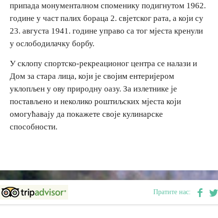
припада монументалном споменику подигнутом 1962.
E-Brochure
године у част палих бораца 2. свјетског рата, а који су
23. августа 1941. године управо са тог мјеста кренули
Откриј Српску
у ослободилачку борбу.
У склопу спортско-рекреационог центра се налази и
Дом за стара лица, који је својим ентеријером
уклопљен у ову природну оазу. За излетнике је
постављено и неколико роштиљских мјеста који
омогућавају да покажете своје кулинарске
способности.
Пратите нас: