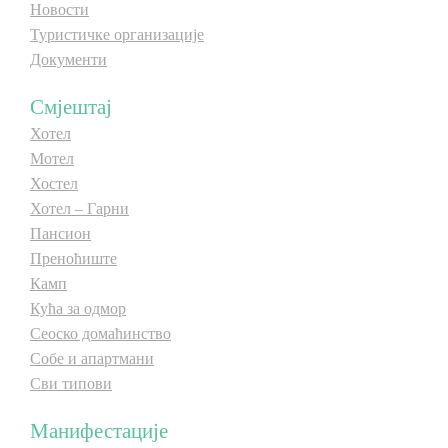
Новости
Туристичке организације
Документи
Смјештај
Хотел
Мотел
Хостел
Хотел – Гарни
Пансион
Преноћиште
Камп
Кућа за одмор
Сеоско домаћинство
Собе и апартмани
Сви типови
Манифестације