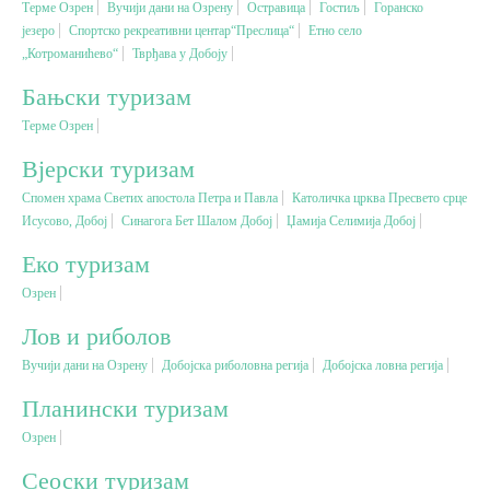
Терме Озрен
Вучији дани на Озрену
Остравица
Гостиљ
Горанско
језеро
Спортско рекреативни центар“Преслица“
Етно село
„Котроманићево“
Вјерски туризам
Тврђава у Добоју
Бањски туризам
Авантура
Терме Озрен
Вјерски туризам
Еко туризам
Спомен храма Светих апостола Петра и Павла
Католичка црква Пресвето срце
Исусово, Добој
Синагога Бет Шалом Добој
Џамија Селимија Добој
Културни туризам
Еко туризам
Озрен
Гастрономија
Лов и риболов
Лов и риболов
Вучији дани на Озрену
Добојска риболовна регија
Добојска ловна регија
Планински туризам
Сеоски туризам
Озрен
Сеоски туризам
Омладински туризам