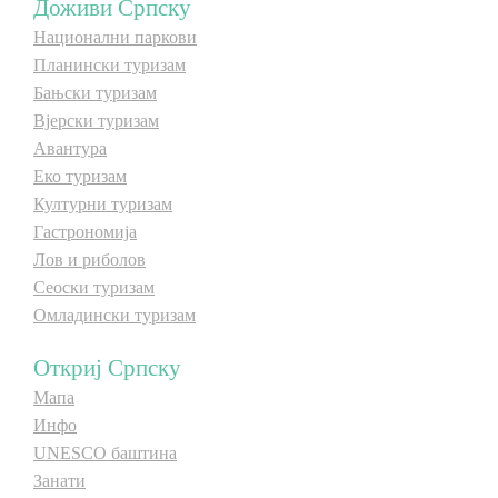
Доживи Српску
Национални паркови
Планински туризам
Бањски туризам
Вјерски туризам
Авантура
Еко туризам
Културни туризам
Гастрономија
Лов и риболов
Сеоски туризам
Омладински туризам
Откриј Српску
Мапа
Инфо
UNESCO баштина
Занати