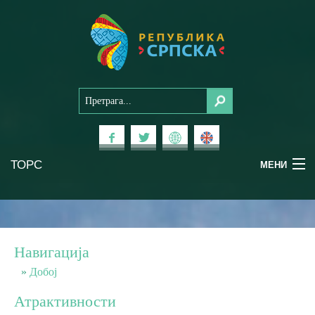
ТОРС
МЕНИ
Доживи Српску
Национални паркови
Навигација
Планински туризам
Добој
Атрактивности
Бањски туризам