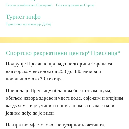
Сеоско домаћинство Спасојевић
Сеоски туризам на Озрену
Дестинације
Турист инфо
Туристичка организација Добој
Списак дестинација
Мапа дестинација
Спортско рекреативни центар“Преслица“
Манифестације
Подручје Преслице припада подгорини Озрена са
надморском висином од 250 до 380 метара и
Смјештај
површином око 30 хектара.
Мултимедија
Природа је Преслицу обдарила богатством шума,
обиљем извора здраве и чисте воде, свјежим и опојним
Фото
ваздухом, те је учинила привлачном за свакога ко и
једном дође да је види.
Видео
Централно мјесто, овог популарног излетишта,