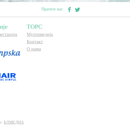
Пратите нас:
ије
ТОРС
естација
Мултимедија
Контакт
О нама
н:
БЛМЕДИА