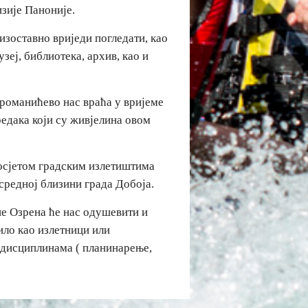
изије Паноније.
еизоставно вриједи погледати, као
узеј, библиотека, архив, као и
троманићево нас враћа у вријеме
редака који су живјелина овом
посјетом градским излетиштима
осредној близини града Добоја.
не Озрена ће нас одушевити и
било као излетници или
 дисциплинама ( планинарење,