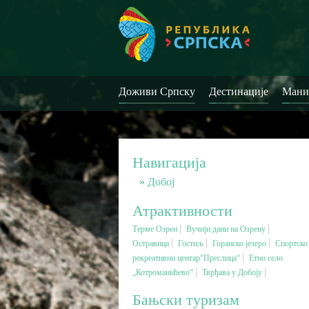
Доживи Српску
Дестинације
Мани
Навигација
Добој
Атрактивности
Терме Озрен
Вучији дани на Озрену
Остравица
Гостиљ
Горанско језеро
Спортско
рекреативни центар“Преслица“
Етно село
„Котроманићево“
Тврђава у Добоју
Бањски туризам