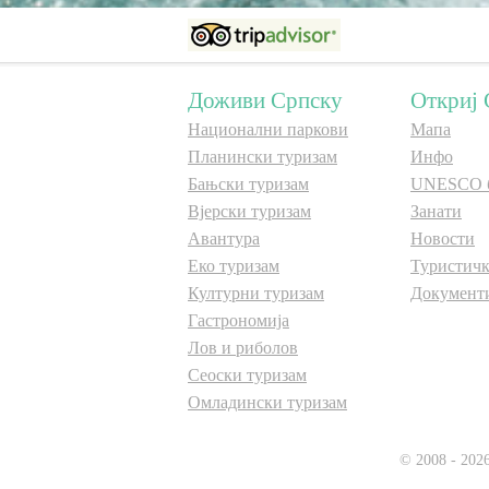
Доживи Српску
Откриј 
Национални паркови
Мапа
Планински туризам
Инфо
Бањски туризам
UNESCO 
Вјерски туризам
Занати
Авантура
Новости
Еко туризам
Туристичк
Културни туризам
Документ
Гастрономија
Лов и риболов
Сеоски туризам
Омладински туризам
© 2008 - 202