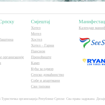
Српску
Смјештај
Манифестац
Хотел
Календар маниф
Мотел
баштина
Хостел
Хотел – Гарни
Пансион
е организације
Преноћиште
и
Камп
Кућа за одмор
Сеоско домаћинство
Собе и апартмани
Сви типови
6 Туристичка организација Републике Српске. Сва права задржана. Дизај