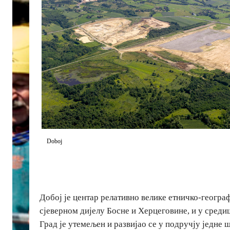
Doboj
Добој је центар релативно велике етничко-геогра
сјеверном дијелу Босне и Херцеговине, и у сред
Град је утемељен и развијао се у подручју једне 