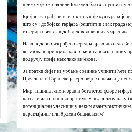
преко које се планине Балкана благо спуштају у н
Бројне су грађевине и институције културе које н
што су : добојска тврђава (заштитни знак града) м
галерија и атељеи добојских ликовних умјетника.
Иако недавно изграђено, средњевјековно село Ко
витезова и принцеза, као и начин живота наших п
подручју прије неколико вијекова.
За кратки бијег из урбане средине учинити ћете 
Преслица и Горанско језеро, који се налази у неп
Мир, тишина ,чисти зрак и богатство флоре и фау
нагнати да се поново вратимо у ову зелену оазу, 
потенцијални учесници у неким авантуристичким
параглајдинг или брдски бициклизам).