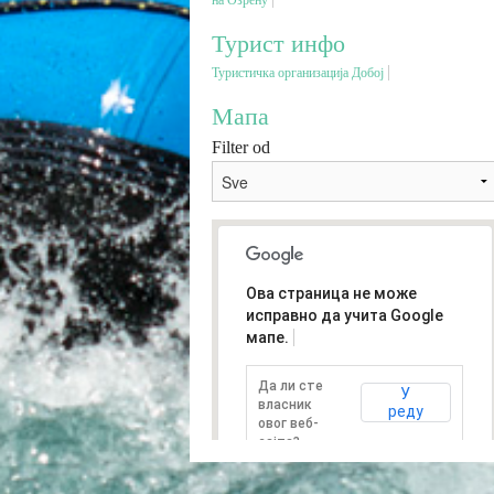
на Озрену
Турист инфо
Туристичка организација Добој
Мапа
Filter od
Ова страница не може
исправно да учита Google
мапе.
Да ли сте
У
власник
реду
овог веб-
сајта?