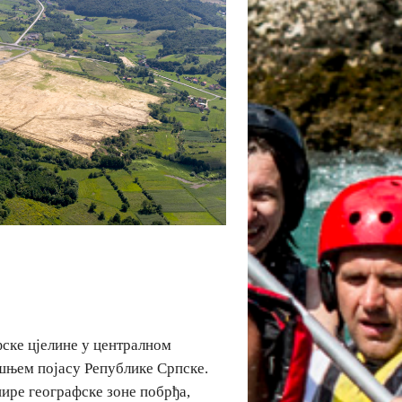
фске цјелине у централном
ишњем појасу Републике Српске.
шире географске зоне побрђа,