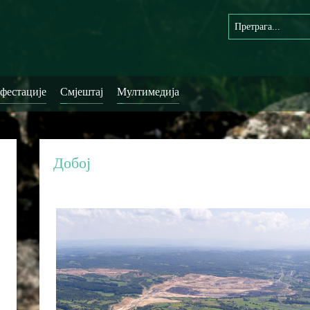
фестације
Смјештај
Мултимедија
Добој