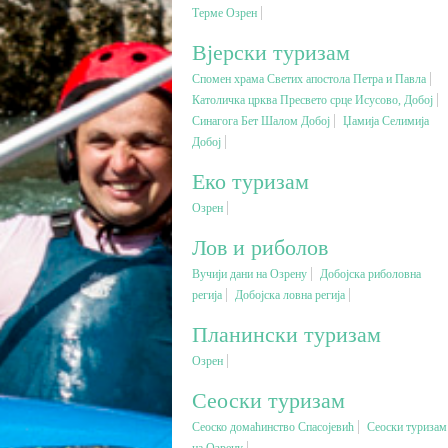
Терме Озрен
Вјерски туризам
Спомен храма Светих апостола Петра и Павла
Католичка црква Пресвето срце Исусово, Добој
Синагога Бет Шалом Добој
Џамија Селимија
Добој
Еко туризам
Озрен
Лов и риболов
Вучији дани на Озрену
Добојска риболовна
регија
Добојска ловна регија
Планински туризам
Озрен
Сеоски туризам
Сеоско домаћинство Спасојевић
Сеоски туризам