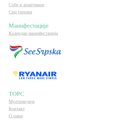
Собе и апартмани
Сви типови
Манифестације
Календар манифестација
ТОРС
Мултимедија
Контакт
О нама