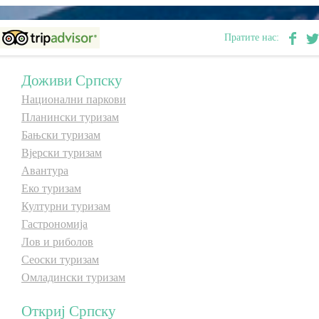
E-Brochure
Пратите нас:
Откриј Српску
Доживи Српску
Национални паркови
Планински туризам
Бањски туризам
Вјерски туризам
Авантура
Еко туризам
Културни туризам
Гастрономија
Лов и риболов
Сеоски туризам
Омладински туризам
Откриј Српску