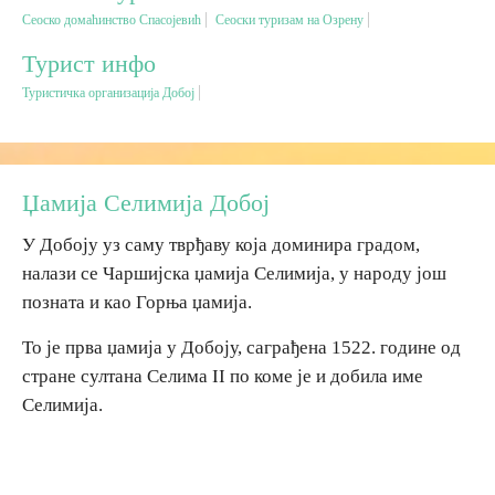
Сеоско домаћинство Спасојевић
Сеоски туризам на Озрену
Дестинације
Турист инфо
Туристичка организација Добој
Списак дестинација
Мапа дестинација
Џамија Селимија Добој
Манифестације
У Добоју уз саму тврђаву која доминира градом,
налази се Чаршијска џамија Селимија, у народу још
Смјештај
позната и као Горња џамија.
Мултимедија
То је прва џамија у Добоју, саграђена 1522. године од
стране султана Селима II по коме је и добила име
Фото
Селимија.
Видео