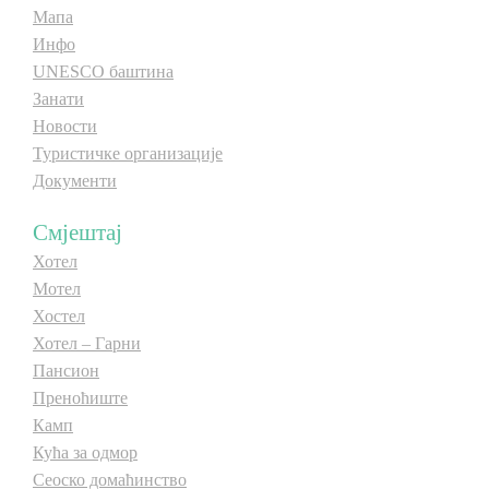
Мапа
Инфо
UNESCO баштина
Занати
Новости
Туристичке организације
Документи
Смјештај
Хотел
Мотел
Хостел
Хотел – Гарни
Пансион
Преноћиште
Камп
Кућа за одмор
Сеоско домаћинство