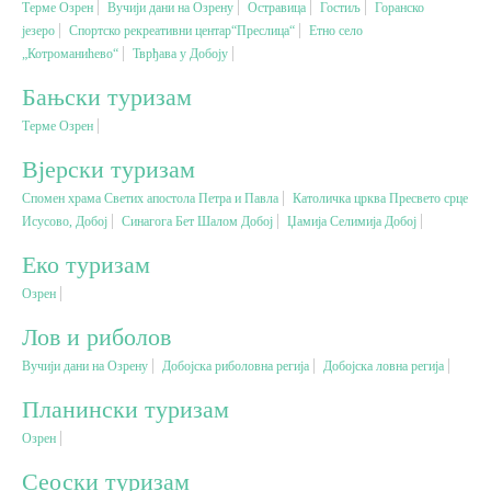
Терме Озрен
Вучији дани на Озрену
Остравица
Гостиљ
Горанско
језеро
Спортско рекреативни центар“Преслица“
Етно село
„Котроманићево“
Вјерски туризам
Тврђава у Добоју
Бањски туризам
Авантура
Терме Озрен
Вјерски туризам
Еко туризам
Спомен храма Светих апостола Петра и Павла
Католичка црква Пресвето срце
Исусово, Добој
Синагога Бет Шалом Добој
Џамија Селимија Добој
Културни туризам
Еко туризам
Озрен
Гастрономија
Лов и риболов
Лов и риболов
Вучији дани на Озрену
Добојска риболовна регија
Добојска ловна регија
Планински туризам
Сеоски туризам
Озрен
Сеоски туризам
Омладински туризам