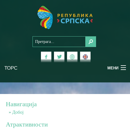
ТОРС
МЕНИ
Доживи Српску
Национални паркови
Навигација
Планински туризам
Добој
Атрактивности
Бањски туризам