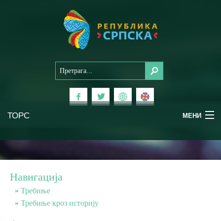
ТОРС
МЕНИ
Доживи Српску
Национални паркови
Навигација
Планински туризам
Требиње
Требиње кроз историју
Бањски туризам