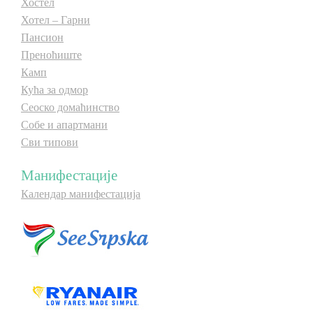
Хостел
Хотел – Гарни
Пансион
Преноћиште
Камп
Кућа за одмор
Сеоско домаћинство
Собе и апартмани
Сви типови
Манифестације
Календар манифестација