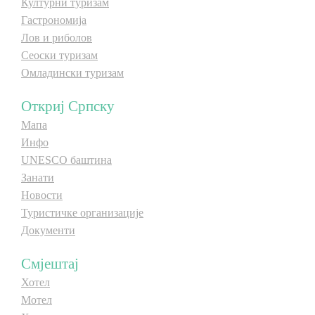
Културни туризам
Гастрономија
Лов и риболов
Сеоски туризам
Омладински туризам
Откриј Српску
Мапа
Инфо
UNESCO баштина
Занати
Новости
Туристичке организације
Документи
Смјештај
Хотел
Мотел