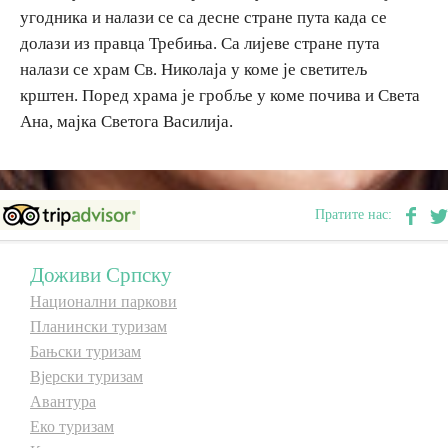
угодника и налази се са десне стране пута када се
E-Brochure
долази из правца Требиња. Са лијеве стране пута
налази се храм Св. Николаја у коме је светитељ
Откриј Српску
крштен. Поред храма је гробље у коме почива и Света
Ана, мајка Светога Василија.
Пратите нас:
Доживи Српску
Национални паркови
Планински туризам
Бањски туризам
Вјерски туризам
Авантура
Еко туризам