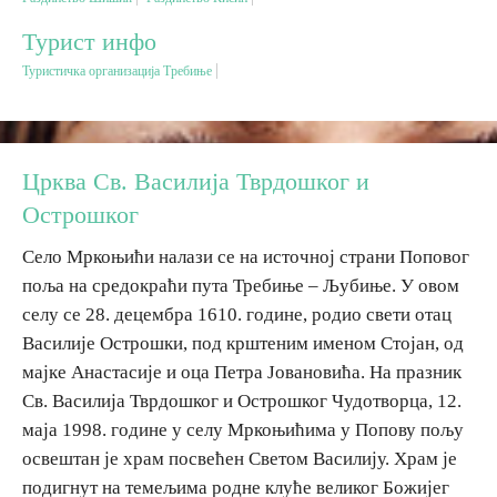
Турист инфо
Дестинације
Туристичка организација Требиње
Списак дестинација
Црква Св. Василија Тврдошког и
Мапа дестинација
Острошког
Манифестације
Село Мркоњићи налази се на источној страни Поповог
поља на средокраћи пута Требиње – Љубиње. У овом
Смјештај
селу се 28. децембра 1610. године, родио свети отац
Мултимедија
Василије Острошки, под крштеним именом Стојан, од
мајке Анастасије и оца Петра Јовановића. На празник
Св. Василија Тврдошког и Острошког Чудотворца, 12.
Фото
маја 1998. године у селу Мркоњићима у Попову пољу
освештан је храм посвећен Светом Василију. Храм је
Видео
подигнут на темељима родне клуће великог Божијег