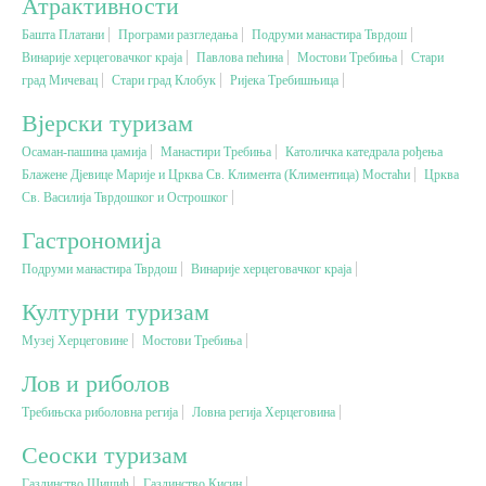
Атрактивности
Башта Платани
Програми разгледања
Подруми манастира Тврдош
Вјерски туризам
Винарије херцеговачког краја
Павлова пећина
Мостови Требиња
Стари
град Мичевац
Стари град Клобук
Ријека Требишњица
Авантура
Вјерски туризам
Осаман-пашина џамија
Манастири Требиња
Католичка катедрала рођења
Блажене Дјевице Марије и Црква Св. Климента (Климентица) Мостаћи
Еко туризам
Црква
Св. Василија Тврдошког и Острошког
Гастрономија
Културни туризам
Подруми манастира Тврдош
Винарије херцеговачког краја
Гастрономија
Културни туризам
Музеј Херцеговине
Мостови Требиња
Лов и риболов
Лов и риболов
Требињска риболовна регија
Ловна регија Херцеговина
Сеоски туризам
Сеоски туризам
Омладински туризам
Газдинство Шишић
Газдинство Кисин