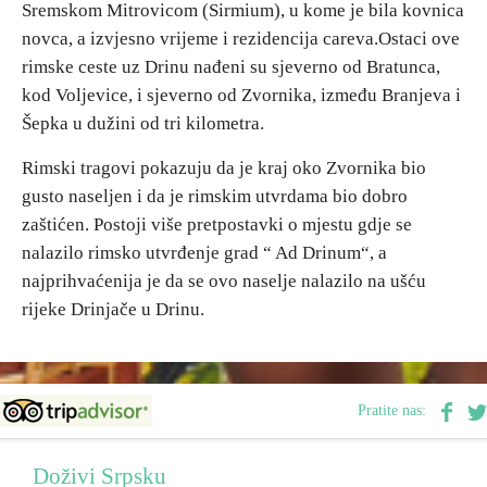
Sremskom Mitrovicom (Sirmium), u kome je bila kovnica
E-Brochure
novca, a izvjesno vrijeme i rezidencija careva.Ostaci ove
rimske ceste uz Drinu nađeni su sjeverno od Bratunca,
Otkrij Srpsku
kod Voljevice, i sjeverno od Zvornika, između Branjeva i
Šepka u dužini od tri kilometra.
Rimski tragovi pokazuju da je kraj oko Zvornika bio
gusto naseljen i da je rimskim utvrdama bio dobro
zaštićen. Postoji više pretpostavki o mjestu gdje se
nalazilo rimsko utvrđenje grad “ Ad Drinum“, a
najprihvaćenija je da se ovo naselje nalazilo na ušću
rijeke Drinjače u Drinu.
Pratite nas:
Doživi Srpsku