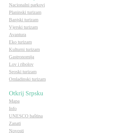
Nacionalni parkovi
Planinski turizam
Banjski turizam
Vjerski turizam
Avantura
Eko turizam
Kulturni turizam
Gastronomija
Lov i ribolov
Seoski turizam
Omladinski turizam
Otkrij Srpsku
Mapa
Info
UNESCO baština
Zanati
Novosti