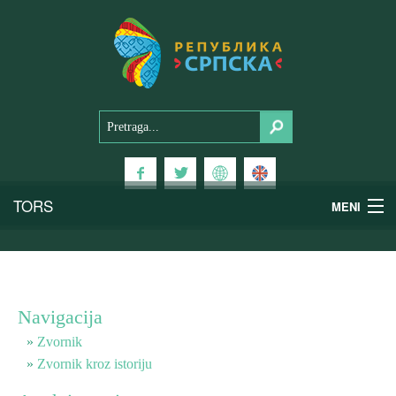
TORS
MENI
Doživi Srpsku
Nacionalni parkovi
Navigacija
Planinski turizam
Zvornik
Zvornik kroz istoriju
Banjski turizam