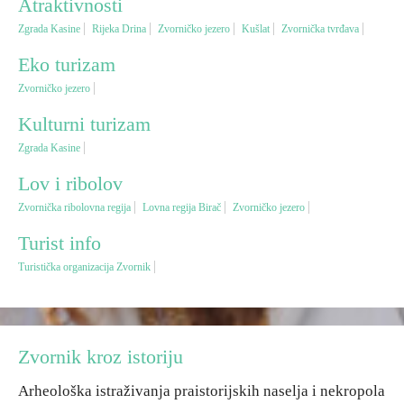
Atraktivnosti
Zgrada Kasine
Rijeka Drina
Zvorničko jezero
Kušlat
Zvornička tvrđava
Vjerski turizam
Eko turizam
Zvorničko jezero
Avantura
Kulturni turizam
Eko turizam
Zgrada Kasine
Lov i ribolov
Kulturni turizam
Zvornička ribolovna regija
Lovna regija Birač
Zvorničko jezero
Turist info
Gastronomija
Turistička organizacija Zvornik
Lov i ribolov
Seoski turizam
Zvornik kroz istoriju
Arheološka istraživanja praistorijskih naselja i nekropola
Omladinski turizam