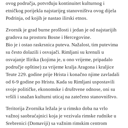
ovog područja, potvrđuju kontinuitet kulturnog i
etničkog porijekla najstarijeg stanovništva ovog dijela
Destinacije
Podrinja, od kojih je nastao ilirski etnos.
Zvornik je grad burne prošlosti i jedan je od najstarijih
Spisak destinacija
gradova na prostoru Bosne i Hercegovine.
Bio je i ostao raskrsnica puteva. Nažalost, tim putevima
Mapa destinacija
su često dolazili i osvajači. Rimljani su krenuli u
osvajanje Ilirika (kojima je, u ono vrijeme, pripadalo
Manifestacije
područje opštine) za vrijeme kralja Aragona i kraljice
Teute 229. godine prije Hrista i konačno njime zavladali
Smještaj
od 6-9 godine po Hristu. Kada su Rimljani uspostavili
Multimedija
svoje političke, ekonomske i društvene odnose, oni su
vršili i snažan kulturni uticaj na zatečeno stanovništvo.
Foto
Teritorija Zvornika ležala je u rimsko doba na vrlo
važnoj saobraćajnici koja je vezivala rimske rudnike u
Video
Srebrenici (Domaviji) sa važnim rimskim centrom