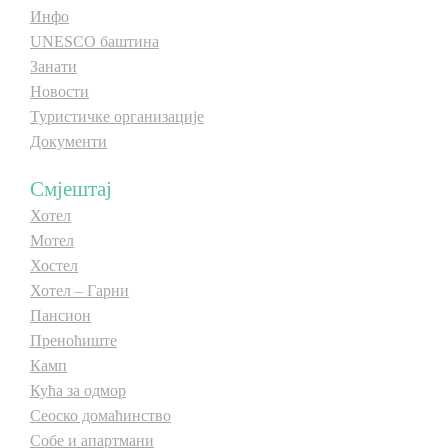
Инфо
UNESCO баштина
Занати
Новости
Туристичке организације
Документи
Смјештај
Хотел
Мотел
Хостел
Хотел – Гарни
Пансион
Преноћиште
Камп
Кућа за одмор
Сеоско домаћинство
Собе и апартмани