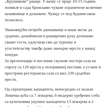
„Крушикове“ ракије. У њему су прије 10-15 година
поникле и сада брижљиво чуване ограничене количине
шљивовице и дуњеваче. Чувају се под будним оком
технолога.
Уважавајући потребе данашњице и наше жеље да
срдачно, домаћински и раширених руку дочекамо
сваког госта, одлучили смо да туризму и
угоститељству такође дамо значајно мјесто у нашој
понуди.
За презентације и пословне скупове постоји сала на
спрату са 120 мјеста у позоришној постави, а уз њих и
пространа ресторанска сала са маx 230 сједећих
мјеста.
Од смјештајних капацитета, непосредно се налази
Ловачка кућа са 7 лежајева, 6 модерно уређених соба
са купатилима укупног капацитета 13 лежајева и 2