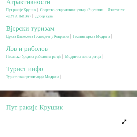
Атрактивности
Пут ракије Крушик
Спортско-рекреативни центар «Ријечани»
Излетиште
Вјерски туризам
«ДУГА ЊИВА»
Добор кула
Вјерски туризам
Авантура
Црква Вазнесења Господњег у Копривни
Госпина црква Модрича
Лов и риболов
Еко туризам
Посавско-бродска риболовна регија
Модричка ловна регија
Културни туризам
Турист инфо
Туристичка организација Модрича
Гастрономија
Лов и риболов
Пут ракије Крушик
Сеоски туризам
Омладински туризам