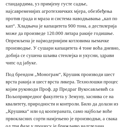
стандардима, уз примјену густе садње,
E-Brochure
најсавременијих агротехничких мјера, обезбеђења
против града и мраза и система наводњавања „кап по
Откриј Српску
кап“. Хладњача је капацитета 900 тона, а дестилерија
може да произведе 120.000 литара ракије годишње.
Опремљена је најмодернијим котловима њемачке
производње. У сушари капацитета 4 тоне воћа дневно,
добија се сушена шљива стенлејка и укусни, здрави
чипс од јабуке.
Под брендом „Монограм“, Крушик производи шест
врста ракија и шест врста ликера. Технолошки процес
којим руководи Проф. др Предраг Вукосављевић са
Пољопривредног факултета у Земуну, заснива се на
квалитету, природности и контроли. Било да долази из
„Крушика“ или од коопераната, само најбоље воће
првокласних сорти намјењено је производњи, а свака
од три фазе у процесу је брижљиво надгледана.