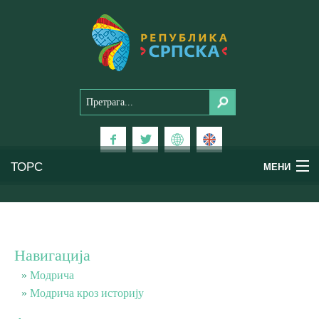
ТОРС
МЕНИ
Доживи Српску
Национални паркови
Навигација
Планински туризам
Модрича
Модрича кроз историју
Бањски туризам