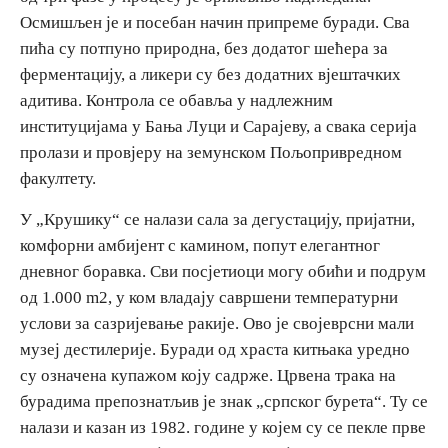
Осмишљен је и посебан начин припреме буради. Сва
пића су потпуно природна, без додатог шећера за
ферментацију, а ликери су без додатних вјештачких
адитива. Контрола се обавља у надлежним
институцијама у Бања Луци и Сарајеву, а свака серија
пролази и провјеру на земунском Пољопривредном
факултету.
У „Крушику“ се налази сала за дегустацију, пријатни,
комфорни амбијент с камином, попут елегантног
дневног боравка. Сви посјетиоци могу обићи и подрум
од 1.000 m2, у ком владају савршени температурни
услови за сазријевање ракије. Ово је својеврсни мали
музеј дестилерије. Буради од храста китњака уредно
су означена купажом коју садрже. Црвена трака на
бурадима препознатљив је знак „српског бурета“. Ту се
налази и казан из 1982. године у којем су се пекле прве