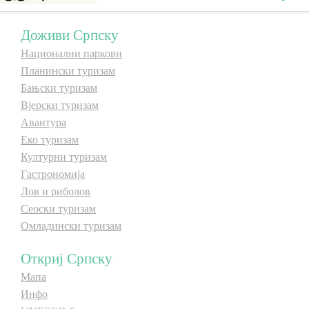
Доживи Српску
Национални паркови
Планински туризам
Бањски туризам
Вјерски туризам
Авантура
Еко туризам
Културни туризам
Гастрономија
Лов и риболов
Сеоски туризам
Омладински туризам
Откриј Српску
Мапа
Инфо