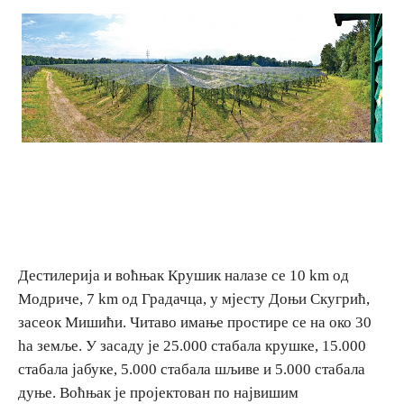
Дестинације
Списак дестинација
Мапа дестинација
Манифестације
Смјештај
Дестилерија и воћњак Крушик налазе се 10 km од
Мултимедија
Модриче, 7 km од Градачца, у мјесту Доњи Скугрић,
засеок Мишићи. Читаво имање простире се на око 30
Фото
ha земље. У засаду је 25.000 стабала крушке, 15.000
стабала јабуке, 5.000 стабала шљиве и 5.000 стабала
Видео
дуње. Воћњак је пројектован по највишим