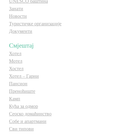
UNESCO баштина
Занати
Новости
Туристичке организације
Документи
Смјештај
Хотел
Мотел
Хостел
Хотел – Гарни
Пансион
Преноћиште
Камп
Кућа за одмор
Сеоско домаћинство
Собе и апартмани
Сви типови