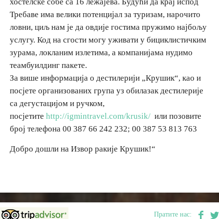
хостелске собе са 16 лежајева. Будући да крај испод
Требаве има велики потенцијал за туризам, нарочито
ловни, циљ нам је да овдије гостима пружимо најбољу
услугу. Код на сгости могу уживати у бициклистичким
зурама, локланим излетима, а компанијама нудимо
теамбуилдинг пакете.
За више информација о дестилерији „Крушик“, као и
посјете организованих група уз обилазак дестилерије
са дегустацијом и ручком,
посјетите
http://igmintravel.com/krusik/
или позовите
број телефона 00 387 66 242 232; 00 387 53 813 763
Добро дошли на Извор ракије Крушик!“
Пратите нас: