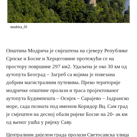
E-Brochure
Откриј Српску
modrica_01
Општина Модрича је смјештена на сјеверу Републике
Српске и Босне и Херцеговине протежући се на
простору површине 297 км2. Удаљена је око 30 км од
аутопута Београд – Загреб са којима је повезана
добрим магистралним путевима. Преко територије
модричке општине пролази и траса пројектованог
аутопута Будимпешта – Осијек – Сарајево – Јадранско
море, сада позната под именом Коридор Вц. Сам град
је смјештен на десној обали ријеке Босне на 20- ак км
од њеног ушћа у ријеку Саву.
Централним дијелом града пролази Светосавска улица