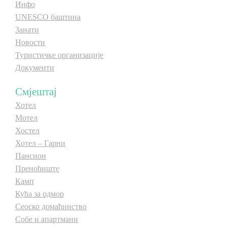
Инфо
UNESCO баштина
Занати
Новости
Туристичке организације
Документи
Смјештај
Хотел
Мотел
Хостел
Хотел – Гарни
Пансион
Преноћиште
Камп
Кућа за одмор
Сеоско домаћинство
Собе и апартмани