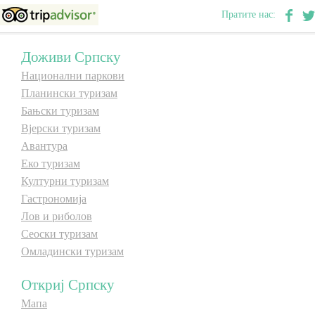
Пратите нас:
Доживи Српску
Национални паркови
Планински туризам
Бањски туризам
Вјерски туризам
Авантура
Еко туризам
Културни туризам
Гастрономија
Лов и риболов
Сеоски туризам
Омладински туризам
Откриј Српску
Мапа