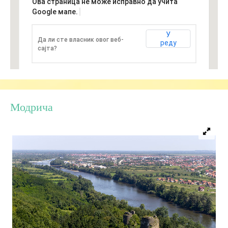
Ова страница не може исправно да учита
Google мапе.
Дестинације
У
Да ли сте власник овог веб-
реду
сајта?
Списак дестинација
Мапа дестинација
Модрича
Манифестације
Смјештај
Мултимедија
Фото
Видео