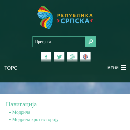
ТОРС
МЕНИ
Доживи Српску
Национални паркови
Навигација
Планински туризам
Модрича
Модрича кроз историју
Бањски туризам