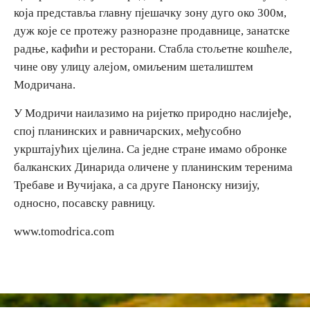
која представља главну пјешачку зону дуго око 300м,
дуж које се протежу разноразне продавнице, занатске
радње, кафићи и ресторани. Стабла стољетне кошћеле,
чине ову улицу алејом, омиљеним шеталиштем
Модричана.
У Модричи наилазимо на ријетко природно наслијеђе,
спој планинских и равничарских, међусобно
укрштајућих цјелина. Са једне стране имамо обронке
балканских Динарида оличене у планинским теренима
Требаве и Вучијака, а са друге Панонску низију,
односно, посавску равницу.
www.tomodrica.com