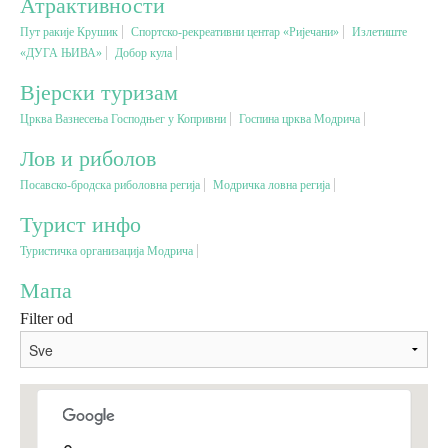
Атрактивности
Пут ракије Крушик
Спортско-рекреативни центар «Ријечани»
Излетиште
Вјерски туризам
«ДУГА ЊИВА»
Добор кула
Вјерски туризам
Авантура
Црква Вазнесења Господњег у Копривни
Госпина црква Модрича
Лов и риболов
Еко туризам
Посавско-бродска риболовна регија
Модричка ловна регија
Културни туризам
Турист инфо
Туристичка организација Модрича
Гастрономија
Мапа
Filter od
Лов и риболов
Сеоски туризам
Омладински туризам