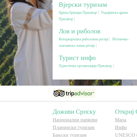
Вјерски туризам
Црква брвнара Прњавор
Украјинска црква
Прњавор
Лов и риболов
Которварошка риболовна регија
Мотаичко-
љевчанска ловна регија
Турист инфо
Туристичка организација Прњавор
Доживи Српску
Откриј 
Национални паркови
Мапа
Планински туризам
Инфо
Бањски туризам
UNESCO 