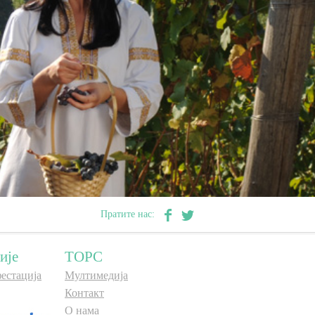
Пратите нас:
ије
ТОРС
естација
Мултимедија
Контакт
О нама