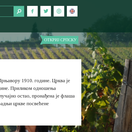
ОТКРИЈ СРПСКУ
Прњавору 1910. године. Црква је
одине. Приликом одношења
лучајно остао, пронађена је флаша
градњи цркве посвећене