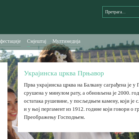
фестације
Смјештај
Мултимедија
Украјинска црква Прњавор
Прва украјинска црква на Балкану саграђена је у 
срушена у минулом рату, а обновљена је 2000. г
остатака рушевине, у посљедњем камену, који је с
и у њој пергамент из 1912. године који говори о 
Преображењу Господњем.