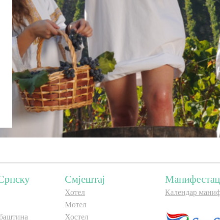
Српску
Смјештај
Манифестац
Хотел
Календар маниф
Мотел
баштина
Хостел