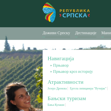
Доживи Српску
Дестинације
Мани
Навигација
Прњавор
Прњавор кроз историју
Атрактивности
Језеро Дренова
Ергела липицанера “Вучијак“
Бањски туризам
Бања Кулаши