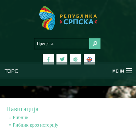
ТОРС
МЕНИ
Доживи Српску
Национални паркови
Навигација
Планински туризам
Рибник
Рибник кроз историју
Бањски туризам