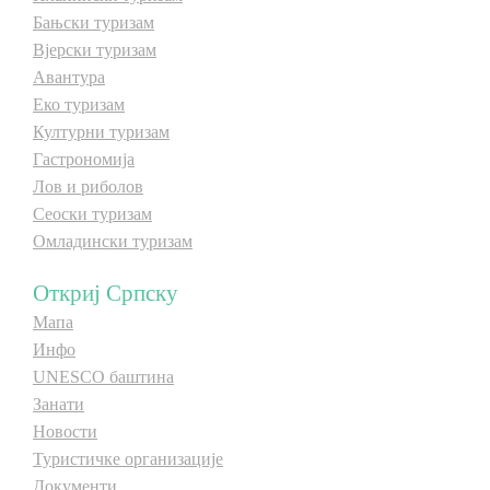
Бањски туризам
E-Brochure
Вјерски туризам
Авантура
Откриј Српску
Еко туризам
Културни туризам
Гастрономија
Лов и риболов
Сеоски туризам
Омладински туризам
Откриј Српску
Мапа
Инфо
UNESCO баштина
Занати
Новости
Туристичке организације
Документи