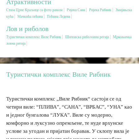
Атрактивности
Стаза Црне Краљице са фото рамом
Ријека Сана
Ријека Рибник
Змијањска
Вјерски туризам
кућа
Мачкића пећина
Пећина Ледена
Лов и риболов
Авантура
Tуристички комплекс Виле Рибник
Шиповска риболовна регија
Мркоњичка
ловна регија
Еко туризам
Културни туризам
Tуристички комплекс Виле Рибник
Гастрономија
Туристички комплекс „Виле Рибник“ састоји се од
Лов и риболов
четири виле: “ПЛИВА”, “САНА”, “ВРБАС”, “УНА” као
и једног бунгалова “ЛУКА”. Виле су модерно,
Сеоски туризам
комфорно и луксузно опремљене, те нуде врхунске
услове за угодан и пријатан боравак. У склопу вила је
Омладински туризам