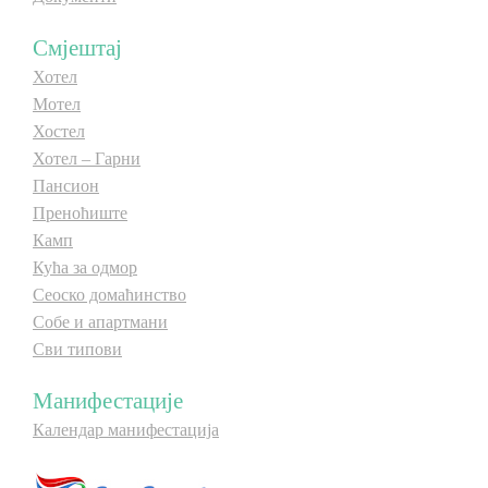
Смјештај
Хотел
Мотел
Хостел
Хотел – Гарни
Пансион
Преноћиште
Камп
Кућа за одмор
Сеоско домаћинство
Собе и апартмани
Сви типови
Манифестације
Календар манифестација