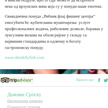
и вински подрум, мјесто гдје можете да испробате
нека од врхунских вина која су у понуди наше енотеке.
Дестинације
Свакодневна понуда „Рибник флај фишинг центра“
омогућити ће љубитељима мушичарења услуге
Списак дестинација
професионалних водича, риболовне дозволе, боравак у
луксузним вилама на обали ријеке у складу са
Мапа дестинација
највишим стандардима и одличну и богату
гастрономску понуду.
Манифестације
www.ribnikflyfish.com
Смјештај
Мултимедија
Пратите нас:
Фото
Доживи Српску
Видео
Национални паркови
Планински туризам