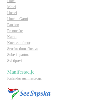
Hotel
Motel
Hostel
Hotel – Garni
Pansion
Prenoćište
Kamp
Kuća za odmor
Seosko domaćinstvo
Sobe i apartmani
Svi tipovi
Manifestacije
Kalendar manifestacija