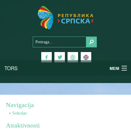
TORS
MENI
Doživi Srpsku
Nacionalni parkovi
Navigacija
Planinski turizam
Sokolac
Atraktivnosti
Banjski turizam