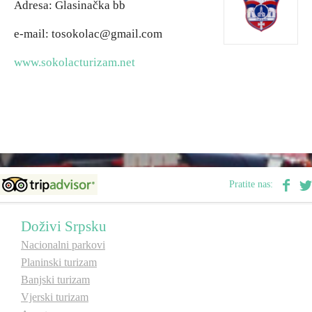
Adresa: Glasinačka bb
e-mail: tosokolac@gmail.com
Destinacije
www.sokolacturizam.net
Spisak destinacija
Mapa destinacija
Manifestacije
Smještaj
Pratite nas:
Multimedija
Doživi Srpsku
Nacionalni parkovi
Foto
Planinski turizam
Banjski turizam
Video
Vjerski turizam