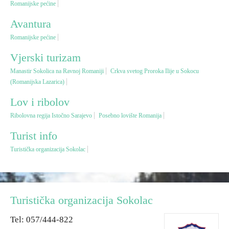
Romanijske pećine
Avantura
Vjerski turizam
Romanijske pećine
Avantura
Vjerski turizam
Manastir Sokolica na Ravnoj Romaniji
Crkva svetog Proroka Ilije u Sokocu
(Romanijska Lazarica)
Eko turizam
Lov i ribolov
Kulturni turizam
Ribolovna regija Istočno Sarajevo
Posebno lovište Romanija
Turist info
Gastronomija
Turistička organizacija Sokolac
Lov i ribolov
Seoski turizam
Turistička organizacija Sokolac
Tel: 057/444-822
Omladinski turizam