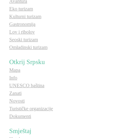
Avantura
E-Brochure
Eko turizam
Kulturni turizam
Gastronomija
Otkrij Srpsku
Lov i ribolov
Seoski turizam
Omladinski turizam
Otkrij Srpsku
Mapa
Info
UNESCO baština
Zanati
Novosti
Turističke organizacije
Dokumenti
Smještaj