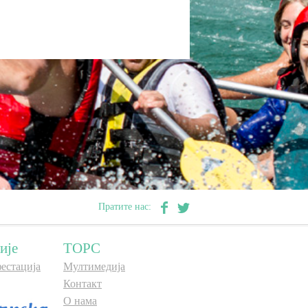
Пратите нас:
ије
ТОРС
естација
Мултимедија
Контакт
О нама