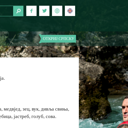
ОТКРИЈ СРПСКУ
ја.
, медвјед, зец, вук, дивља свиња,
ебица, јастреб, голуб, сова.