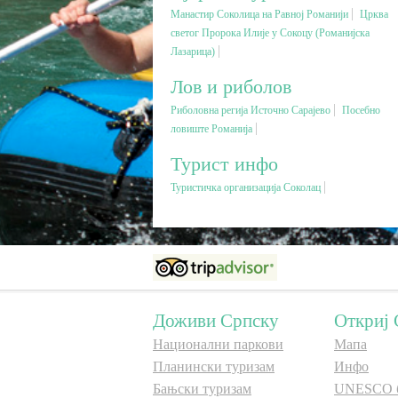
Манастир Соколица на Равној Романији
Црква
светог Пророка Илије у Сокоцу (Романијска
Лазарица)
Лов и риболов
Риболовна регија Источно Сарајево
Посебно
ловиште Романија
Турист инфо
Туристичка организација Соколац
Доживи Српску
Откриј 
Национални паркови
Мапа
Планински туризам
Инфо
Бањски туризам
UNESCO 