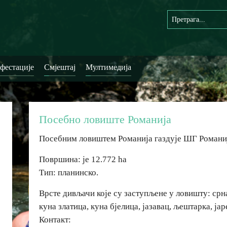
фестације
Смјештај
Мултимедија
Посебно ловиште Романија
Посебним ловиштем Романија газдује ШГ Романи
Површина: је 12.772 ha
Тип: планинско.
Врсте дивљачи које су заступљене у ловишту: срна
куна златица, куна бјелица, јазавац, љештарка, јар
Контакт: