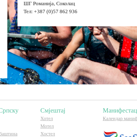
ШГ Романија, Соколац
Тел: +387 (0)57 862 936
Српску
Смјештај
Манифестац
Хотел
Календар маниф
Мотел
баштина
Хостел