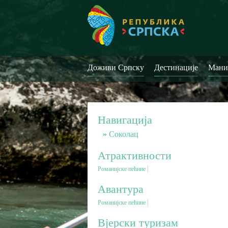
Доживи Српску
Дестинације
Мани
Навигација
Соколац
Атрактивности
Романијске пећине
Авантура
Романијске пећине
Вјерски туризам