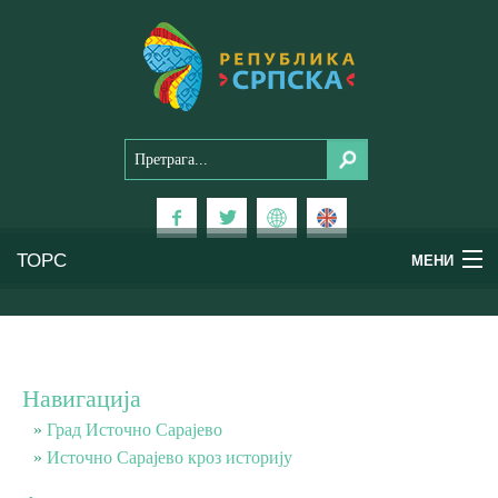
ТОРС
МЕНИ
Доживи Српску
Национални паркови
Навигација
Планински туризам
Град Источно Сарајево
Источно Сарајево кроз историју
Бањски туризам