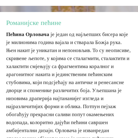
Дестинације
Романијске пећине
Списак дестинација
Пећина Орловача
је један од најљепших бисера које
је милионима година вајала и стварала Божја рука.
Њен накит је уникатан и непоновљив. То су неописиве,
Мапа дестинација
скривене љепоте, у којима се сталагмити, сталактити и
халактити смјењују са фрагментима коралног и
Манифестације
арагонитног накита и јединственим пећинским
Смјештај
стубовима, који подсјећају на античке и ренесансне
дворце и споменике различитих боја. Уљепшана је
Мултимедија
низовима драперија најтананијег изгледа и
најразличитијих форми и облика. Потпун пејзаж
Фото
обогаћују прекрасни саливи попут окамењених
водопада, колоритно дајући пећини савршен
Видео
амбијентални дизајн. Орловача је изванредан