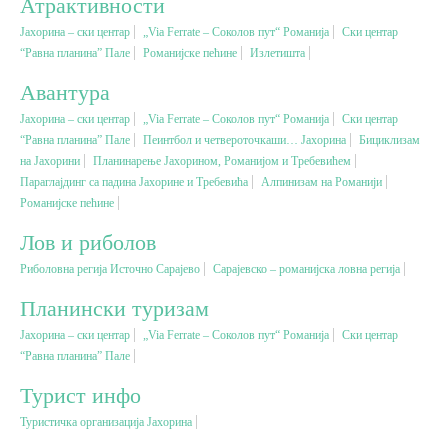
Атрактивности
Јахорина – ски центар
„Via Ferrate – Соколов пут“ Романија
Ски центар
Вјерски туризам
“Равна планина” Пале
Романијске пећине
Излетишта
Авантура
Авантура
Јахорина – ски центар
„Via Ferrate – Соколов пут“ Романија
Ски центар
“Равна планина” Пале
Пеинтбол и четвероточкаши… Јахорина
Бициклизам
на Јахорини
Еко туризам
Планинарење Јахорином, Романијом и Требевићем
Параглајдинг са падина Јахорине и Требевића
Aлпинизам на Романији
Романијске пећине
Културни туризам
Лов и риболов
Риболовна регија Источно Сарајево
Сарајевско – романијска ловна регија
Гастрономија
Планински туризам
Лов и риболов
Јахорина – ски центар
„Via Ferrate – Соколов пут“ Романија
Ски центар
“Равна планина” Пале
Сеоски туризам
Турист инфо
Туристичка организација Јахорина
Омладински туризам