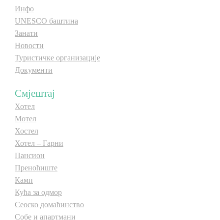
Инфо
UNESCO баштина
Занати
Новости
Туристичке организације
Документи
Смјештај
Хотел
Мотел
Хостел
Хотел – Гарни
Пансион
Преноћиште
Камп
Кућа за одмор
Сеоско домаћинство
Собе и апартмани