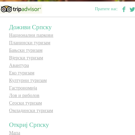
Пратите нас:
Доживи Српску
Национални паркови
Планински туризам
Бањски туризам
Вјерски туризам
Авантура
Еко туризам
Културни туризам
Гастрономија
Лов и риболов
Сеоски туризам
Омладински туризам
Откриј Српску
Мапа