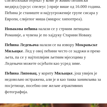
спелеолошки објекат у коме је живио пећински
медвјед (урсус спелеус ) прије више од 16.000 година.
E-Brochure
Пећина је станиште и најуугроженије групе сисара у
Европи, слијепог миша (мицрос хипоптреа).
Откриј Српску
Новакова пећина
налази се у стрмим литицама
Романије, а чувена је по хајдуку Старини Новаку.
Пећина Ледењача
налази се на извору
Мокрањске
Миљацке
. Лед у овој пећини често се задржи и преко
љета, па се у најтоплијим љетним мјесецима у
Ледењачи можете осјећати као усред зиме.
Пећина Липовац
, у кориту
Миљацке
, још увијек је
недовољно истражена, али је и као таква занимљива за
посјетиоце, посебно оне жељне атрактивних
фотографија.