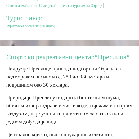
Сеоско домаћинство Спасојевић
Сеоски туризам на Озрену
Дестинације
Турист инфо
Туристичка организација Добој
Списак дестинација
Мапа дестинација
Спортско рекреативни центар“Преслица“
Манифестације
Подручје Преслице припада подгорини Озрена са
надморском висином од 250 до 380 метара и
Смјештај
површином око 30 хектара.
Мултимедија
Природа је Преслицу обдарила богатством шума,
обиљем извора здраве и чисте воде, свјежим и опојним
Фото
ваздухом, те је учинила привлачном за свакога ко и
једном дође да је види.
Видео
Централно мјесто, овог популарног излетишта,