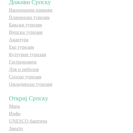
Доживи Српску
Национални паркови
Планински туризам
Бањски туризам
Вјерски туризам
Авантура
Еко туризам
Културни туризам
Гастрономија
Лов и риболов
Сеоски туризам
Омладински туризам
Откриј Српску
Мапа
Инфо
UNESCO баштина
Занати