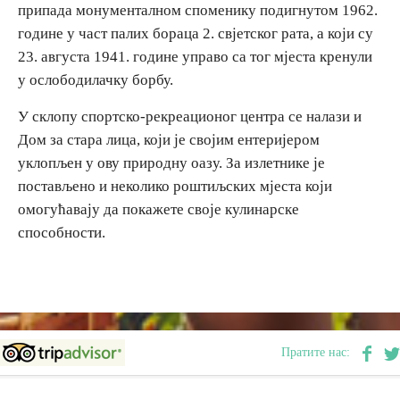
припада монументалном споменику подигнутом 1962.
E-Brochure
године у част палих бораца 2. свјетског рата, а који су
23. августа 1941. године управо са тог мјеста кренули
Откриј Српску
у ослободилачку борбу.
У склопу спортско-рекреационог центра се налази и
Дом за стара лица, који је својим ентеријером
уклопљен у ову природну оазу. За излетнике је
постављено и неколико роштиљских мјеста који
омогућавају да покажете своје кулинарске
способности.
Пратите нас: