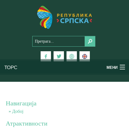
ТОРС
МЕНИ
Доживи Српску
Национални паркови
Навигација
Планински туризам
Добој
Атрактивности
Бањски туризам