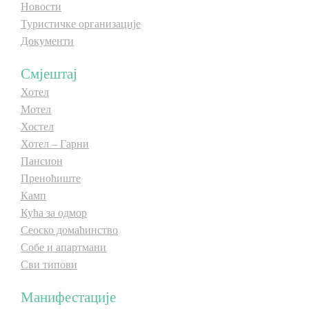
Новости
Туристичке организације
Документи
Смјештај
Хотел
Мотел
Хостел
Хотел – Гарни
Пансион
Преноћиште
Камп
Кућа за одмор
Сеоско домаћинство
Собе и апартмани
Сви типови
Манифестације