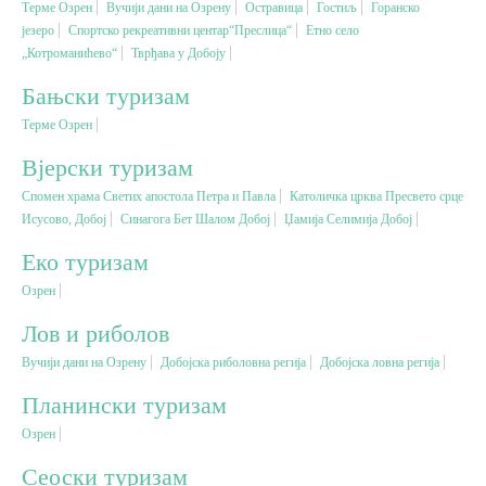
Терме Озрен
Вучији дани на Озрену
Остравица
Гостиљ
Горанско
језеро
Спортско рекреативни центар“Преслица“
Етно село
„Котроманићево“
Вјерски туризам
Тврђава у Добоју
Бањски туризам
Авантура
Терме Озрен
Вјерски туризам
Еко туризам
Спомен храма Светих апостола Петра и Павла
Католичка црква Пресвето срце
Исусово, Добој
Синагога Бет Шалом Добој
Џамија Селимија Добој
Културни туризам
Еко туризам
Озрен
Гастрономија
Лов и риболов
Лов и риболов
Вучији дани на Озрену
Добојска риболовна регија
Добојска ловна регија
Планински туризам
Сеоски туризам
Озрен
Сеоски туризам
Омладински туризам