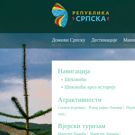
Доживи Српску
Дестинације
Мани
Навигација
Шеkовићи
Шековићи кроз историју
Атрактивности
Спомен-воденица
Извор ријеке Ловнице
Пери
град
Вјерски туризам
Манастир Папраћа
Манастир Ловница