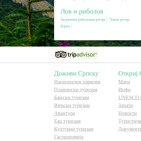
Лов и риболов
Зворничка риболовна регија
Ловна регија
Бирач
Доживи Српску
Откриј 
Национални паркови
Мапа
Планински туризам
Инфо
Бањски туризам
UNESCO 
Вјерски туризам
Занати
Авантура
Новости
Еко туризам
Туристичк
Културни туризам
Документ
Гастрономија