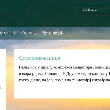
фестације
Смјештај
Мултимедија
Спомен-воденица
Налази се у дијелу комплекса манастира Ловнице
извора ријеке Ловнице. У Другом свјетском рату
групу дјеце, па је у помен на тај догађај изграђе
н