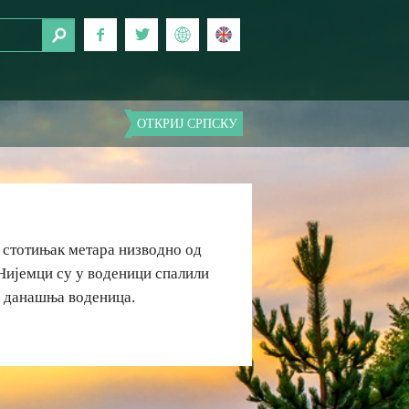
ОТКРИЈ СРПСКУ
, стотињак метара низводно од
 Нијемци су у воденици спалили
на данашња воденица.