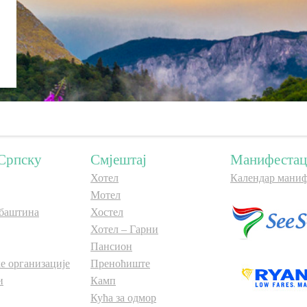
Српску
Смјештај
Манифестац
Хотел
Календар маниф
Мотел
баштина
Хостел
Хотел – Гарни
Пансион
е организације
Преноћиште
и
Камп
Кућа за одмор