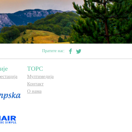
Пратите нас:
ије
ТОРС
естација
Мултимедија
Контакт
О нама