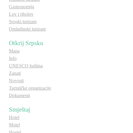
Gastronomija
E-Brochure
Lov i ribolov
Seoski turizam
Otkrij Srpsku
Omladinski turizam
Otkrij Srpsku
Mapa
Info
UNESCO baština
Zanati
Novosti
Turističke organizacije
Dokumenti
Smještaj
Hotel
Motel
Hostel