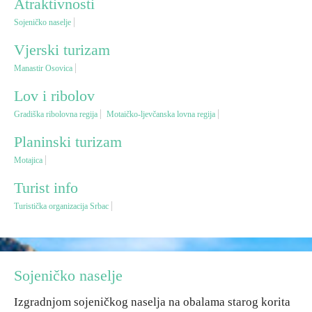
Atraktivnosti
Sojeničko naselje
Vjerski turizam
Vjerski turizam
Manastir Osovica
Avantura
Lov i ribolov
Eko turizam
Gradiška ribolovna regija
Motaičko-ljevčanska lovna regija
Planinski turizam
Kulturni turizam
Motajica
Turist info
Gastronomija
Turistička organizacija Srbac
Lov i ribolov
Seoski turizam
Sojeničko naselje
Izgradnjom sojeničkog naselja na obalama starog korita
Omladinski turizam