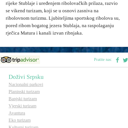
rijeke Stublaje i uređenjem ribolovačkih prilaza, razvio
se vikend turizam, koji se u osnovi zasniva na
Destinacije
ribolovnom turizmu. Ljubiteljima sportskog ribolova su,
pored ribom bogatog jezera Stublaja, na raspolaganju
Spisak destinacija
rječica Matura i kanali izvan ribnjaka.
Mapa destinacija
Pratite nas:
Manifestacije
Smještaj
Doživi Srpsku
Nacionalni parkovi
Multimedija
Planinski turizam
Banjski turizam
Foto
Vjerski turizam
Avantura
Video
Eko turizam
Kulturni turizam