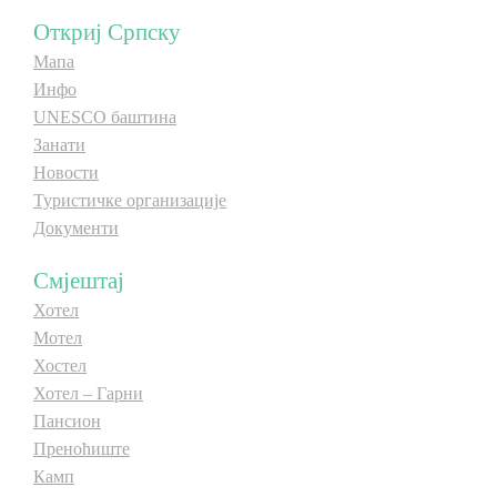
Откриј Српску
E-Brochure
Мапа
Инфо
Откриј Српску
UNESCO баштина
Занати
Новости
Туристичке организације
Документи
Смјештај
Хотел
Мотел
Хостел
Хотел – Гарни
Пансион
Преноћиште
Камп