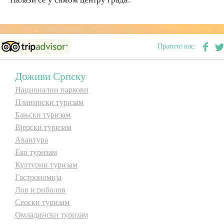
Дестинације
Пратите нас:
Списак дестинација
Доживи Српску
Мапа дестинација
Национални паркови
Планински туризам
Манифестације
Бањски туризам
Вјерски туризам
Смјештај
Авантура
Еко туризам
Мултимедија
Културни туризам
Гастрономија
Фото
Лов и риболов
Сеоски туризам
Видео
Омладински туризам