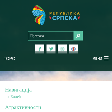
ТОРС
МЕНИ
Доживи Српску
Национални паркови
Навигација
Планински туризам
Билећа
Атрактивности
Бањски туризам