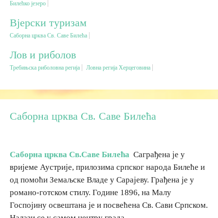
Билећко језеро
Вјерски туризам
Вјерски туризам
Саборна црква Св. Саве Билећа
Авантура
Лов и риболов
Требињска риболовна регија
Ловна регија Херцеговина
Еко туризам
Културни туризам
Саборна црква Св. Саве Билећа
Гастрономија
Саборна црква Св.Саве Билећа
Саграђена је у
Лов и риболов
вријеме Аустрије, прилозима српског народа Билеће и
од помоћи Земаљске Владе у Сарајеву. Грађена је у
Сеоски туризам
романо-готском стилу. Године 1896, на Малу
Госпојину освештана је и посвећена Св. Сави Српском.
Омладински туризам
Налази се у самом центру града.