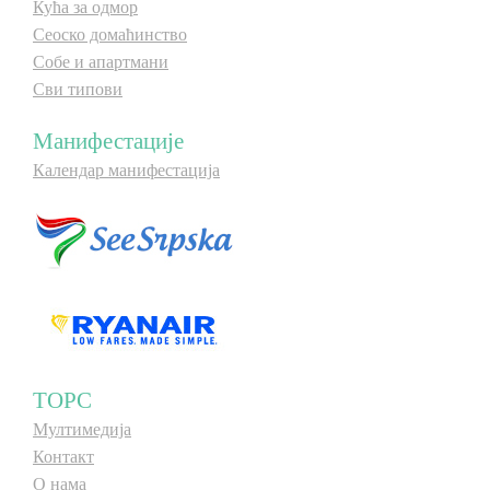
Кућа за одмор
Сеоско домаћинство
Собе и апартмани
Сви типови
Манифестације
Календар манифестација
ТОРС
Мултимедија
Контакт
О нама