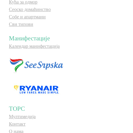
Кућа за одмор
Сеоско домаћинство
Собе и апартмани
Сви типови
Манифестације
Календар манифестација
ТОРС
Мултимедија
Контакт
О нама