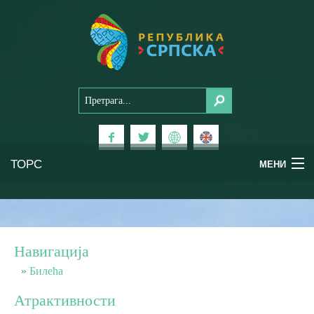
ТОРС
МЕНИ
Доживи Српску
Национални паркови
Навигација
Планински туризам
Билећа
Атрактивности
Бањски туризам