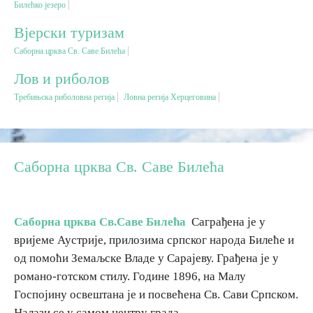
Билећко језеро
Вјерски туризам
Вјерски туризам
Саборна црква Св. Саве Билећа
Авантура
Лов и риболов
Требињска риболовна регија
Ловна регија Херцеговина
Еко туризам
Културни туризам
Саборна црква Св. Саве Билећа
Гастрономија
Саборна црква Св.Саве Билећа
Саграђена је у
Лов и риболов
вријеме Аустрије, прилозима српског народа Билеће и
од помоћи Земаљске Владе у Сарајеву. Грађена је у
Сеоски туризам
романо-готском стилу. Године 1896, на Малу
Госпојину освештана је и посвећена Св. Сави Српском.
Омладински туризам
Налази се у самом центру града.