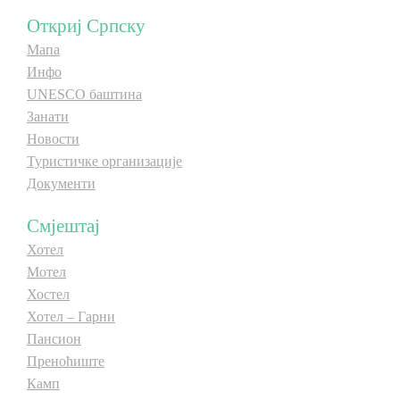
Откриј Српску
E-Brochure
Мапа
Инфо
Откриј Српску
UNESCO баштина
Занати
Новости
Туристичке организације
Документи
Смјештај
Хотел
Мотел
Хостел
Хотел – Гарни
Пансион
Преноћиште
Камп