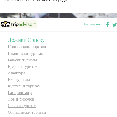
Дестинације
Пратите нас:
Списак дестинација
Доживи Српску
Мапа дестинација
Национални паркови
Планински туризам
Манифестације
Бањски туризам
Вјерски туризам
Смјештај
Авантура
Еко туризам
Мултимедија
Културни туризам
Гастрономија
Фото
Лов и риболов
Сеоски туризам
Видео
Омладински туризам