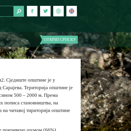
ОТКРИЈ СРПСКУ
2. Сједиште општине је у
д Сарајева. Територија општине је
исином 500 – 2000 м. Према
их пописа становништва, на
 а на читавој тириторији општине
е покривено шумом (66%).