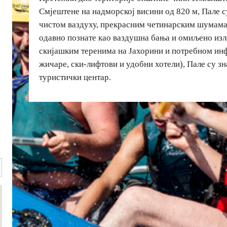
Смјештене на надморској висини од 820 м, Пале 
чистом ваздуху, прекрасним четинарским шумама
одавно познате као ваздушна бања и омиљено из
скијашким теренима на Јахорини и потребном инф
жичаре, ски-лифтови и удобни хотели), Пале су зн
туристички центар.