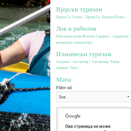
Вјерски туризам
Црква Св. Јосипа
Црква Св. Пророка Илије
Лов и риболов
Риболовна регија Источно Сарајево
Сарајевско –
романијска ловна регија
Планински туризам
Јахорина – ски центар
Ски центар “Равна
планина” Пале
Мапа
Filter od
Ова страница не може