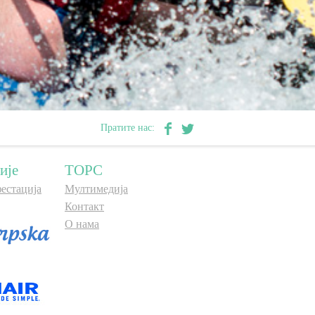
Пратите нас:
ије
ТОРС
естација
Мултимедија
Контакт
О нама