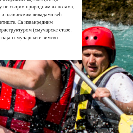
су по својим природним љепотама,
 и планинским ливадама већ
летиште. Са изванредним
раструктуром (смучарске стазе,
ачајан смучарски и зимско –