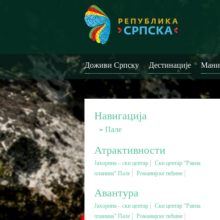
Доживи Српску
Дестинације
Мани
Навигација
Пале
Атрактивности
Јахорина – ски центар
Ски центар “Равна
планина” Пале
Романијске пећине
Авантура
Јахорина – ски центар
Ски центар “Равна
планина” Пале
Романијске пећине