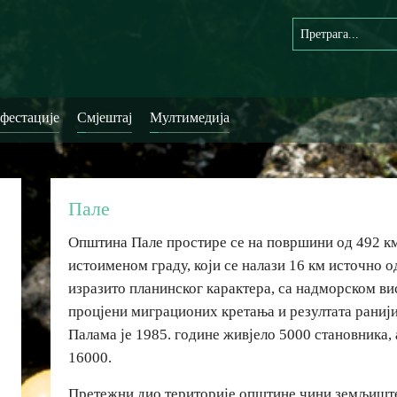
фестације
Смјештај
Мултимедија
Пале
Општина Пале простире се на површини од 492 км
истоименом граду, који се налази 16 км источно о
изразито планинског карактера, са надморском в
процјени миграционих кретања и резултата раниј
Палама је 1985. године живјело 5000 становника,
16000.
Претежни дио територије општине чини земљишт