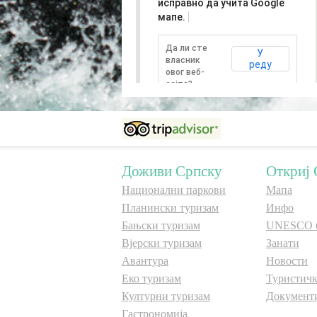
исправно да учита Google
мапе.
Да ли сте
У
власник
реду
овог веб-
сајта?
Доживи Српску
Откриј 
Национални паркови
Мапа
Планински туризам
Инфо
Бањски туризам
UNESCO 
Вјерски туризам
Занати
Авантура
Новости
Еко туризам
Туристичк
Културни туризам
Документ
Гастрономија