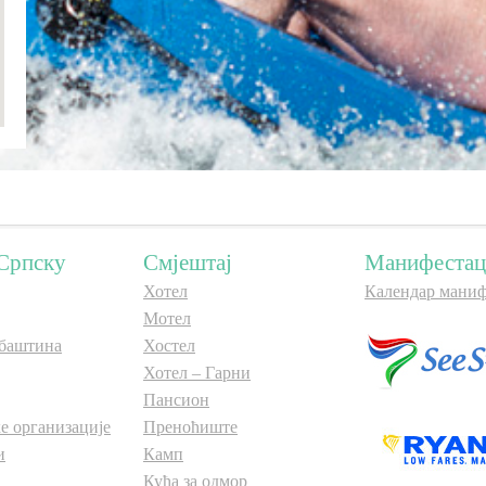
Српску
Смјештај
Манифестац
Хотел
Календар маниф
Мотел
баштина
Хостел
Хотел – Гарни
Пансион
е организације
Преноћиште
и
Камп
Кућа за одмор