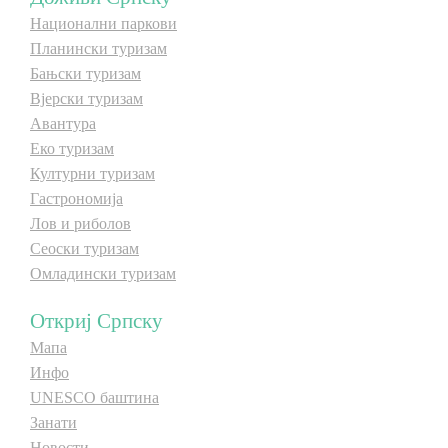
Национални паркови
E-Brochure
Планински туризам
Бањски туризам
Откриј Српску
Вјерски туризам
Авантура
Еко туризам
Културни туризам
Гастрономија
Лов и риболов
Сеоски туризам
Омладински туризам
Откриј Српску
Мапа
Инфо
UNESCO баштина
Занати
Новости