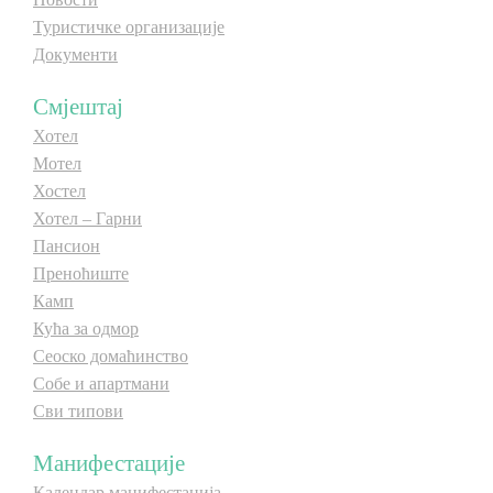
Туристичке организације
Документи
Смјештај
Хотел
Мотел
Хостел
Хотел – Гарни
Пансион
Преноћиште
Камп
Кућа за одмор
Сеоско домаћинство
Собе и апартмани
Сви типови
Манифестације
Календар манифестација