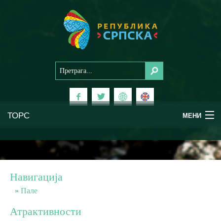
ТОРС
МЕНИ
Доживи Српску
Национални паркови
Навигација
Планински туризам
Пале
Атрактивности
Бањски туризам