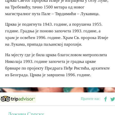
Црква Светог Пророка Илије је изграђена у селу Луке,
на Требевићу, тачно 1500 метара од новог
Дестинације
магистралног пута Пале – Тврдимићи – Лукавица.
Црква је подигнута 1943. године, а порушена 1955.
Списак дестинација
године. Градња је поново започета 1993. године, а
храм је освећен 1996. године. Храм Св. пророка Илије
Мапа дестинација
на Лукама, припада паљанској парохији.
На мјесту где је била црква благословом митрополита
Манифестације
Николаја 1993. године започета је градња цркве
Смјештај
брвнаре по пројекту Предрага Пеђе Ристића, архитекте
из Београда. Црква је завршена 1996. године.
Мултимедија
Фото
Пратите нас:
Видео
Доживи Српску