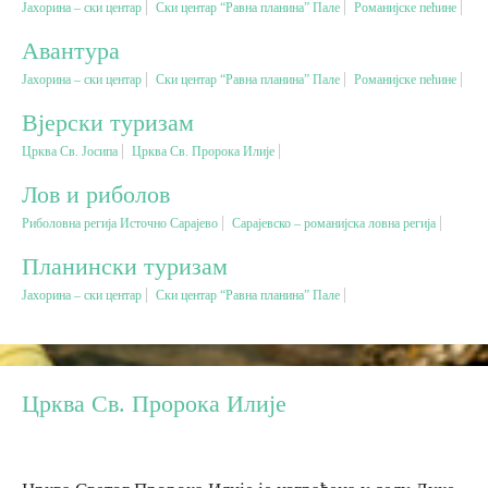
Јахорина – ски центар
Ски центар “Равна планина” Пале
Романијске пећине
Авантура
Вјерски туризам
Јахорина – ски центар
Ски центар “Равна планина” Пале
Романијске пећине
Авантура
Вјерски туризам
Црква Св. Јосипа
Црква Св. Пророка Илије
Еко туризам
Лов и риболов
Риболовна регија Источно Сарајево
Сарајевско – романијска ловна регија
Културни туризам
Планински туризам
Јахорина – ски центар
Ски центар “Равна планина” Пале
Гастрономија
Лов и риболов
Црква Св. Пророка Илије
Сеоски туризам
Омладински туризам