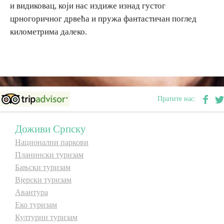
и видиковац, који нас издиже изнад густог
E-Brochure
црногоричног дрвећа и пружа фантастичан поглед
километрима далеко.
Откриј Српску
Пратите нас:
Доживи Српску
Национални паркови
Планински туризам
Бањски туризам
Вјерски туризам
Авантура
Еко туризам
Културни туризам