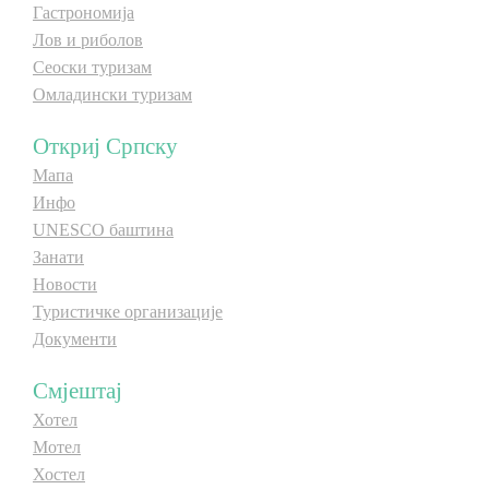
Гастрономија
Лов и риболов
Сеоски туризам
Омладински туризам
Откриј Српску
Мапа
Инфо
UNESCO баштина
Занати
Новости
Туристичке организације
Документи
Смјештај
Хотел
Мотел
Хостел