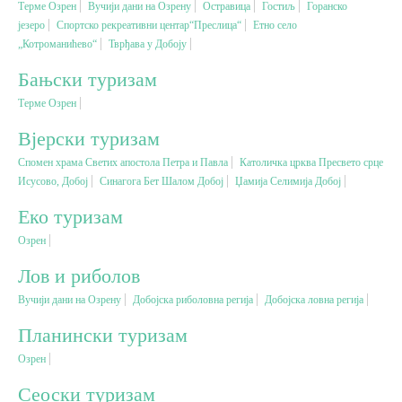
Терме Озрен
Вучији дани на Озрену
Остравица
Гостиљ
Горанско
језеро
Спортско рекреативни центар“Преслица“
Етно село
„Котроманићево“
Вјерски туризам
Тврђава у Добоју
Бањски туризам
Авантура
Терме Озрен
Вјерски туризам
Еко туризам
Спомен храма Светих апостола Петра и Павла
Католичка црква Пресвето срце
Исусово, Добој
Синагога Бет Шалом Добој
Џамија Селимија Добој
Културни туризам
Еко туризам
Озрен
Гастрономија
Лов и риболов
Лов и риболов
Вучији дани на Озрену
Добојска риболовна регија
Добојска ловна регија
Планински туризам
Сеоски туризам
Озрен
Сеоски туризам
Омладински туризам