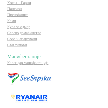
Хотел – Гарни
Пансион
Преноћиште
Камп
Кућа за одмор
Сеоско домаћинство
Собе и апартмани
Сви типови
Манифестације
Календар манифестација