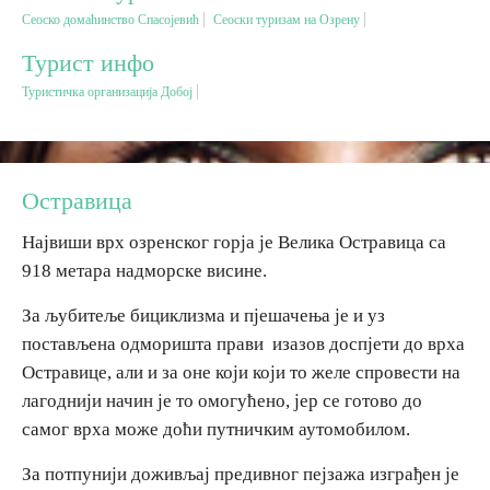
Сеоско домаћинство Спасојевић
Сеоски туризам на Озрену
Дестинације
Турист инфо
Туристичка организација Добој
Списак дестинација
Мапа дестинација
Остравица
Манифестације
Највиши врх озренског горја је Велика Остравица са
918 метара надморске висине.
Смјештај
За љубитеље бициклизма и пјешачења је и уз
Мултимедија
постављена одморишта прави изазов доспјети до врха
Остравице, али и за оне који који то желе спровести на
Фото
лагоднији начин је то омогућено, јер се готово до
самог врха може доћи путничким аутомобилом.
Видео
За потпунији доживљај предивног пејзажа изграђен је