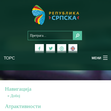
ТОРС
МЕНИ
Доживи Српску
Национални паркови
Навигација
Планински туризам
Добој
Атрактивности
Бањски туризам