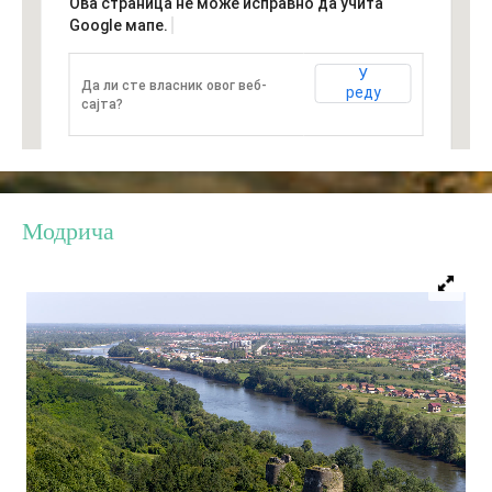
Ова страница не може исправно да учита
Google мапе.
Дестинације
У
Да ли сте власник овог веб-
реду
сајта?
Списак дестинација
Мапа дестинација
Модрича
Манифестације
Смјештај
Мултимедија
Фото
Видео