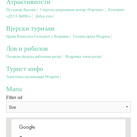
Атрактивности
Пут ракије Крушик
Спортско-рекреативни центар «Ријечани»
Излетиште
Вјерски туризам
«ДУГА ЊИВА»
Добор кула
Вјерски туризам
Авантура
Црква Вазнесења Господњег у Копривни
Госпина црква Модрича
Лов и риболов
Еко туризам
Посавско-бродска риболовна регија
Модричка ловна регија
Културни туризам
Турист инфо
Туристичка организација Модрича
Гастрономија
Мапа
Filter od
Лов и риболов
Сеоски туризам
Омладински туризам