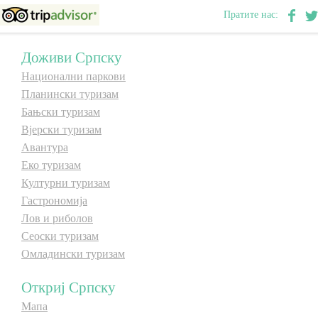
Пратите нас:
Доживи Српску
Национални паркови
Планински туризам
Бањски туризам
Вјерски туризам
Авантура
Еко туризам
Културни туризам
Гастрономија
Лов и риболов
Сеоски туризам
Омладински туризам
Откриј Српску
Мапа