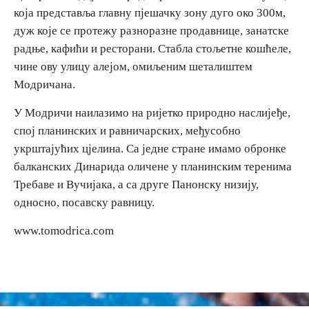
која представља главну пјешачку зону дуго око 300м,
дуж које се протежу разноразне продавнице, занатске
радње, кафићи и ресторани. Стабла стољетне кошћеле,
чине ову улицу алејом, омиљеним шеталиштем
Модричана.
У Модричи наилазимо на ријетко природно наслијеђе,
спој планинских и равничарских, међусобно
укрштајућих цјелина. Са једне стране имамо обронке
балканских Динарида оличене у планинским теренима
Требаве и Вучијака, а са друге Панонску низију,
односно, посавску равницу.
www.tomodrica.com