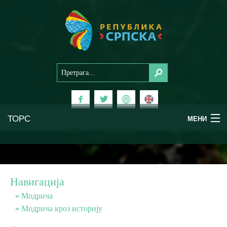
ТОРС
МЕНИ
Доживи Српску
Национални паркови
Навигација
Планински туризам
Модрича
Модрича кроз историју
Бањски туризам