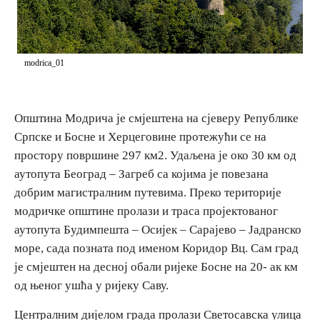
E-Brochure
Откриј Српску
modrica_01
Општина Модрича је смјештена на сјеверу Републике
Српске и Босне и Херцеговине протежући се на
простору површине 297 км2. Удаљена је око 30 км од
аутопута Београд – Загреб са којима је повезана
добрим магистралним путевима. Преко територије
модричке општине пролази и траса пројектованог
аутопута Будимпешта – Осијек – Сарајево – Јадранско
море, сада позната под именом Коридор Вц. Сам град
је смјештен на десној обали ријеке Босне на 20- ак км
од њеног ушћа у ријеку Саву.
Централним дијелом града пролази Светосавска улица