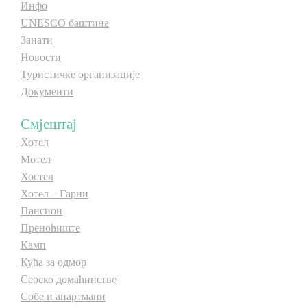
Инфо
UNESCO баштина
Занати
Новости
Туристичке организације
Документи
Смјештај
Хотел
Мотел
Хостел
Хотел – Гарни
Пансион
Преноћиште
Камп
Кућа за одмор
Сеоско домаћинство
Собе и апартмани