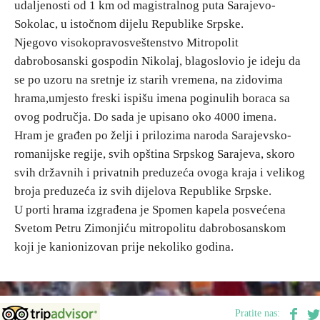
udaljenosti od 1 km od magistralnog puta Sarajevo-
Sokolac, u istočnom dijelu Republike Srpske.
Destinacije
Njegovo visokopravosveštenstvo Mitropolit
dabrobosanski gospodin Nikolaj, blagoslovio je ideju da
Spisak destinacija
se po uzoru na sretnje iz starih vremena, na zidovima
hrama,umjesto freski ispišu imena poginulih boraca sa
ovog područja. Do sada je upisano oko 4000 imena.
Mapa destinacija
Hram je građen po želji i prilozima naroda Sarajevsko-
romanijske regije, svih opština Srpskog Sarajeva, skoro
Manifestacije
svih državnih i privatnih preduzeća ovoga kraja i velikog
Smještaj
broja preduzeća iz svih dijelova Republike Srpske.
U porti hrama izgrađena je Spomen kapela posvećena
Multimedija
Svetom Petru Zimonjiću mitropolitu dabrobosanskom
koji je kanionizovan prije nekoliko godina.
Foto
Video
Pratite nas: