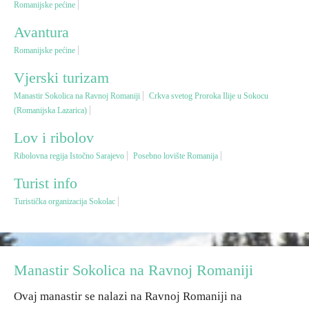
Romanijske pećine
Avantura
Vjerski turizam
Romanijske pećine
Avantura
Vjerski turizam
Manastir Sokolica na Ravnoj Romaniji
Crkva svetog Proroka Ilije u Sokocu
(Romanijska Lazarica)
Eko turizam
Lov i ribolov
Kulturni turizam
Ribolovna regija Istočno Sarajevo
Posebno lovište Romanija
Turist info
Gastronomija
Turistička organizacija Sokolac
Lov i ribolov
Seoski turizam
Manastir Sokolica na Ravnoj Romaniji
Ovaj manastir se nalazi na Ravnoj Romaniji na
Omladinski turizam