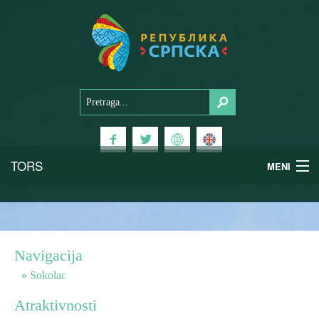
TORS
MENI
Doživi Srpsku
Nacionalni parkovi
Navigacija
Planinski turizam
Sokolac
Atraktivnosti
Banjski turizam