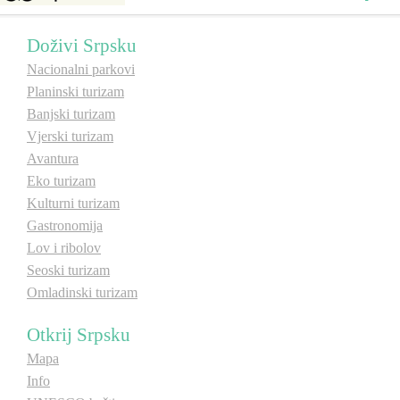
E-Brochure
Doživi Srpsku
Nacionalni parkovi
Otkrij Srpsku
Planinski turizam
Banjski turizam
Vjerski turizam
Avantura
Eko turizam
Kulturni turizam
Gastronomija
Lov i ribolov
Seoski turizam
Omladinski turizam
Otkrij Srpsku
Mapa
Info