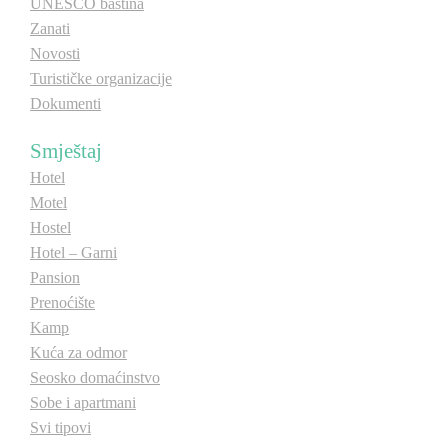
UNESCO baština
Zanati
Novosti
Turističke organizacije
Dokumenti
Smještaj
Hotel
Motel
Hostel
Hotel – Garni
Pansion
Prenoćište
Kamp
Kuća za odmor
Seosko domaćinstvo
Sobe i apartmani
Svi tipovi