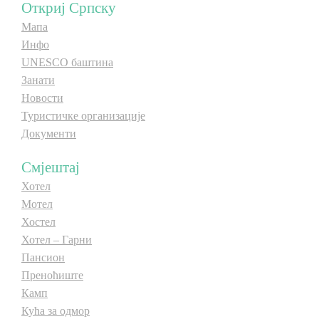
Откриј Српску
Мапа
Инфо
UNESCO баштина
Занати
Новости
Туристичке организације
Документи
Смјештај
Хотел
Мотел
Хостел
Хотел – Гарни
Пансион
Преноћиште
Камп
Кућа за одмор