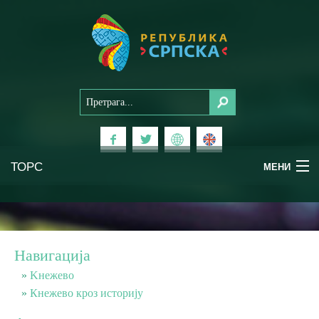
ТОРС
МЕНИ
Доживи Српску
Национални паркови
Навигација
Планински туризам
Kнежево
Кнежево кроз историју
Бањски туризам