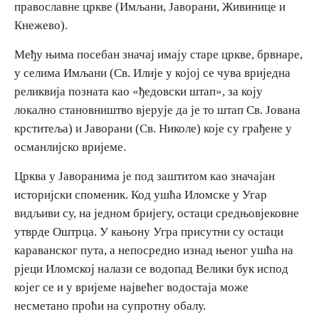
православне цркве (Имљани, Јаворани, Живинице и
Кнежево).
Дестинације
Међу њима посебан значај имају старе цркве, брвнаре,
у селима Имљани (Св. Илије у којој се чува вриједна
Списак дестинација
реликвија позната као «ђедовски штап», за коју
локално становништво вјерује да је то штап Св. Јована
Мапа дестинација
крститеља) и Јаворани (Св. Николе) које су грађене у
османлијско вријеме.
Манифестације
Црква у Јаворанима је под заштитом као значајан
Смјештај
историјски споменик. Код ушћа Иломске у Угар
видљиви су, на једном бријегу, остаци средњовјековне
Мултимедија
утврде Оштрца. У кањону Угра присутни су остаци
караванског пута, а непосредно изнад њеног ушћа на
Фото
рјеци Иломској налази се водопад Велики бук испод
којег се и у вријеме највећег водостаја може
Видео
несметано проћи на супротну обалу.