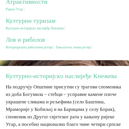
Атрактивности
Ријека Угар
Вјерски туризам
Културни туризам
Културно-историјскo наслијеђе Кнежева
Авантура
Лов и риболов
Еко туризам
Которварошка риболовна регија
Бањалучка ловна регија
Културни туризам
Културно-историјскo наслијеђе Кнежева
Гастрономија
На подручју Општине присутни су трагови споменика
из доба Богумила – стећци – усправне камене плоче
Лов и риболов
украшене сликама и рељефима (село Баштина,
Мраморије у Кобиљој и на Барицама у селу Борак),
Сеоски туризам
споменик из Другог свјетског рата у кањону ријеке
Угар, а посебно национално благо чине четири српске
Омладински туризам