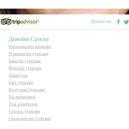
E-Brochure
Пратите нас:
Откриј Српску
Доживи Српску
Национални паркови
Планински туризам
Бањски туризам
Вјерски туризам
Авантура
Еко туризам
Културни туризам
Гастрономија
Лов и риболов
Сеоски туризам
Омладински туризам