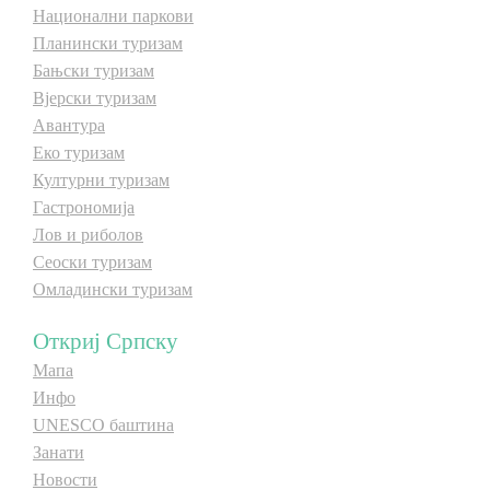
Национални паркови
Планински туризам
Бањски туризам
Вјерски туризам
Авантура
Еко туризам
Културни туризам
Гастрономија
Лов и риболов
Сеоски туризам
Омладински туризам
Откриј Српску
Мапа
Инфо
UNESCO баштина
Занати
Новости