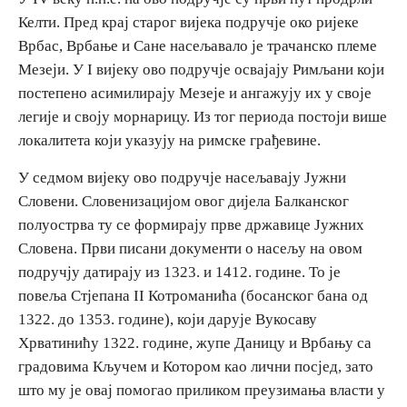
Келти. Пред крај старог вијека подручје око ријеке
Врбас, Врбање и Сане насељавало је трачанско племе
Дестинације
Мезеји. У I вијеку ово подручје освајају Римљани који
постепено асимилирају Мезеје и ангажују их у своје
Списак дестинација
легије и своју морнарицу. Из тог периода постоји више
локалитета који указују на римске грађевине.
Мапа дестинација
У седмом вијеку ово подручје насељавају Јужни
Манифестације
Словени. Словенизацијом овог дијела Балканског
полуострва ту се формирају прве државице Јужних
Смјештај
Словена. Први писани документи о насељу на овом
подручју датирају из 1323. и 1412. године. То је
Мултимедија
повеља Стјепана II Котроманића (босанског бана од
1322. до 1353. године), који дарује Вукосаву
Фото
Хрватинићу 1322. године, жупе Даницу и Врбању са
градовима Кључем и Котором као лични посјед, зато
Видео
што му је овај помогао приликом преузимања власти у