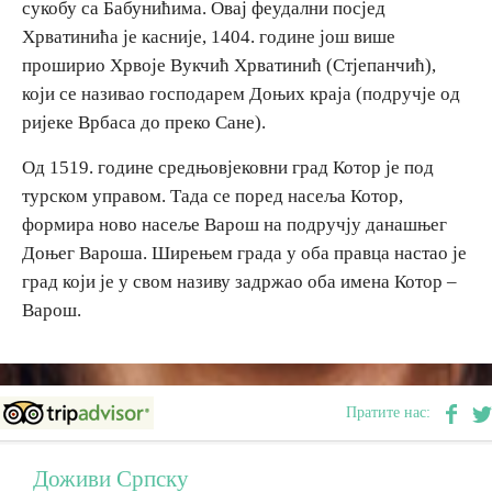
сукобу са Бабунићима. Овај феудални посјед
E-Brochure
Хрватинића је касније, 1404. године још више
проширио Хрвоје Вукчић Хрватинић (Стјепанчић),
Откриј Српску
који се називао господарем Доњих краја (подручје од
ријеке Врбаса до преко Сане).
Од 1519. године средњовјековни град Котор је под
турском управом. Тада се поред насеља Котор,
формира ново насеље Варош на подручју данашњег
Доњег Вароша. Ширењем града у оба правца настао је
град који је у свом називу задржао оба имена Котор –
Варош.
Пратите нас:
Доживи Српску