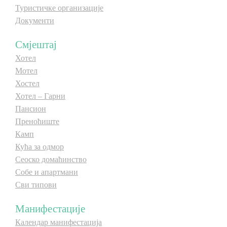
Туристичке организације
Документи
Смјештај
Хотел
Мотел
Хостел
Хотел – Гарни
Пансион
Преноћиште
Камп
Кућа за одмор
Сеоско домаћинство
Собе и апартмани
Сви типови
Манифестације
Календар манифестација