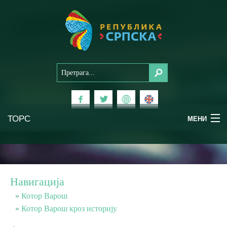
ТОРС
МЕНИ
Доживи Српску
Национални паркови
Навигација
Планински туризам
Котор Варош
Котор Варош кроз историју
Бањски туризам