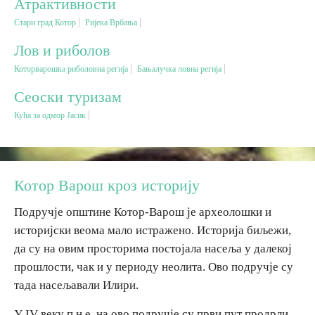
Атрактивности
Стари град Котор
Ријека Врбања
Вјерски туризам
Лов и риболов
Которварошка риболовна регија
Бањалучка ловна регија
Авантура
Сеоски туризам
Еко туризам
Кућа за одмор Јасик
Културни туризам
Котор Варош кроз историју
Гастрономија
Подручје општине Котор-Варош је археолошки и
историјски веома мало истражено. Историја биљежи,
Лов и риболов
да су на овим просторима постојала насеља у далекој
прошлости, чак и у периоду неолита. Ово подручје су
Сеоски туризам
тада насељавали Илири.
Омладински туризам
У IV веку п.н.е. на ово подручје су први пут продрли