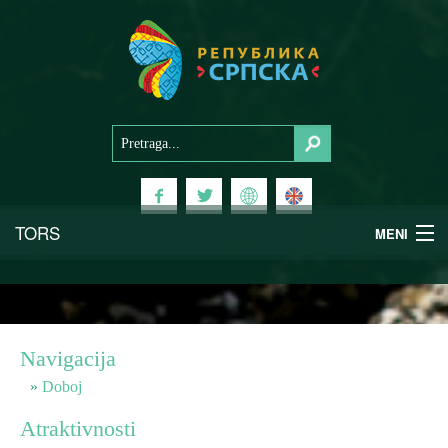
TORS
MENI
Doživi Srpsku
Nacionalni parkovi
Navigacija
Planinski turizam
Doboj
Atraktivnosti
Banjski turizam