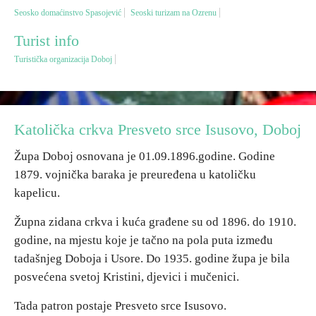
Seosko domaćinstvo Spasojević
Seoski turizam na Ozrenu
Destinacije
Turist info
Turistička organizacija Doboj
Spisak destinacija
Mapa destinacija
Katolička crkva Presveto srce Isusovo, Doboj
Manifestacije
Župa Doboj osnovana je 01.09.1896.godine. Godine
1879. vojnička baraka je preuređena u katoličku
Smještaj
kapelicu.
Multimedija
Župna zidana crkva i kuća građene su od 1896. do 1910.
godine, na mjestu koje je tačno na pola puta između
Foto
tadašnjeg Doboja i Usore. Do 1935. godine župa je bila
posvećena svetoj Kristini, djevici i mučenici.
Video
Tada patron postaje Presveto srce Isusovo.