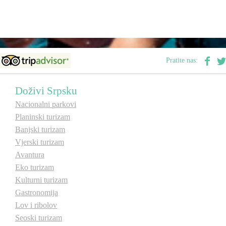
E-Brochure
Otkrij Srpsku
Pratite nas:
Doživi Srpsku
Nacionalni parkovi
Planinski turizam
Banjski turizam
Vjerski turizam
Avantura
Eko turizam
Kulturni turizam
Gastronomija
Lov i ribolov
Seoski turizam