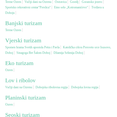
Terme Ozren
Vučiji dani na Ozrenu
Ostravica
Gostilj
Goransko jezero
Sportsko rekreativni centar“Preslica“
Etno selo „Kotromanićevo“
Tvrđava u
Doboju
Vjerski turizam
Banjski turizam
Avantura
Terme Ozren
Vjerski turizam
Eko turizam
Spomen hrama Svetih apostola Petra i Pavla
Katolička crkva Presveto srce Isusovo,
Doboj
Sinagoga Bet Šalom Doboj
Džamija Selimija Doboj
Kulturni turizam
Eko turizam
Ozren
Gastronomija
Lov i ribolov
Lov i ribolov
Vučiji dani na Ozrenu
Dobojska ribolovna regija
Dobojska lovna regija
Planinski turizam
Seoski turizam
Ozren
Seoski turizam
Omladinski turizam