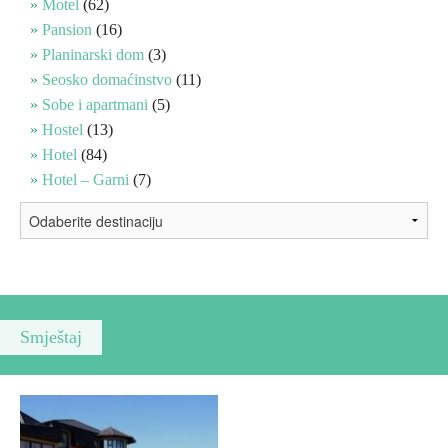
Motel
(62)
Pansion
(16)
Vjerski turizam
Planinarski dom
(3)
Seosko domaćinstvo
(11)
Sobe i apartmani
(5)
Avantura
Hostel
(13)
Hotel
(84)
Eko turizam
Hotel – Garni
(7)
Kulturni turizam
Gastronomija
Lov i ribolov
Smještaj
Seoski turizam
Omladinski turizam