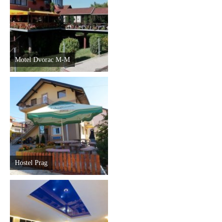
Destinacije
Spisak destinacija
Motel Dvorac M-M
Mapa destinacija
Manifestacije
Smještaj
Multimedija
Hostel Prag
Foto
Video