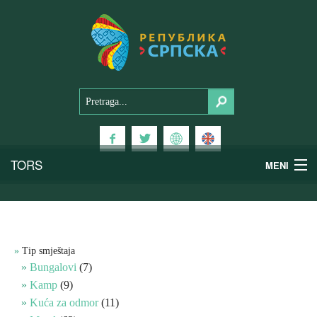
TORS
MENI
Doživi Srpsku
Nacionalni parkovi
Tip smještaja
Bungalovi
(7)
Planinski turizam
Kamp
(9)
Kuća za odmor
(11)
Banjski turizam