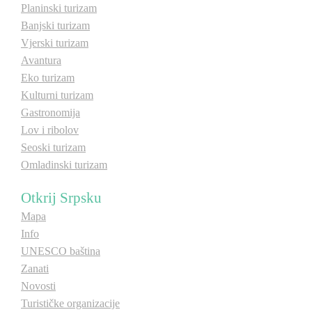
Planinski turizam
Banjski turizam
Vjerski turizam
Avantura
Eko turizam
Kulturni turizam
Gastronomija
Lov i ribolov
Seoski turizam
Omladinski turizam
Otkrij Srpsku
Mapa
Info
UNESCO baština
Zanati
Novosti
Turističke organizacije