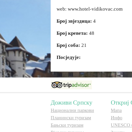
web: www.hotel-vidikovac.com
Број звјездица:
4
Број кревета:
48
Број соба:
21
Посједује:
Доживи Српску
Откриј 
Национални паркови
Мапа
Планински туризам
Инфо
Бањски туризам
UNESCO 