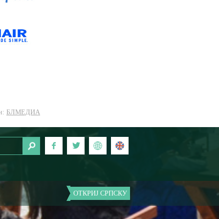
н:
БЛМЕДИА
ОТКРИЈ СРПСКУ