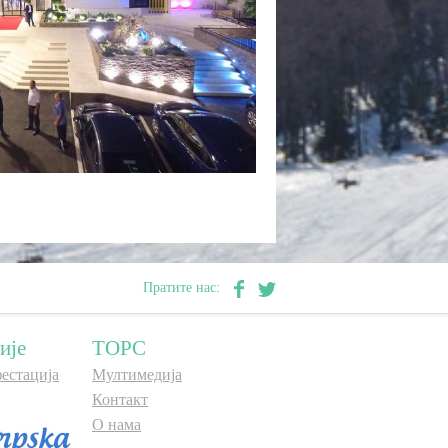
Пратите нас:
ије
ТОРС
естација
Мултимедија
Контакт
О нама