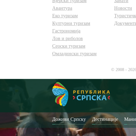
Вјерски туризам
Занати
Авантура
Новости
Еко туризам
Туристичк
Културни туризам
Документ
Гастрономија
Лов и риболов
Сеоски туризам
Омладински туризам
© 2008 - 202
Доживи Српску
Дестинације
Мани