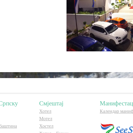
Српску
Смјештај
Манифестац
Хотел
Календар маниф
Мотел
баштина
Хостел