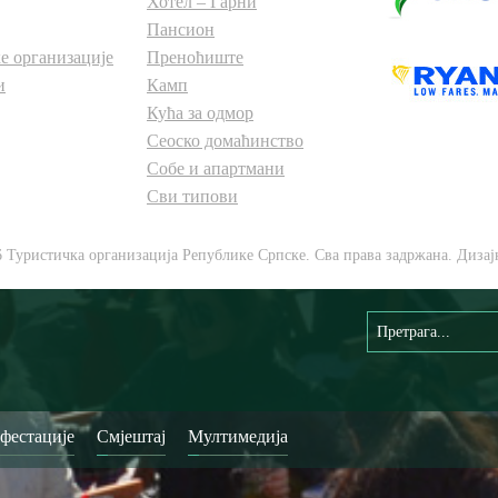
Хотел – Гарни
Пансион
е организације
Преноћиште
и
Камп
Кућа за одмор
Сеоско домаћинство
Собе и апартмани
Сви типови
6 Туристичка организација Републике Српске. Сва права задржана. Дизај
фестације
Смјештај
Мултимедија