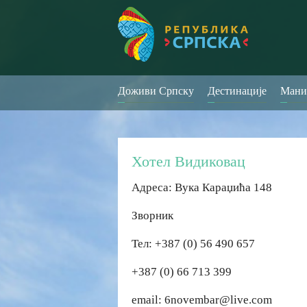
Доживи Српску
Дестинације
Мани
Хотел Видиковац
Адреса: Вука Караџића 148
Зворник
Тел: +387 (0) 56 490 657
+387 (0) 66 713 399
email: 6novembar@live.com