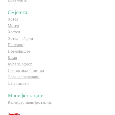
Документи
E-Brochure
Смјештај
Хотел
Откриј Српску
Мотел
Хостел
Хотел – Гарни
Пансион
Преноћиште
Камп
Кућа за одмор
Сеоско домаћинство
Собе и апартмани
Сви типови
Манифестације
Календар манифестација