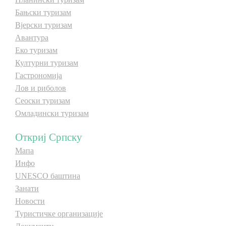
Бањски туризам
Вјерски туризам
Дестинације
Авантура
Еко туризам
Списак дестинација
Културни туризам
Гастрономија
Мапа дестинација
Лов и риболов
Сеоски туризам
Манифестације
Омладински туризам
Смјештај
Откриј Српску
Мапа
Мултимедија
Инфо
UNESCO баштина
Фото
Занати
Новости
Видео
Туристичке организације