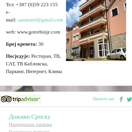
Тел: +387 (0)59 223 155
e-
Вјерски туризам
mail:
sanmotel@gmail.com
Авантура
web: www.gotrebinje.com
Број кревета:
30
Еко туризам
Посједује:
Ресторан, ТВ,
САТ, ТВ Кабловска,
Културни туризам
Паркинг, Интернет, Клима
Гастрономија
Лов и риболов
Пратите нас:
Сеоски туризам
Доживи Српску
Национални паркови
Омладински туризам
Планински туризам