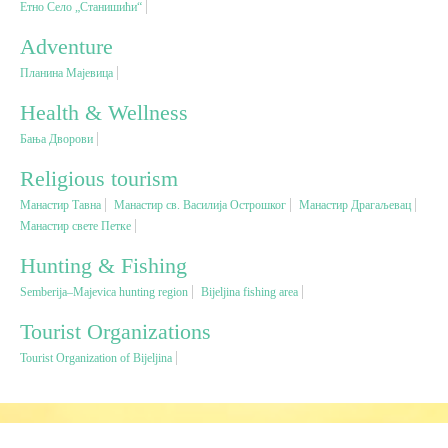
Етно Село „Станишићи“
Adventure
Religious tourism
Планина Мајевица
Adventure
Health & Wellness
Бања Дворови
Nature
Religious tourism
Манастир Тавна
Манастир св. Василија Острошког
Манастир Драгаљевац
Culture & Heritage
Манастир свете Петке
Hunting & Fishing
Gastronomy
Semberija–Majevica hunting region
Bijeljina fishing area
Tourist Organizations
Hunting & Fishing
Tourist Organization of Bijeljina
Rural tourism
Youth tourism