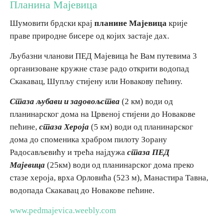
Планина Мајевица
Шумовити брдски крај
планине Мајевица
крије
Destinations
праве природне бисере од којих застаје дах.
List of destinations
Љубазни чланови ПЕД Мајевица ће Вам путевима 3
организоване кружне стазе радо открити водопад
Map
Скакавац, Шупљу стијену или Новакову пећину.
Стаза
љубави и задовољства
(2 км) води од
Events
планинарског дома на Црвеној стијени до Новакове
пећине,
стаза Хероја
(5 км) води од планинарског
Accommodation
дома до споменика храбром пилоту Зорану
Multimedia
Радосављевићу и трећа најдужа
стаза ПЕД
Мајевица
(25км) води од планинарског дома преко
стазе хероја, врха Орловића (523 м), Манастира Тавна,
Foto
водопада Скакавац до Новакове пећине.
Video
www.pedmajevica.weebly.com