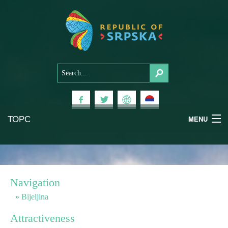
ТОРС
MENU
Experiences
National Parks
Navigation
Mountains
Bijeljina
Attractiveness
Health & Wellness