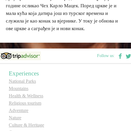
године осликао Чех Карло Мацек. Поред цркве је и
E-Brochure
мала кућа која датира још из турског времена и
служила је као конак за вјернике. У току је обнова и
Explore Srpska
ове цркве а саграђен је и нови конак.
Follow us:
Experiences
National Parks
Mountains
Health & Wellness
Religious tourism
Adventure
Nature
Culture & Heritage