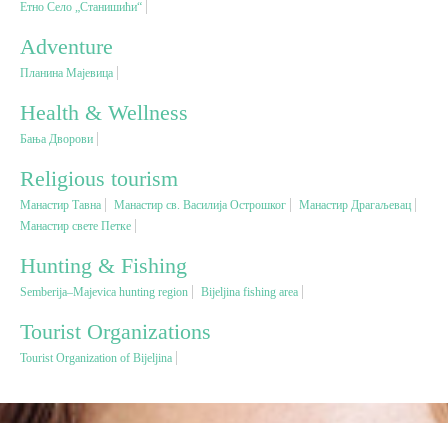
Етно Село „Станишићи“
Adventure
Religious tourism
Планина Мајевица
Adventure
Health & Wellness
Бања Дворови
Nature
Religious tourism
Манастир Тавна
Манастир св. Василија Острошког
Манастир Драгаљевац
Culture & Heritage
Манастир свете Петке
Hunting & Fishing
Gastronomy
Semberija–Majevica hunting region
Bijeljina fishing area
Tourist Organizations
Hunting & Fishing
Tourist Organization of Bijeljina
Rural tourism
Youth tourism