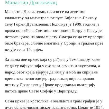
Манастир Драгаљевац
Манастир Драгаљевац, налази се на деветом
Destinations
километру од магистралног пута Бијељина-Брчко у
селу Горњи Драгаљевац. Подигнут је 1909. године, а
List of destinations
црква посвећена Светим апостолима Петру и Павлу је
четврта црква на овом мјесту. Сматра се да су прве три
Map
биле брвнаре, сличне многима у Србији, а градња прве
везује се за 15. вијек.
Events
За звона ове цркве, која су рађена у Темишвару, каже
Accommodation
се да су најчувенија у околини, звучна и акустична, а
народ овог краја вјерује да имају и моћ да спријече
Multimedia
временске непогоде јер град никад није направио
штету у Драгаљевцу. Цркве представља имитацију
Foto
патоса цркве Свете Софије у Цариграду.
Сама црква је крстолика, а комплетан храм урађен је у
Video
духу српско-византијског градитељства. Цркву је 1954.