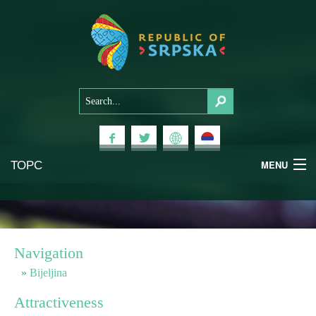
ТОРС
MENU
Experiences
National Parks
Navigation
Mountains
Bijeljina
Attractiveness
Health & Wellness