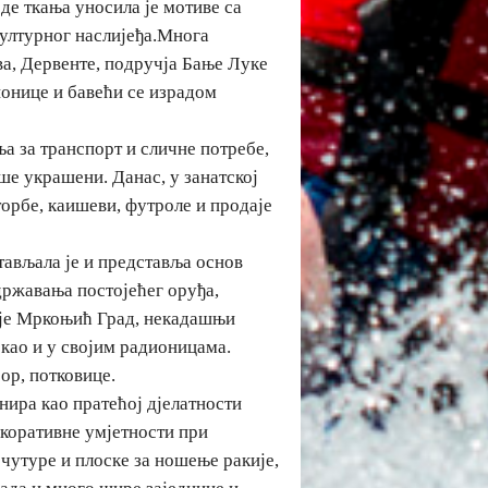
оде ткања уносила је мотиве са
културног наслијеђа.Многа
ва, Дервенте, подручја Бање Луке
ионице и бавећи се израдом
а за транспорт и сличне потребе,
ше украшени. Данас, у занатској
торбе, каишеви, футроле и продаје
тављала је и представља основ
одржавања постојећег оруђа,
е је Мркоњић Град, некадашњи
као и у својим радионицама.
бор, потковице.
нира као пратећој дјелатности
екоративне умјетности при
 чутуре и плоске за ношење ракије,