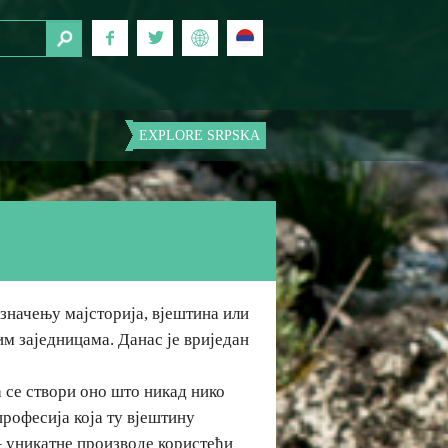
EXPLORE SRPSKA
у значењу мајсторија, вјештина или
м заједницама. Данас је вриједан
а се створи оно што никад нико
професија која ту вјештину
 – уникатне производе користећи