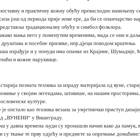
дноставну и практичну кожну обућу превасходно намењену с
осила још од периода прије нове ере, да би се опанчарство 
представља традиционалну обућу и симбол фолклора.
акако мања него у поменутим временима, мада се они и даље
 друштава и посебне прилике, нпр.дјеци поводом крштења.
ша израђује и у понуди има опанке из Крајине, Шумадије, М
нчићи и кожне наруквице.
јстарија позната техника за израду материјала од вуне, стари
 помиње у својим легендама, штавише, на нашим просторима,
рословенске културе.
је опстало као техника везана за умјетнички приступ дизајн
код „ВУНЕНИ“ у Вишеграду.
још у давна времена људи су пронашли начин како да памук, 
су ткање те прву одјећу и предмете за опремање домаћинст