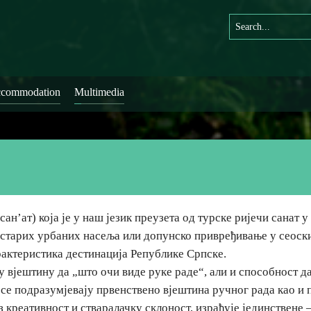
commodation
Multimedia
(сан’ат) која је у наш језик преузета од турске ријечи санат 
 старих урбаних насеља или допунско привређивање у сеоски
рактеристика дестинација Републике Српске.
у вјештину да „што очи виде руке раде“, али и способност д
 се подразумјевају првенствено вјештина ручног рада као и 
з креативност и стваралачку склоност, израђује јединствене