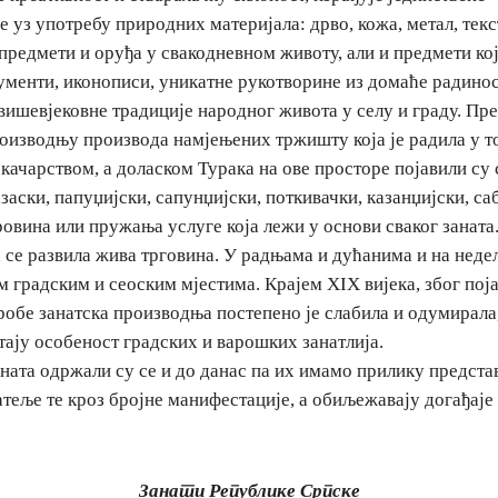
 уз употребу природних материјала: дрво, кожа, метал, текст
предмети и оруђа у свакодневном животу, али и предмети ко
менти, иконописи, уникатне рукотворине из домаће радинос
вишевјековне традиције народног живота у селу и граду. П
оизводњу производа намјењених тржишту која је радила у ток
качарством, а доласком Турака на ове просторе појавили су с
азаски, папуџијски, сапунџијски, поткивачки, казанџијски, с
овина или пружања услуге која лежи у основи сваког заната
а се развила жива трговина. У радњама и дућанима и на нед
м градским и сеоским мјестима. Крајем XIX вијека, због пој
робе занатска производња постепено је слабила и одумирала
тају особеност градских и варошких занатлија.
аната одржали су се и до данас па их имамо прилику предста
теље те кроз бројне манифестације, а обиљежавају догађаје
Занати Републике Српске