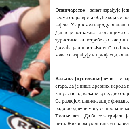
Опанчарство
– занат израђује је
веома стара врста обуће која се н
вијека. У српском народу опанак 
Данас је потражња за опанцима св
туристима, за потребе фолклорних
Домаћа радиност „Копча“ из Лакта
коже се израђују и привјесци, опа
Ваљање (пустовање) вуне
– је на
стара, да је више древних народа
капуљаче од ваљане вуне, дио ста
Са развојем цивилизације филцање 
радови од вуне могу се пронаћи 
Ткање, вез
– Да би се загријали, 
нити. Њиховим укрштањем правили 