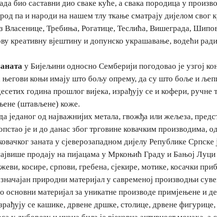
када био саставни дио сваке куће, а свака породица у произв
арод па и народи на нашем тлу ткање сматрају дијелом свог 
з Власенице, Требиња, Рогатице, Теслића, Вишеграда, Шипо
ову креативну вјештину и допунско украшавање, водећи рад
заната
у Бијељини односно Семберији погодовао је узгој коњ
да његови коњи имају што бољу опрему, да су што боље и љеп
сетих година прошлог вијека, израђују се и кофери, ручне 
њене (штављене) коже.
а једаног од најважнијих метала, гвожђа или жељеза, предс
 опстао је и до данас због трговине ковачким производима, 
ковачког заната у сјеверозападном дијелу Републике Српск
највише продају на пијацама у Мркоњић Граду и Бањој Луци 
жеви, косире, српови, гребена, сјекире, мотике, косачки при
 значајан природни материјал у савременој производњи суве
ао основни материјал за уникатне производе примјењене и д
рађују се кашике, дрвене дршке, столице, дрвене фигурице,