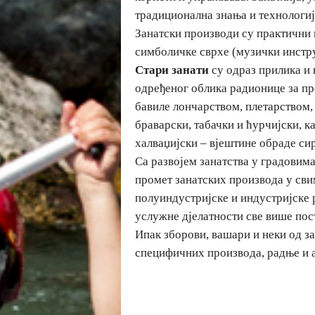
традиционална знања и технологије
Занатски производи су практични 
симболичке сврхе (музички инстру
Стари занати
су одраз прилика и 
одређеног облика радионице за пр
бавиле лончарством, плетарством, 
браварски, табачки и ћурчијски, к
халваџијски – вјештине обраде сир
Са развојем занатства у градовим
промет занатских производа у сви
полуиндустријске и индустријске 
услужне дјелатности све више пос
Ипак зборови, вашари и неки од з
специфичних производа, радње и а