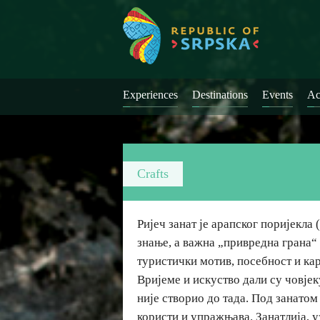
Experiences
Destinations
Events
Ac
Crafts
Ријеч занат је арапског поријекла 
знање, а важна „привредна грана“
туристички мотив, посебност и ка
Вријеме и искуство дали су човјек
није створио до тада. Под занатом
користи и упражњава. Занатлија, у