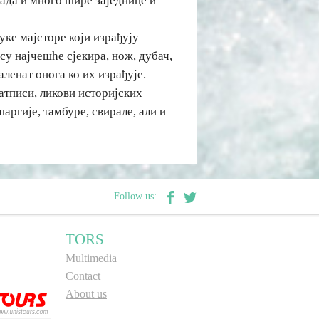
сада и много шире заједнице и
ке мајсторе који израђују
 су најчешће сјекира, нож, дубач,
аленат онога ко их израђује.
атписи, ликови историјских
аргије, тамбуре, свирале, али и
Follow us:
TORS
Multimedia
Contact
About us