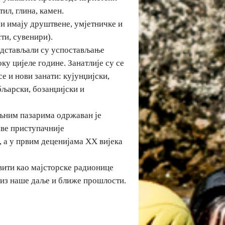
ил, глина, камен.
ји имају друштвене, умјетничке и
ти, сувенири).
редстављали су успостављање
у цијеле године. Занатлије су се
е и нови занати: кујунџијски,
абљарски, бозанџијски и
.
ељним пазарима одржаван је
аве приступачније
, а у првим деценијама XX вијека
вити као мајсторске радионице
 из наше даље и ближе прошлости.