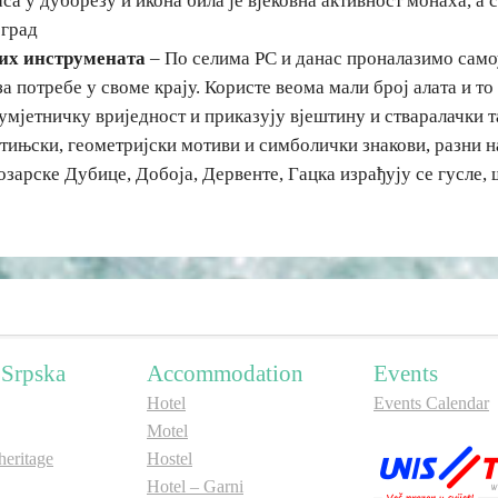
са у дуборезу и икона била је вјековна активност монаха, а 
еград
их инструмената
– По селима РС и данас проналазимо самоу
а потребе у своме крају. Користе веома мали број алата и то
 умјетничку вриједност и приказују вјештину и стваралачки т
ињски, геометријски мотиви и симболички знакови, разни н
зарске Дубице, Добоја, Дервенте, Гацка израђују се гусле, ш
 Srpska
Accommodation
Events
Hotel
Events Calendar
Motel
ritage
Hostel
Hotel – Garni