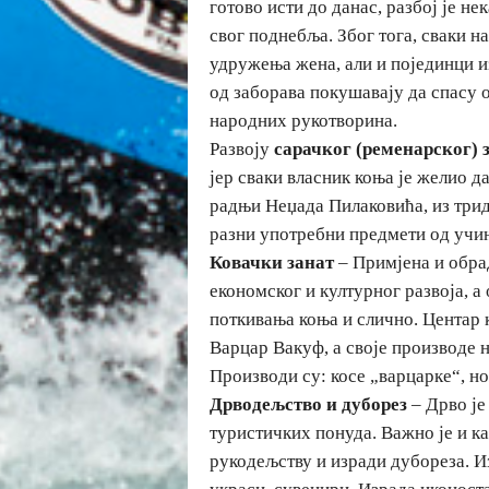
готово исти до данас, разбој је не
свог поднебља. Због тога, сваки н
удружења жена, али и појединци и
од заборава покушавају да спасу 
народних рукотворина.
Развоју
сарачког (ременарског)
јер сваки власник коња је желио 
радњи Неџада Пилаковића, из триде
разни употребни предмети од учи
Ковачки занат
– Примјена и обрад
економског и културног развоја, а
поткивања коња и слично. Центар 
Варцар Вакуф, а своје производе 
Производи су: косе „варцарке“, но
Дрводељство и дуборез
– Дрво је
туристичких понуда. Важно је и к
рукодељству и изради дубореза. Из