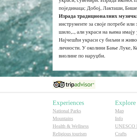
украси, сувенири. Израда иконоста
појединаца; Добој, Лакташи, Биш
Израда традиционалних музичк
инструменте за своје потребе или з
шило,.., али украси на њима имају
Најчешћи украси су биљни и живот
личности. У околини Бање Луке, Ко
виолине по наруџби.
Experiences
Explore
National Parks
Map
Mountains
Info
Health & Wellness
UNESCO he
Religious tourism
Crafts