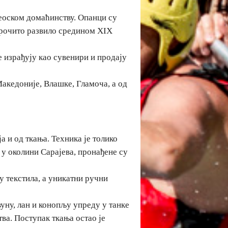
еоском домаћинству. Опанци су
нарочито развило средином XIX
 израђују као сувенири и продају
акедоније, Влашке, Гламоча, а од
ја и од ткања. Техника је толико
 у околини Сарајева, пронађене су
у текстила, а уникатни ручни
вуну, лан и конопљу упреду у танке
ва. Поступак ткања остао је